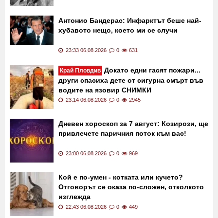
Антонио Бандерас: Инфарктът беше най-
хубавото нещо, което ми се случи
23:33 06.08.2026
0
631
Докато едни гасят пожари...
Край Пловдив
други спасиха дете от сигурна смърт във
водите на язовир СНИМКИ
23:14 06.08.2026
0
2945
Дневен хороскоп за 7 август: Козирози, ще
привлечете паричния поток към вас!
23:00 06.08.2026
0
969
Кой е по-умен - котката или кучето?
Отговорът се оказа по-сложен, отколкото
изглежда
22:43 06.08.2026
0
449