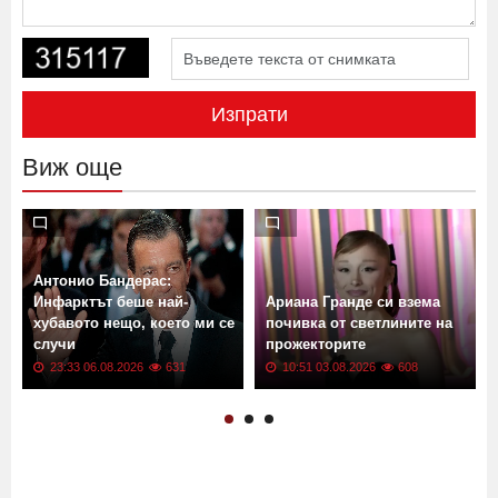
Изпрати
Виж още
Антонио Бандерас:
Инфарктът беше най-
Ариана Гранде си взема
хубавото нещо, което ми се
почивка от светлините на
случи
прожекторите
23:33 06.08.2026
631
10:51 03.08.2026
608