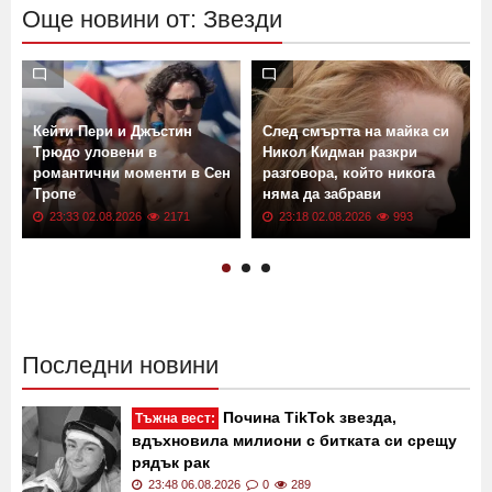
Още новини от: Звезди
Кейти Пери и Джъстин
След смъртта на майка си
Трюдо уловени в
Никол Кидман разкри
романтични моменти в Сен
разговора, който никога
Тропе
няма да забрави
23:33 02.08.2026
2171
23:18 02.08.2026
993
Последни новини
Почина TikTok звезда,
Тъжна вест:
вдъхновила милиони с битката си срещу
рядък рак
23:48 06.08.2026
0
289