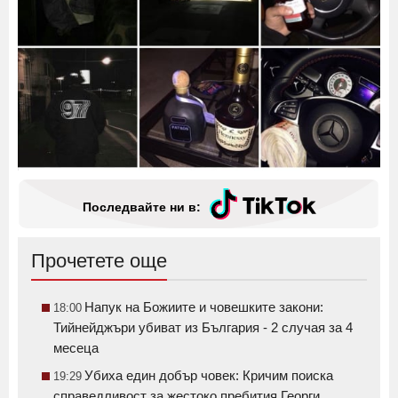
Последвайте ни в:
Прочетете още
Напук на Божиите и човешките закони:
18:00
Тийнейджъри убиват из България - 2 случая за 4
месеца
Убиха един добър човек: Кричим поиска
19:29
справедливост за жестоко пребития Георги