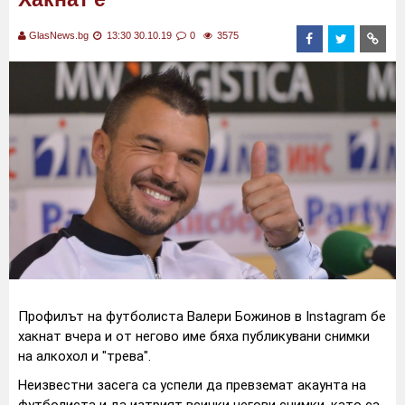
GlasNews.bg
13:30 30.10.19
0
3575
Профилът на футболиста Валери Божинов в Instagram бе
хакнат вчера и от негово име бяха публикувани снимки
на алкохол и "трева".
Неизвестни засега са успели да превземат акаунта на
футболиста и да изтрият всички негови снимки, като са