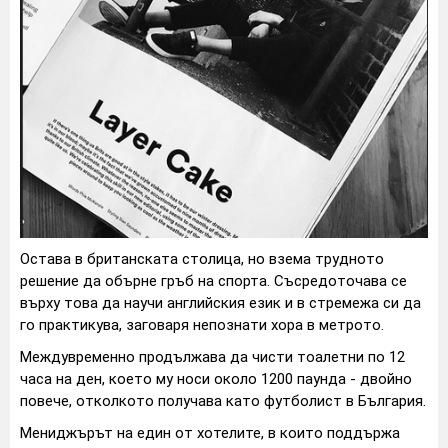
Остава в британската столица, но взема трудното
решение да обърне гръб на спорта. Съсредоточава се
върху това да научи английския език и в стремежа си да
го практикува, заговаря непознати хора в метрото.
Междувременно продължава да чисти тоалетни по 12
часа на ден, което му носи около 1200 паунда - двойно
повече, отколкото получава като футболист в България.
Мениджърът на един от хотелите, в които поддържа