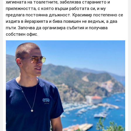
хигиената на тоалетните, забелязва старанието и
прилежността, с която върши работата си, и му
предлага постоянна длъжност. Красимир постепенно се
издига в йерархията и бива повишен не веднъж, а два
пъти. Започва да организира събития и получава
собствен офис.