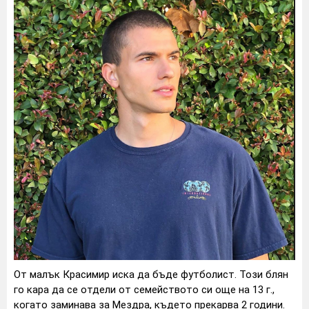
От малък Красимир иска да бъде футболист. Този блян
го кара да се отдели от семейството си още на 13 г.,
когато заминава за Мездра, където прекарва 2 години.