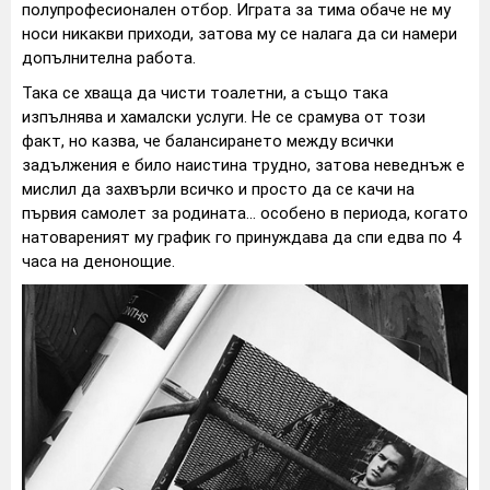
полупрофесионален отбор. Играта за тима обаче не му
носи никакви приходи, затова му се налага да си намери
допълнителна работа.
Така се хваща да чисти тоалетни, а също така
изпълнява и хамалски услуги. Не се срамува от този
факт, но казва, че балансирането между всички
задължения е било наистина трудно, затова неведнъж е
мислил да захвърли всичко и просто да се качи на
първия самолет за родината... особено в периода, когато
натовареният му график го принуждава да спи едва по 4
часа на денонощие.