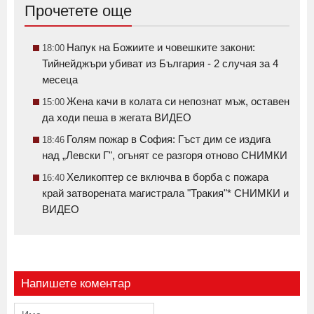
Прочетете още
Напук на Божиите и човешките закони:
18:00
Тийнейджъри убиват из България - 2 случая за 4
месеца
Жена качи в колата си непознат мъж, оставен
15:00
да ходи пеша в жегата ВИДЕО
Голям пожар в София: Гъст дим се издига
18:46
над „Левски Г", огънят се разгоря отново СНИМКИ
Хеликоптер се включва в борба с пожара
16:40
край затворената магистрала "Тракия"* СНИМКИ и
ВИДЕО
Напишете коментар