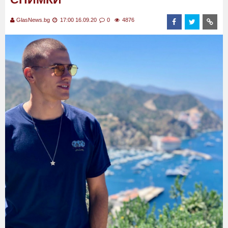
GlasNews.bg
17:00 16.09.20
0
4876