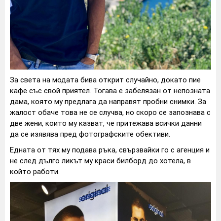
За света на модата бива открит случайно, докато пие
кафе със свой приятел. Тогава е забелязан от непозната
дама, която му предлага да направят пробни снимки. За
жалост обаче това не се случва, но скоро се запознава с
две жени, които му казват, че притежава всички данни
да се изявява пред фотографските обективи.
Едната от тях му подава ръка, свързвайки го с агенция и
не след дълго ликът му краси билборд до хотела, в
който работи.