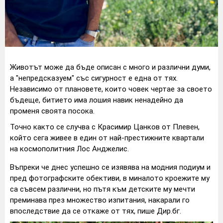
Животът може да бъде описан с много и различни думи,
а "непредсказуем" със сигурност е една от тях.
Независимо от плановете, които човек чертае за своето
бъдеще, битието има лошия навик ненадейно да
променя своята посока.
Точно както се случва с Красимир Цанков от Плевен,
който сега живее в един от най-престижните квартали
на космополитния Лос Анджелис.
Въпреки че днес успешно се изявява на модния подиум и
пред фотографските обективи, в миналото кроежите му
са съвсем различни, но пътя към детските му мечти
преминава през множество изпитания, накарали го
впоследствие да се откаже от тях, пише Дир.бг.