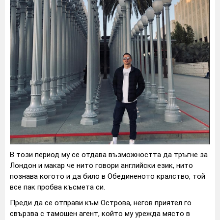
В този период му се отдава възможността да тръгне за
Лондон и макар че нито говори английски език, нито
познава когото и да било в Обединеното кралство, той
все пак пробва късмета си.
Преди да се отправи към Острова, негов приятел го
свързва с тамошен агент, който му урежда място в