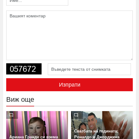
Изпрати
Виж още
Сватбата на годината:
Ариана Гранде си взема
Роналдо и Джорджина