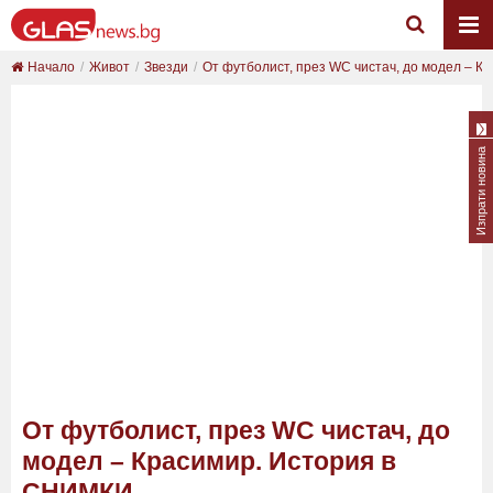
Начало
Живот
Звезди
От футболист, през WC чистач, до модел – Кра
Изпрати новина
От футболист, през WC чистач, до
модел – Красимир. История в
СНИМКИ