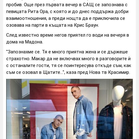
пробив. Още през първата вечер в САЩ се запознава с
певицата Рита Ора, с която и до днес поддържа добри
взаимоотношения, а преди нощта да е приключила се
озовава на парти в къщата на Крис Браун.
След известно време негов приятел го води на вечеря в
дома на Мадона.
"Запознахме се. Тя е много приятна жена и се държеше
страхотно. Макар да не включвах много в разговорите ѝ
с останалите гости, тя се поинтересува откъде съм, как
съм се озовал в Щатите...", каза пред Нова тв Красимир.