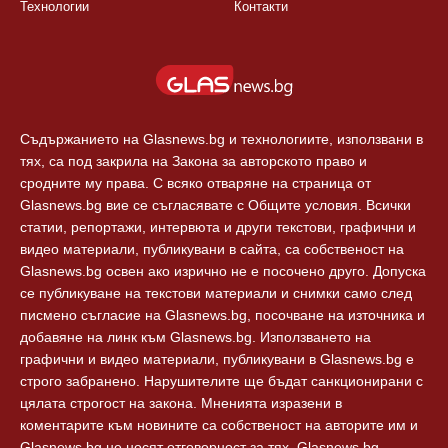
Технологии
Контакти
Съдържанието на Glasnews.bg и технологиите, използвани в
тях, са под закрила на Закона за авторското право и
сродните му права. С всяко отваряне на страница от
Glasnews.bg вие се съгласявате с Общите условия. Всички
статии, репортажи, интервюта и други текстови, графични и
видео материали, публикувани в сайта, са собственост на
Glasnews.bg освен ако изрично не е посочено друго. Допуска
се публикуване на текстови материали и снимки само след
писмено съгласие на Glasnews.bg, посочване на източника и
добавяне на линк към Glasnews.bg. Използването на
графични и видео материали, публикувани в Glasnews.bg е
строго забранено. Нарушителите ще бъдат санкционирани с
цялата строгост на закона. Мненията изразени в
коментарите към новините са собственост на авторите им и
Glasnews.bg не носят отговорност за тях. Glasnews.bg