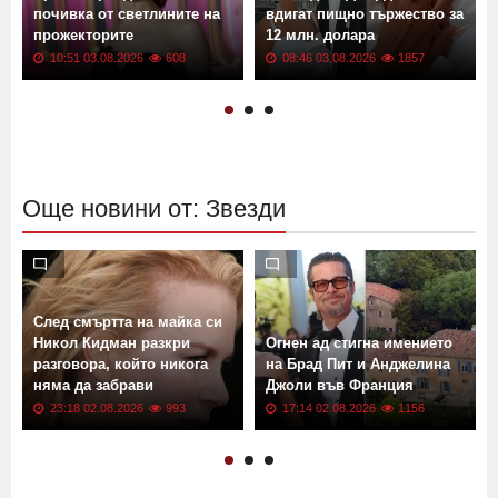
н
почивка от светлините на
вдигат пищно тържество за
прожекторите
12 млн. долара
10:51 03.08.2026
608
08:46 03.08.2026
1857
Още новини от: Звезди
След смъртта на майка си
Никол Кидман разкри
Огнен ад стигна имението
разговора, който никога
на Брад Пит и Анджелина
няма да забрави
Джоли във Франция
23:18 02.08.2026
993
17:14 02.08.2026
1156