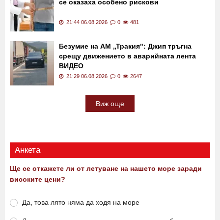
се оказаха особено рискови
21:44 06.08.2026
0
481
Безумие на АМ „Тракия": Джип тръгна
срещу движението в аварийната лента
ВИДЕО
21:29 06.08.2026
0
2647
Виж още
Анкета
Ще се откажете ли от летуване на нашето море заради
високите цени?
Да, това лято няма да ходя на море