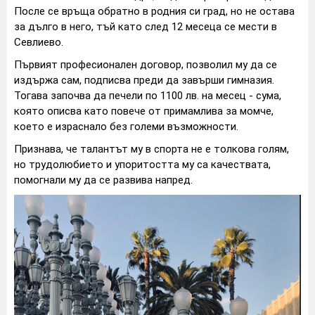
После се връща обратно в родния си град, но не остава
за дълго в него, тъй като след 12 месеца се мести в
Севлиево.
Първият професионален договор, позволил му да се
издържа сам, подписва преди да завърши гимназия.
Тогава започва да печели по 1100 лв. на месец - сума,
която описва като повече от примамлива за момче,
което е израснало без големи възможности.
Признава, че талантът му в спорта не е толкова голям,
но трудолюбието и упоритостта му са качествата,
помогнали му да се развива напред.