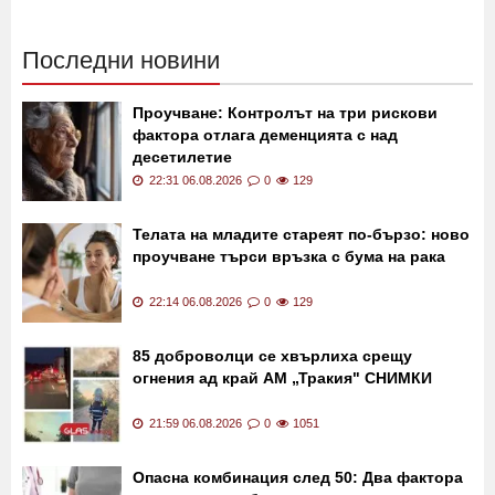
Последни новини
Проучване: Контролът на три рискови
фактора отлага деменцията с над
десетилетие
22:31 06.08.2026
0
129
Телата на младите стареят по-бързо: ново
проучване търси връзка с бума на рака
22:14 06.08.2026
0
129
85 доброволци се хвърлиха срещу
огнения ад край АМ „Тракия" СНИМКИ
21:59 06.08.2026
0
1051
Опасна комбинация след 50: Два фактора