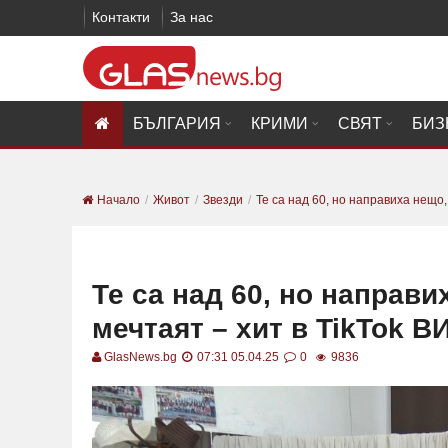
Контакти
За нас
БЪЛГАРИЯ
КРИМИ
СВЯТ
БИЗ
Начало
Живот
Звезди
Те са над 60, но направиха нещо, 
Те са над 60, но направ
мечтаят – хит в TikTok 
GlasNews.bg
07:31 05.04.25
0
9836