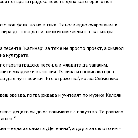
авят старата градска песен в една категория с поп
то поп фолк, но не е така. Тя носи едно очарование и
алира до това да си заключваме жените с катинари,
а песента “Катинар” за тях е не просто проект, а символ
на културата.
 старата градска песен, а и младите да запалим,
ашите младежки вълнения. Тя винаги преминава през
за да я чуят всички. Тя е страхотна“, казва Сейменска
бъдеш звезда, потвърждава и учителят по музика Калоян
яват децата си да се занимават с изкуство. То развива
анало.“
сни – една за самата „Детелина“, а друга за селото им –