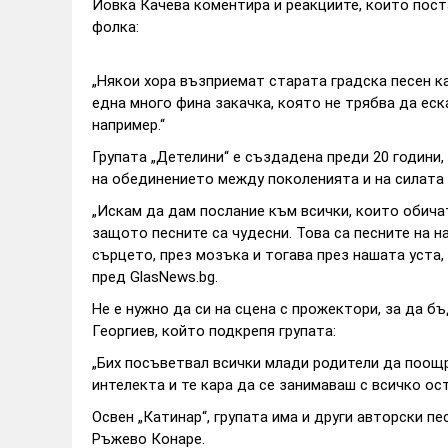
Йовка Качева коментира и реакциите, които пост
фолка:
„Някои хора възприемат старата градска песен ка
една много фина закачка, която не трябва да еск
например.“
Групата „Детелини“ е създадена преди 20 години, 
на обединението между поколенията и на силата 
„Искам да дам послание към всички, които обичат
защото песните са чудесни. Това са песните на н
сърцето, през мозъка и тогава през нашата уста, 
пред GlasNews.bg.
Не е нужно да си на сцена с прожектори, за да 
Георгиев, който подкрепя групата:
„Бих посъветвал всички млади родители да поощр
интелекта и те кара да се занимаваш с всичко ост
Освен „Катинар“, групата има и други авторски пе
Ръжево Конаре.