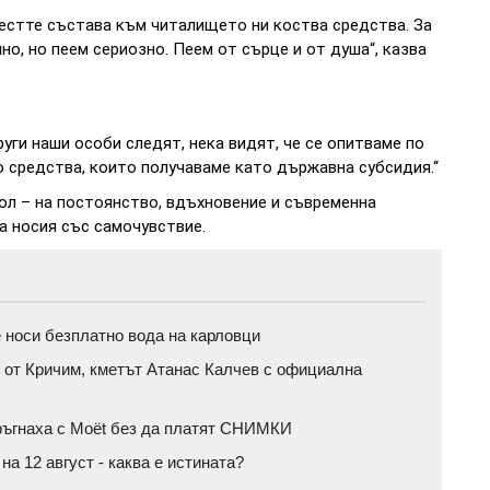
 шестте състава към читалището ни коства средства. За
о, но пеем сериозно. Пеем от сърце и от душа“, казва
руги наши особи следят, нека видят, че се опитваме по
о средства, които получаваме като държавна субсидия.“
вол – на постоянство, вдъхновение и съвременна
а носия със самочувствие.
 носи безплатно вода на карловци
 от Кричим, кметът Атанас Калчев с официална
тръгнаха с Moët без да платят СНИМКИ
а 12 август - каква е истината?