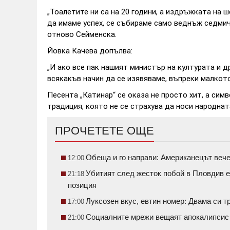
„Тоалетите ни са на 20 години, а издръжката на
да имаме успех, се събираме само веднъж седмичн
отново Сейменска.
Йовка Качева допълва:
„И ако все пак нашият министър на културата и д
всякакъв начин да се изявяваме, въпреки малкот
Песента „Катинар“ се оказа не просто хит, а сим
традиция, която не се страхува да носи народнат
ПРОЧЕТЕТЕ ОЩЕ
Обеща и го направи: Американецът вече
12:00
Убитият след жесток побой в Пловдив е
21:18
позиция
Луксозен вкус, евтин номер: Двама си 
17:00
Социалните мрежи вещаят апокалипсис н
21:00