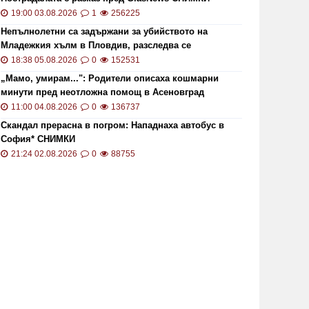
19:00 03.08.2026
1
256225
Непълнолетни са задържани за убийството на
Младежкия хълм в Пловдив, разследва се
хомофобски мотив
18:38 05.08.2026
0
152531
„Мамо, умирам...": Родители описаха кошмарни
минути пред неотложна помощ в Асеновград
11:00 04.08.2026
0
136737
Скандал прерасна в погром: Нападнаха автобус в
София* СНИМКИ
21:24 02.08.2026
0
88755