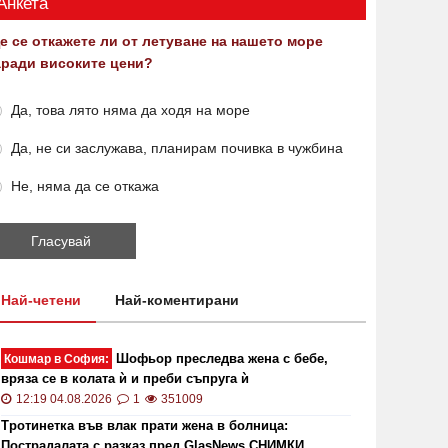
Анкета
е се откажете ли от летуване на нашето море
аради високите цени?
Да, това лято няма да ходя на море
Да, не си заслужава, планирам почивка в чужбина
Не, няма да се откажа
Най-четени
Най-коментирани
Шофьор преследва жена с бебе,
Кошмар в София:
вряза се в колата ѝ и преби съпруга ѝ
12:19 04.08.2026
1
351009
Тротинетка във влак прати жена в болница:
Пострадалата с разказ пред GlasNews СНИМКИ