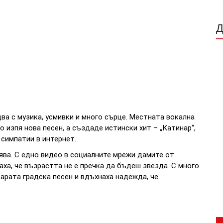
а с музика, усмивки и много сърце. Местната вокална
о изпя нова песен, а създаде истински хит – „Катинар“,
 симпатии в интернет.
азява. С едно видео в социалните мрежи дамите от
аха, че възрастта не е пречка да бъдеш звезда. С много
тарата градска песен и вдъхнаха надежда, че