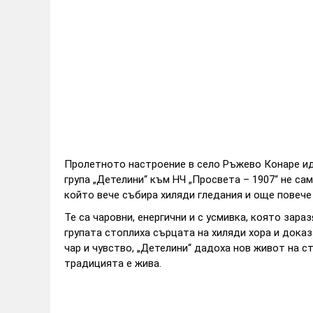
Пролетното настроение в село Ръжево Конаре идв
група „Детелини“ към НЧ „Просвета – 1907“ не сам
който вече събира хиляди гледания и още повече
Те са чаровни, енергични и с усмивка, която зар
групата стоплиха сърцата на хиляди хора и доказ
чар и чувство, „Детелини“ дадоха нов живот на с
традицията е жива.