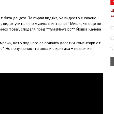
Щ
з
т бяха децата. Те първи видяха, че видеото е качено
, видях учителя по музика в интернет.’ Мисля, че още не
ичко това“, споделя пред **GlasNews.bg** Йовка Качева
мрежи, като под него се появиха десетки коментари от
ще“. Но популярността идва и с критика – не всички