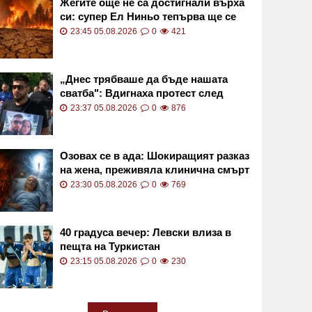
Жегите още не са достигнали върха
си: супер Ел Ниньо тепърва ще се
засилва
23:45 05.08.2026
0
421
„Днес трябваше да бъде нашата
сватба": Вдигнаха протест след
смъртта на Даяна
23:37 05.08.2026
0
876
Озовах се в ада: Шокиращият разказ
на жена, преживяла клинична смърт
23:30 05.08.2026
0
769
40 градуса вечер: Левски влиза в
пещта на Туркистан
23:15 05.08.2026
0
230