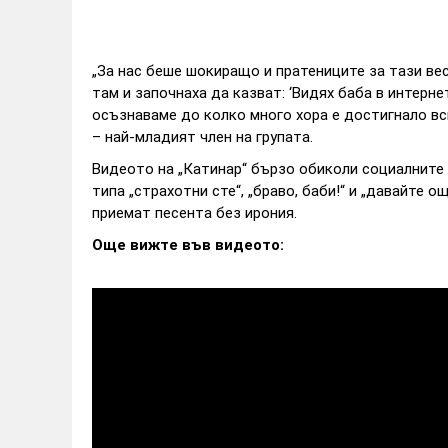
„За нас беше шокиращо и пратениците за тази вес
там и започнаха да казват: ‘Видях баба в интернет
осъзнаваме до колко много хора е достигнало вс
– най-младият член на групата.
Видеото на „Катинар“ бързо обиколи социалните 
типа „страхотни сте“, „браво, баби!“ и „давайте о
приемат песента без ирония.
Още вижте във видеото: