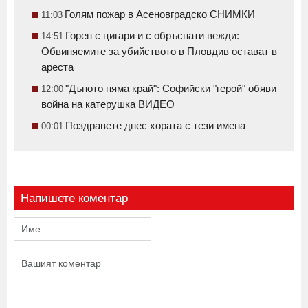
Голям пожар в Асеновградско СНИМКИ
11:03
Горен с цигари и с обръснати вежди:
14:51
Обвиняемите за убийството в Пловдив остават в
ареста
"Дъното няма край": Софийски "герой" обяви
12:00
война на катерушка ВИДЕО
Поздравете днес хората с тези имена
00:01
Напишете коментар