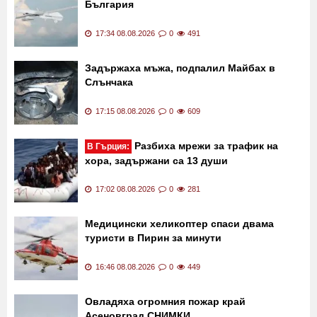
България
17:34 08.08.2026
0
491
Задържаха мъжа, подпалил Майбах в
Слънчака
17:15 08.08.2026
0
609
Разбиха мрежи за трафик на
В Гърция:
хора, задържани са 13 души
17:02 08.08.2026
0
281
Медицински хеликоптер спаси двама
туристи в Пирин за минути
16:46 08.08.2026
0
449
Овладяха огромния пожар край
Асеновград СНИМКИ