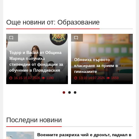
Още новини от: Образование
Тодор и Васил от Община
Марица получиха
Обявиха първото
стипендии от фондации за
класиране за прием в
обучение в Пловдивския
гимназиите
университет
16:15 18.07.2026
1190
13:10 14.07.2026
1659
Последни новини
Военните разкриха чий е дронът, паднал в