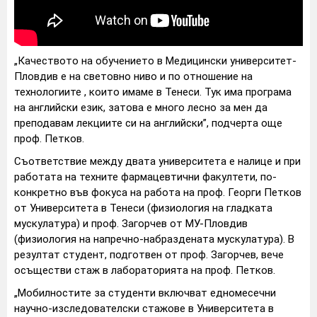
„Качеството на обучението в Медицински университет-
Пловдив е на световно ниво и по отношение на
технологиите , които имаме в Тенеси. Тук има програма
на английски език, затова е много лесно за мен да
преподавам лекциите си на английски”, подчерта още
проф. Петков.
Съответствие между двата университета е налице и при
работата на техните фармацевтични факултети, по-
конкретно във фокуса на работа на проф. Георги Петков
от Университета в Тенеси (физиология на гладката
мускулатура) и проф. Загорчев от МУ-Пловдив
(физиология на напречно-набраздената мускулатура). В
резултат студент, подготвен от проф. Загорчев, вече
осъществи стаж в лабораторията на проф. Петков.
„Мобилностите за студенти включват едномесечни
научно-изследователски стажове в Университета в