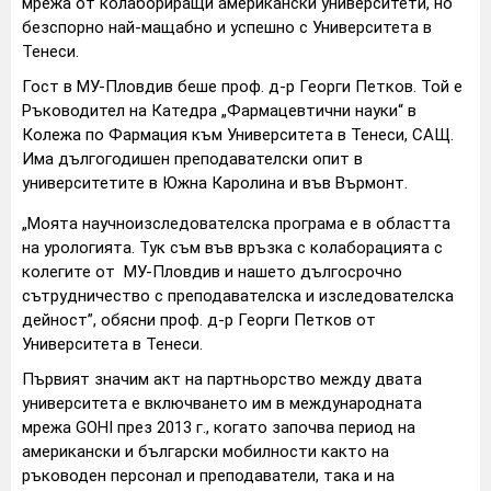
мрежа от колабориращи американски университети, но
безспорно най-мащабно и успешно с Университета в
Тенеси.
Гост в МУ-Пловдив беше проф. д-р Георги Петков. Той е
Ръководител на Катедра „Фармацевтични науки“ в
Колежа по Фармация към Университета в Тенеси, САЩ.
Има дългогодишен преподавателски опит в
университетите в Южна Каролина и във Върмонт.
„Моята научноизследователска програма е в областта
на урологията. Тук съм във връзка с колаборацията с
колегите от МУ-Пловдив и нашето дългосрочно
сътрудничество с преподавателска и изследователска
дейност”, обясни проф. д-р Георги Петков от
Университета в Тенеси.
Първият значим акт на партньорство между двата
университета е включването им в международната
мрежа GOHI през 2013 г., когато започва период на
американски и български мобилности както на
ръководен персонал и преподаватели, така и на