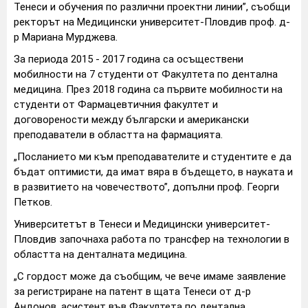
Тенеси и обучения по различни проектни линии”, съобщи
ректорът на Медицински университет-Пловдив проф. д-
р Мариана Мурджева.
За периода 2015 - 2017 година са осъществени
мобилности на 7 студенти от Факултета по дентална
медицина. През 2018 година са първите мобилности на
студенти от Фармацевтичния факултет и
договорености между български и американски
преподаватели в областта на фармацията.
„Посланието ми към преподавателите и студентите е да
бъдат оптимисти, да имат вяра в бъдещето, в науката и
в развитието на човечеството”, допълни проф. Георги
Петков.
Университетът в Тенеси и Медицински университет-
Пловдив започнаха работа по трансфер на технологии в
областта на денталната медицина.
„С гордост може да съобщим, че вече имаме заявление
за регистриране на патент в щата Тенеси от д-р
Андонов, асистент във Факултета по дентална