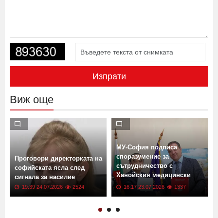
Изпрати
Виж още
МУ-София подписа
споразумение за
Проговори директорката на
сътрудничество с
софийската ясла след
Ханойския медицински
сигнала за насилие
университет
19:39 24.07.2026
2524
16:17 23.07.2026
1337