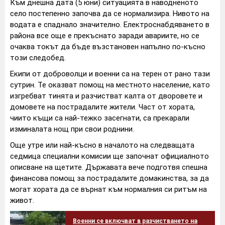
Към днешна дата (5 юни) ситуацията в наводненото
село постепенно започва да се нормализира. Нивото на
водата е спаднало значително. Електроснабдяването в
района все още е прекъснато заради авариите, но се
очаква токът да бъде възстановен напълно по-късно
този следобед.
Екипи от доброволци и военни са на терен от рано тази
сутрин. Те оказват помощ на местното население, като
изгребват тинята и разчистват калта от дворовете и
домовете на пострадалите жители. Част от хората,
чиито къщи са най-тежко засегнати, са прекарали
изминалата нощ при свои роднини.
Още утре или най-късно в началото на следващата
седмица специални комисии ще започнат официалното
описване на щетите. Държавата вече подготвя спешна
финансова помощ за пострадалите домакинства, за да
могат хората да се върнат към нормалния си ритъм на
живот.
Военни се включват в разчистването на