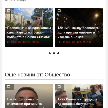
Полпозишън за една конска
120 км/ч между блоковете:
сила: Каруца изпревари
Кола прегази животно и
колоната в София СНИМКИ
изчезна в нощта
13:00 09.08.2026
456
11:00 09.08.2026
2008
Още новини от: Общество
Експерт посочи три
Тина Ивайлова: Трудно е
възможни причини за
да останеш безучастен,