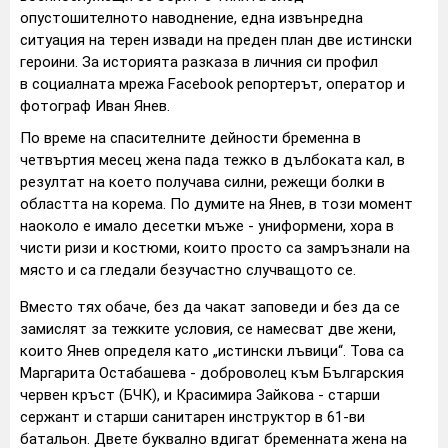
опустошителното наводнение, една извънредна
ситуация на терен извади на преден план две истински
героини. За историята разказа в личния си профил
в социалната мрежа Facebook репортерът, оператор и
фотограф Иван Янев.
По време на спасителните дейности бременна в
четвъртия месец жена пада тежко в дълбоката кал, в
резултат на което получава силни, режещи болки в
областта на корема. По думите на Янев, в този момент
наоколо е имало десетки мъже - униформени, хора в
чисти ризи и костюми, които просто са замръзнали на
място и са гледали безучастно случващото се.
Вместо тях обаче, без да чакат заповеди и без да се
замислят за тежките условия, се намесват две жени,
които Янев определя като „истински лъвици“. Това са
Маргарита Остабашева - доброволец към Българския
червен кръст (БЧК), и Красимира Зайкова - старши
сержант и старши санитарен инструктор в 61-ви
батальон. Двете буквално вдигат бременната жена на