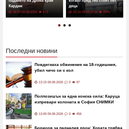
падането на дрона край
когато пред теб стоят пет
Кардам
деца
09:30 09.08.2026
673
22:15 08.08.2026
7841
Последни новини
Повдигнаха обвинение на 18-годишния,
убил чичо си с кол
13:15 09.08.2026
0
97
Полпозишън за една конска сила: Каруца
изпревари колоната в София СНИМКИ
13:00 09.08.2026
0
456
Борисов за падналия дрон: Хората трябва