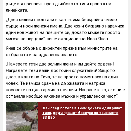
ръце и я пренасят през дълбоката тиня право към
линейката.
„Днес силният пол гази в калта, има безкрайно смело
сърце и носи женски имена. Две жени буквално нарамиха
един нов живот на плещите си, докато мъжете просто
мигаха на парцали“, пише емоционално Иван Янев.
Янев се обърна с директен призив към министрите на
отбраната и на здравеопазването:
„Намерете тези две велики жени и им дайте ордени!
Наградете тези ваши достойни служителки! Защото
днес, в калта на Тича, те не просто помогнаха на един
човек. Те измиха срама на държавата и натриха
носовете на цяла армия от зяпачи. Направете го, ако ви е
останала изобщо някаква мъжка и управленска чест“.
Ден след потопа в Тича: докато едни ринат
тиня, други пращат боклука по течението
ВИДЕО