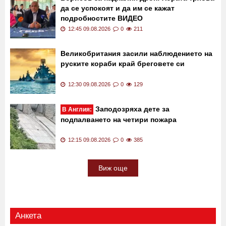
да се успокоят и да им се кажат
подробностите ВИДЕО
12:45 09.08.2026
0
211
Великобритания засили наблюдението на
руските кораби край бреговете си
12:30 09.08.2026
0
129
Заподозряха дете за
В Англия:
подпалването на четири пожара
12:15 09.08.2026
0
385
Виж още
Анкета