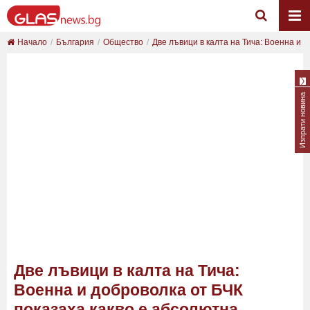
Начало
България
Общество
Две лъвици в калта на Тича: Военна и д
Изпрати новина
Две лъвици в калта на Тича:
Военна и доброволка от БЧК
показаха какво е абсолютна