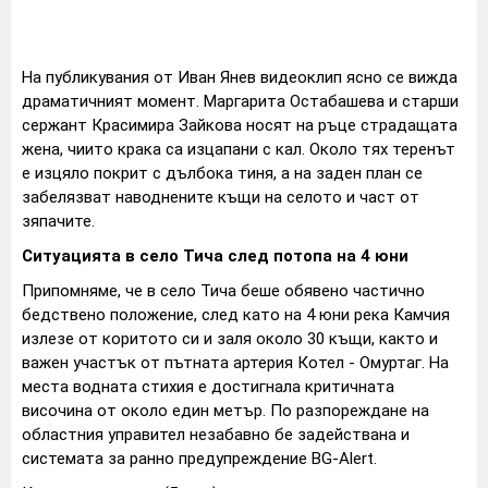
На публикувания от Иван Янев видеоклип ясно се вижда
драматичният момент. Маргарита Остабашева и старши
сержант Красимира Зайкова носят на ръце страдащата
жена, чиито крака са изцапани с кал. Около тях теренът
е изцяло покрит с дълбока тиня, а на заден план се
забелязват наводнените къщи на селото и част от
зяпачите.
Ситуацията в село Тича след потопа на 4 юни
Припомняме, че в село Тича беше обявено частично
бедствено положение, след като на 4 юни река Камчия
излезе от коритото си и заля около 30 къщи, както и
важен участък от пътната артерия Котел - Омуртаг. На
места водната стихия е достигнала критичната
височина от около един метър. По разпореждане на
областния управител незабавно бе задействана и
системата за ранно предупреждение BG-Alert.