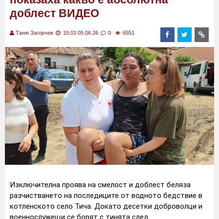
доблест ВИДЕО
Таню Загорчев
15:03 05.06.26
0
6551
Изключителна проява на смелост и доблест беляза
разчистването на последиците от водното бедствие в
котленското село Тича. Докато десетки доброволци и
военнослужещи се борят с тинята след