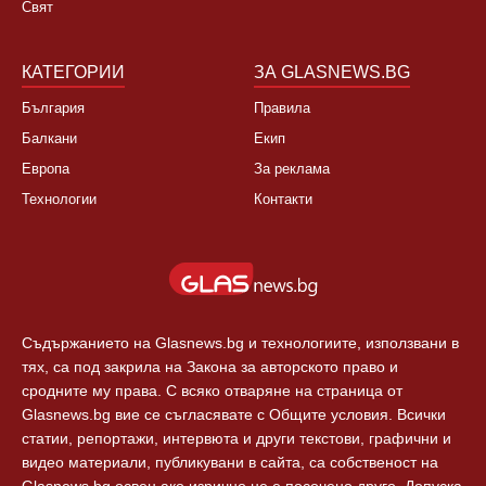
Свят
КАТЕГОРИИ
ЗА GLASNEWS.BG
България
Правила
Балкани
Екип
Европа
За реклама
Технологии
Контакти
Съдържанието на Glasnews.bg и технологиите, използвани в
тях, са под закрила на Закона за авторското право и
сродните му права. С всяко отваряне на страница от
Glasnews.bg вие се съгласявате с Общите условия. Всички
статии, репортажи, интервюта и други текстови, графични и
видео материали, публикувани в сайта, са собственост на
Glasnews.bg освен ако изрично не е посочено друго. Допуска