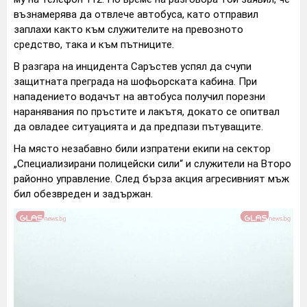
възнамерява да отвлече автобуса, като отправил
заплахи както към служителите на превозното
средство, така и към пътниците.
В разгара на инцидента Саръстев успял да счупи
защитната преграда на шофьорската кабина. При
нападението водачът на автобуса получил порезни
наранявания по пръстите и лакътя, докато се опитвал
да овладее ситуацията и да предпази пътуващите.
На място незабавно били изпратени екипи на сектор
„Специализирани полицейски сили“ и служители на Второ
районно управление. След бърза акция агресивният мъж
бил обезвреден и задържан.