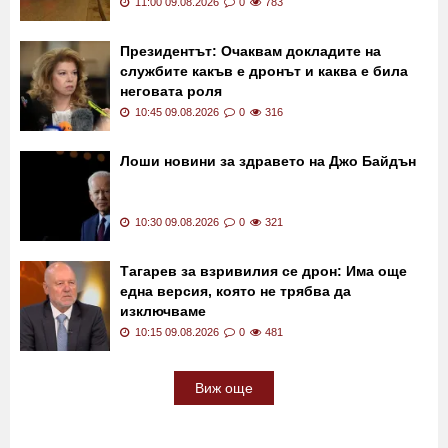
11:00 09.08.2026
0
783
Президентът: Очаквам докладите на
службите какъв е дронът и каква е била
неговата роля
10:45 09.08.2026
0
316
Лоши новини за здравето на Джо Байдън
10:30 09.08.2026
0
321
Тагарев за взривилия се дрон: Има още
една версия, която не трябва да
изключваме
10:15 09.08.2026
0
481
Виж още