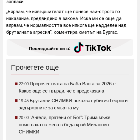
заплахи.
„Вярвам, че извършителят ще понесе най-строгото
наказание, предвидено в закона. Иска ми се още да
вярвам, че нормалността все някога ще надделее над
бруталната агресия“, коментира кметът на Бургас.
Последвайте ни в:
Прочетете още
Пророчествата на Баба Ванга за 2026 г.:
22:00
Какво още се твърди, че е предсказала
Брутални СНИМКИ показват убития Георги и
19:45
задържаните за смъртта му
"Ангели, пратени от Бог": Трима мъже
20:00
помогнаха на жена в беда край Миланово
СНИМКИ