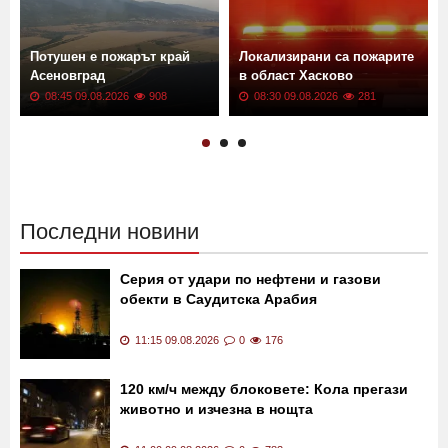
а
Потушен е пожарът край
Локализирани са пожарите
Асеновград
в област Хасково
08:45 09.08.2026
908
08:30 09.08.2026
281
Последни новини
Серия от удари по нефтени и газови
обекти в Саудитска Арабия
11:15 09.08.2026
0
176
120 км/ч между блоковете: Кола прегази
животно и изчезна в нощта