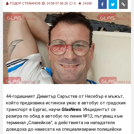
ТОДОР СТЕФАНОВ
14:58 07.06.26
0
14190
44-годишният Димитър Саръстев от Несебър е мъжът,
който предизвика истински ужас в автобус от градския
транспорт в Бургас, научи
GlasNews
. Инцидентът се
разигра по обяд в автобус по линия №12, пътуващ към
терминал „Славейков“, а действията на нападателя
доведоха до намесата на специализирани полицейски