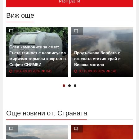
Изпрати
Виж още
След камионите за смет:
Гъста течност с неописуема
Продължава борбата с
миризма тормози квартал в
огнената стихия край с.
София СНИМКИ
Висока могила
10:00 09.08.2026
841
09:15 09.08.2026
141
Още новини от: Страната