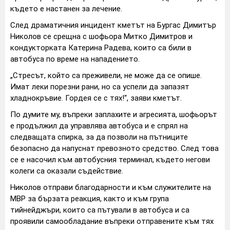
където е настанен за лечение.
След драматичния инцидент кметът на Бургас Димитър
Николов се срещна с шофьора Митко Димитров и
кондукторката Катерина Радева, които са били в
автобуса по време на нападението.
„Стресът, който са преживели, не може да се опише.
Имат леки порезни рани, но са успели да запазят
хладнокръвие. Гордея се с тях!“, заяви кметът.
По думите му, въпреки заплахите и агресията, шофьорът
е продължил да управлява автобуса и е спрял на
следващата спирка, за да позволи на пътниците
безопасно да напуснат превозното средство. След това
се е насочил към автобусния терминал, където негови
колеги са оказали съдействие.
Николов отправи благодарности и към служителите на
МВР за бързата реакция, както и към група
тийнейджъри, които са пътували в автобуса и са
проявили самообладание въпреки отправените към тях