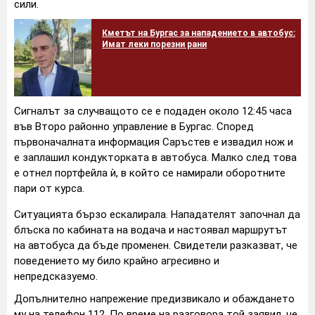
сили.
Кметът на Бургас за нападението в автобус:
Имат леки порезни рани
Сигналът за случващото се е подаден около 12:45 часа
във Второ районно управление в Бургас. Според
първоначалната информация Саръстев е извадил нож и
е заплашил кондукторката в автобуса. Малко след това
е отнел портфейла ѝ, в който се намирали оборотните
пари от курса.
Ситуацията бързо ескалирала. Нападателят започнал да
блъска по кабината на водача и настоявал маршрутът
на автобуса да бъде променен. Свидетели разказват, че
поведението му било крайно агресивно и
непредсказуемо.
Допълнително напрежение предизвикало и обаждането
му на телефон 112. По време на разговора той заявил, че