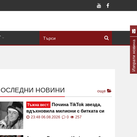
Т
Изпрати новина
ПОСЛЕДНИ НОВИНИ
още
Почина TikTok звезда,
Тъжна вест:
вдъхновила милиони с битката си
срещу рядък рак
23:48 06.08.2026
0
257