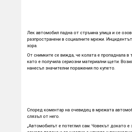
Лек автомобил падна от стръмна улица и се озов
разпространени в социалните мрежи. Инцидентът 
хора.
От снимките се вижда, че колата е пропаднала в
като е получила сериозни материални щети. Возил
нанесъл значителни поражения по купето.
Според коментар на очевидец в мрежата автомоб
слязъл от него.
„Автомобилът е потеглил сам. Човекът докато е з