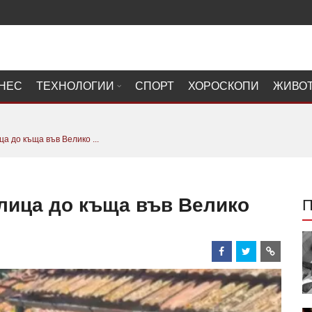
НЕС
ТЕХНОЛОГИИ
СПОРТ
ХОРОСКОПИ
ЖИВО
а до къща във Велико ...
улица до къща във Велико