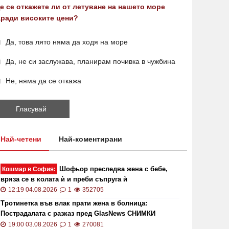
е се откажете ли от летуване на нашето море
аради високите цени?
Да, това лято няма да ходя на море
Да, не си заслужава, планирам почивка в чужбина
Не, няма да се откажа
Най-четени
Най-коментирани
Шофьор преследва жена с бебе,
Кошмар в София:
вряза се в колата ѝ и преби съпруга ѝ
12:19 04.08.2026
1
352705
Тротинетка във влак прати жена в болница:
Пострадалата с разказ пред GlasNews СНИМКИ
19:00 03.08.2026
1
270081