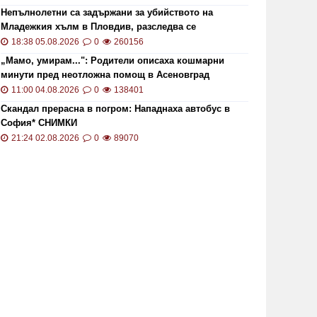
Непълнолетни са задържани за убийството на
Младежкия хълм в Пловдив, разследва се
хомофобски мотив
18:38 05.08.2026
0
260156
„Мамо, умирам...": Родители описаха кошмарни
минути пред неотложна помощ в Асеновград
11:00 04.08.2026
0
138401
Скандал прерасна в погром: Нападнаха автобус в
София* СНИМКИ
21:24 02.08.2026
0
89070