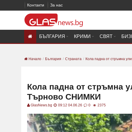
Контакти
За нас
БЪЛГАРИЯ
КРИМИ
СВЯТ
БИЗ
Начало
България
Страната
Кола падна от стръмна улиц
Кола падна от стръмна 
Търново СНИМКИ
GlasNews.bg
09:12 04.06.26
0
2375