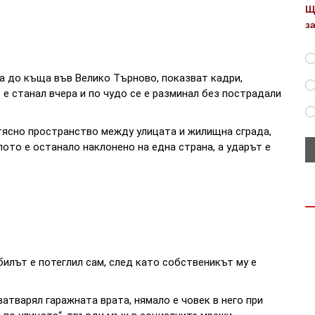
Щ
з
а до къща във Велико Търново, показват кадри,
е станал вчера и по чудо се е разминал без пострадали
 тясно пространство между улицата и жилищна сграда,
ото е останало наклонено на една страна, а ударът е
илът е потеглил сам, след като собственикът му е
атварял гаражната врата, нямало е човек в него при