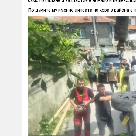
самото падане и за щастие е нямало и пешеходци
По думите му именно липсата на хора в района е