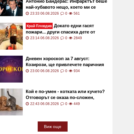
Антонио Бандерас: Инфарктът беше
най-хубавото нещо, което ми се
случи
23:33 06.08.2026
0
561
Докато едни гасят
Край Пловдив
пожари... други спасиха дете от
сигурна смърт във водите на язовир
23:14 06.08.2026
0
2849
СНИМКИ
Дневен хороскоп за 7 август:
Козирози, ще привлечете паричния
поток към вас!
23:00 06.08.2026
0
934
Кой е по-умен - котката или кучето?
Отговорът се оказа по-сложен,
отколкото изглежда
22:43 06.08.2026
0
449
Виж още