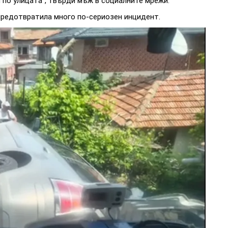
 по улицата“, твърди мъж в социалните мрежи.
 предотвратила много по-сериозен инцидент.