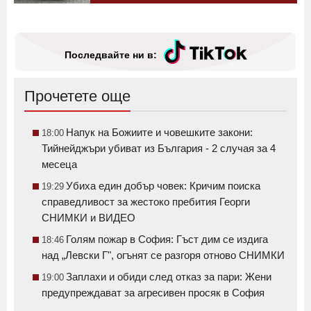
Последвайте ни в:
Прочетете още
Напук на Божиите и човешките закони:
18:00
Тийнейджъри убиват из България - 2 случая за 4
месеца
Убиха един добър човек: Кричим поиска
19:29
справедливост за жестоко пребития Георги
СНИМКИ и ВИДЕО
Голям пожар в София: Гъст дим се издига
18:46
над „Левски Г", огънят се разгоря отново СНИМКИ
Заплахи и обиди след отказ за пари: Жени
19:00
предупреждават за агресивен просяк в София