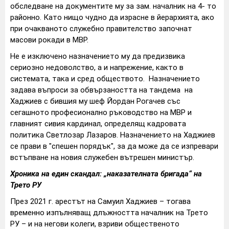
обследване на документите му за зам. началник на 4- то
районно. Като нищо чудно да израсне в йерархията, ако
при очакваното служебно правителство започнат
масови рокади в МВР.
Не е изключено назначението му да предизвика
сериозно недоволство, а и напрежение, както в
системата, така и сред обществото. Назначението
задава въпроси за обвързаността на тандема на
Хаджиев с бившия му шеф Йордан Рогачев със
сегашното професионално ръководство на МВР и
главният сивия кардинал, определящ кадровата
политика Светлозар Лазаров. Назначението на Хаджиев
се прави в "спешен порядък", за да може да се изпревари
встъпване на новия служебен вътрешен министър.
Хроника на един скандал: „наказателната бригада“ на
Трето РУ
През 2021 г. арестът на Самуил Хаджиев – тогава
временно изпълняващ длъжността началник на Трето
РУ – и на негови колеги, взриви общественото