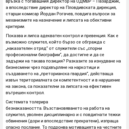
връзка с тогавашния директор на ОДМВР – Пазарджик,
а впоследствие директор на Пловдивската дирекция,
старши комисар Йордан Рогачев, повдига въпроси за
механизмите на назначение и липсата на обективни
критерии.
Показва и липса адекватен контрол и превенция. Как е
възможно служител, който бързо се обгражда с
„наказателен отряд“ от служители със „спорни
професионални биографии“, да достигне и да се
задържи на такава позиция? Разказите за изнудване на
бизнесмени чрез подхвърляне на наркотици и
създаването на „преторианска гвардия“, действаща
извън териториалната си компетентност и в нарушение
на закона, са показателни за липсата на ефективен
вътрешен контрол.
Системата толерира
безнаказаността. Възстановяването на работа на
служител, уволнен дисциплинарно и с повдигнати тежки
обвинения (дори и впоследствие прекратени), изпраща
опасно послание. То подронва мотивацията на честните