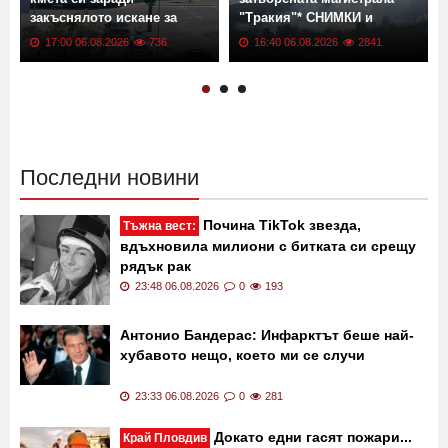
закъснялото искане за
"Тракия"* СНИМКИ и
ремонт
ВИДЕО
17:00 06.08.2026
736
16:40 06.08.2026
2841
Последни новини
Почина TikTok звезда,
Тъжна вест:
вдъхновила милиони с битката си срещу
рядък рак
23:48 06.08.2026
0
193
Антонио Бандерас: Инфарктът беше най-
хубавото нещо, което ми се случи
23:33 06.08.2026
0
281
Докато едни гасят пожари...
Край Пловдив