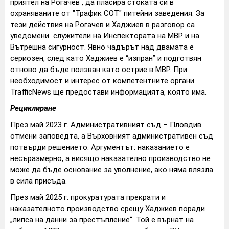
приятел на Рогачев , да пласира стоката си в
охраняваните от "Трафик СОТ" питейни заведения. За
тези действия на Рогачев и Хаджиев в разговор са
уведомени служители на Инспектората на МВР и на
Вътрешна сигурност. Явно чадърът над двамата е
сериозен, след като Хаджиев е “изпран” и подготвян
отново да бъде ползван като острие в МВР. При
необходимост и интерес от компетентните органи
TrafficNews ще предостави информацията, която има.
Рециклиране
През май 2023 г. Административният съд – Пловдив
отмени заповедта, а Върховният административен съд
потвърди решението. Аргументът: наказанието е
несъразмерно, а висящо наказателно производство не
може да бъде основание за уволнение, ако няма влязла
в сила присъда.
През май 2025 г. прокуратурата прекрати и
наказателното производство срещу Хаджиев поради
„липса на данни за престъпление“. Той е върнат на