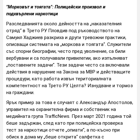
"Морковът и тоягата": Полицейски произвол и
подхвърлени наркотици
Разследванията около дейността на „наказателния
отряд“ в Трето РУ Пловдив под ръководството на
Самуил Хаджиев разкриха и други тревожни практики,
описващи системата на „моркова и тоягата“. Служители
със спорни биографии, често пред уволнение, са били
вербувани и са получавали привилегии, ако изпълняват
„поставените задачи“. Тези задачи често са включвали
действия в нарушение на Закона за МВР и действащите
процедури, като работа извън териториалната
компетентност на Трето РУ. Целта? Изнудване и тормоз
на граждани.
Ярък пример за това е случаят с Александър Апостолов,
управител на охранителна фирма и собственик на
медийната група TrafficNews. През март 2021 година той
беше задържан, след като при полицейска проверка
тест за наркотици отчете „опиати“, а по-късно при
обиск в дома му „беше открита“ салфетка с