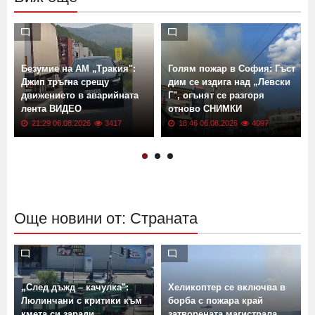
Безумие на АМ „Тракия":
Голям пожар в София: Гъст
Джип тръгна срещу
дим се издига над „Левски
движението в аварийната
Г", огънят се разгоря
лента ВИДЕО
отново СНИМКИ
21:29 06.08.2026
3417
18:46 06.08.2026
4097
Още новини от: Страната
„След дъжд – качулка":
Хеликоптер се включва в
Люлинчани с критики към
борба с пожара край
кмета си заради
затворената магистрала