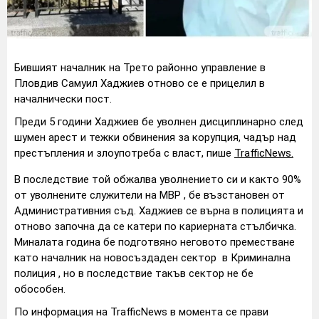
Бившият началник на Трето районно управление в
Пловдив Самуил Хаджиев отново се е прицелил в
началнически пост.
Преди 5 години Хаджиев бе уволнен дисциплинарно след
шумен арест и тежки обвинения за корупция, чадър над
престъпления и злоупотреба с власт, пише
TrafficNews.
В последствие той обжалва уволнението си и както 90%
от уволнените служители на МВР , бе възстановен от
Административния съд. Хаджиев се върна в полицията и
отново започна да се катери по кариерната стълбичка.
Миналата година бе подготвяно неговото преместване
като началник на новосъздаден сектор в Криминална
полиция , но в последствие такъв сектор не бе
обособен.
По информация на TrafficNews в момента се прави