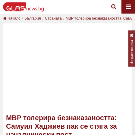
Начало
България
Страната
МВР толерира безнаказаността: Самуил
Изпрати новина
МВР толерира безнаказаността:
Самуил Хаджиев пак се стяга за
началнически пост