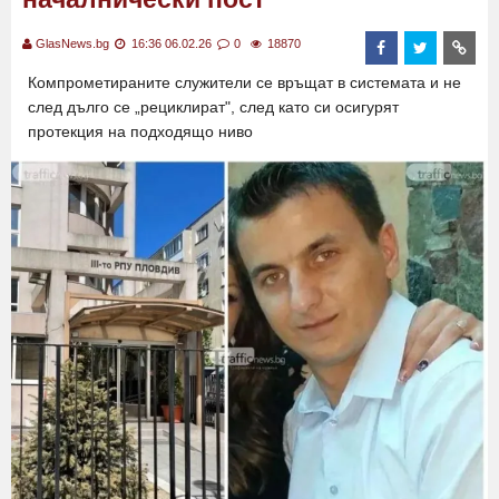
GlasNews.bg
16:36 06.02.26
0
18870
Компрометираните служители се връщат в системата и не
след дълго се „рециклират", след като си осигурят
протекция на подходящо ниво