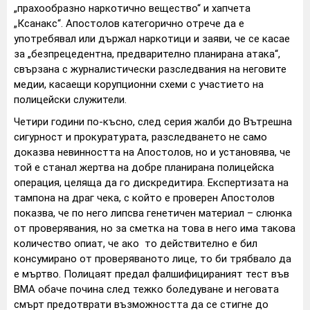
„прахообразно наркотично вещество“ и хапчета
„Ксанакс“. Апостолов категорично отрече да е
употребявал или държал наркотици и заяви, че се касае
за „безпрецедентна, предварително планирана атака“,
свързана с журналистически разследвания на неговите
медии, касаещи корупционни схеми с участието на
полицейски служители.
Четири години по-късно, след серия жалби до Вътрешна
сигурност и прокуратурата, разследването не само
доказва невинността на Апостолов, но и установява, че
той е станал жертва на добре планирана полицейска
операция, целяща да го дискредитира. Експертизата на
тампона на драг чека, с който е проверен Апостолов
показва, че по него липсва генетичен материал – слюнка
от проверявания, но за сметка на това в него има такова
количество опиат, че ако то действително е бил
консумирано от проверяваното лице, то би трябвало да
е мъртво. Полицаят предал фалшифицираният тест във
ВМА обаче почина след тежко боледуване и неговата
смърт предотврати възможността да се стигне до