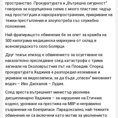
пространство. Прокуратурата и „Вътрешна сигурност“
говореха за корупционна схема с много пластове: чадър
над проституция и наркоразпространение, прикриване на
тежки престъпления и злоупотреба със служебно
положение.
Най-фрапиращото обвинение бе за опит за кражба на
500 килограма медицинска марихуана от склад в
асеновградското село Болярци.
Друг тежък епизод е обвинението за осуетяване на
наказателно преследване след катастрофа с трима
загинали на Околовръстния път на Пловдив. Според
прокуратурата Хаджиев е разпоредил изземване и
укриване на видеозаписи, за да бъде „спасен“ виновният
водач – Иво Даскалов – Лудия.
След ареста вътрешният министър уволнява
дисциплинарно Хаджиев – за нарушение на Етичния
кодекс, уронване на престижа на МВР и неправилно
съхранение на боеприпаси. Парадоксално, най-тежките
обвинения не са включени като мотив за уволнението.