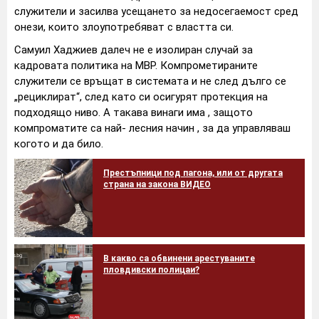
служители и засилва усещането за недосегаемост сред
онези, които злоупотребяват с властта си.
Самуил Хаджиев далеч не е изолиран случай за
кадровата политика на МВР. Компрометираните
служители се връщат в системата и не след дълго се
„рециклират“, след като си осигурят протекция на
подходящо ниво. А такава винаги има , защото
компроматите са най- лесния начин , за да управляваш
когото и да било.
Престъпници под пагона, или от другата
страна на закона ВИДЕО
В какво са обвинени арестуваните
пловдивски полицаи?