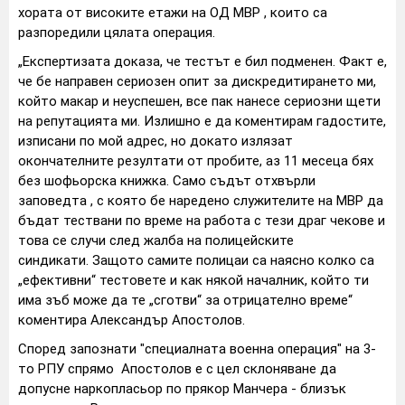
хората от високите етажи на ОД МВР , които са
разпоредили цялата операция.
„Експертизата доказа, че тестът е бил подменен. Факт е,
че бе направен сериозен опит за дискредитирането ми,
който макар и неуспешен, все пак нанесе сериозни щети
на репутацията ми. Излишно е да коментирам гадостите,
изписани по мой адрес, но докато излязат
окончателните резултати от пробите, аз 11 месеца бях
без шофьорска книжка. Само съдът отхвърли
заповедта , с която бе наредено служителите на МВР да
бъдат тествани по време на работа с тези драг чекове и
това се случи след жалба на полицейските
синдикати. Защото самите полицаи са наясно колко са
„ефективни“ тестовете и как някой началник, който ти
има зъб може да те „сготви“ за отрицателно време“
коментира Александър Апостолов.
Според запознати "специалната военна операция" на 3-
то РПУ спрямо Апостолов е с цел склоняване да
допусне наркопласьор по прякор Манчера - близък