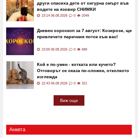
други спасиха дете от сигурна смърт във
водите на язовир СНИМКИ
23:14 06.08.2026
0
2049
Дневен хороскоп за 7 август: Козирози, ще
привлечете паричния поток към вас!
23:00 06.08.2026
0
689
Кой е по-умен - котката или кучето?
Отговорът се оказа по-сложен, отколкото
изглежда
22:43 06.08.2026
0
321
Виж още
Анкета