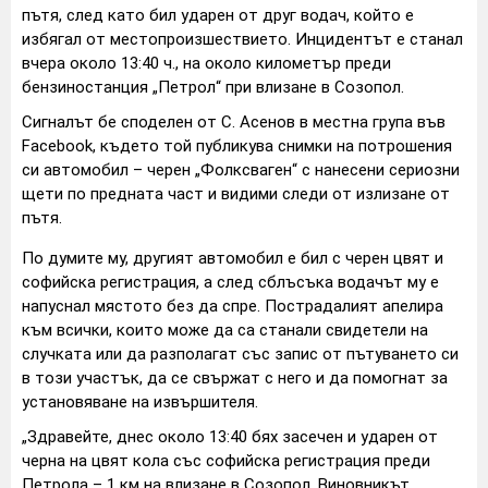
пътя, след като бил ударен от друг водач, който е
избягал от местопроизшествието. Инцидентът е станал
вчера около 13:40 ч., на около километър преди
бензиностанция „Петрол“ при влизане в Созопол.
Сигналът бе споделен от С. Асенов в местна група във
Facebook, където той публикува снимки на потрошения
си автомобил – черен „Фолксваген“ с нанесени сериозни
щети по предната част и видими следи от излизане от
пътя.
По думите му, другият автомобил е бил с черен цвят и
софийска регистрация, а след сблъсъка водачът му е
напуснал мястото без да спре. Пострадалият апелира
към всички, които може да са станали свидетели на
случката или да разполагат със запис от пътуването си
в този участък, да се свържат с него и да помогнат за
установяване на извършителя.
„Здравейте, днес около 13:40 бях засечен и ударен от
черна на цвят кола със софийска регистрация преди
Петрола – 1 км на влизане в Созопол. Виновникът