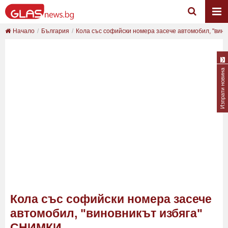
Начало
България
Кола със софийски номера засече автомобил, "вин..
Изпрати новина
Кола със софийски номера засече
автомобил, "виновникът избяга"
СНИМКИ