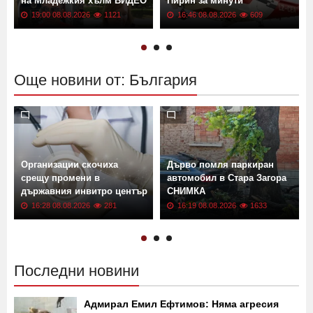
на Младежкия хълм ВИДЕО
Пирин за минути
19:00 08.08.2026
1121
16:46 08.08.2026
609
Още новини от: България
Организации скочиха
Дърво помля паркиран
срещу промени в
автомобил в Стара Загора
държавния инвитро център
СНИМКА
16:28 08.08.2026
281
16:19 08.08.2026
1633
Последни новини
Адмирал Емил Ефтимов: Няма агресия