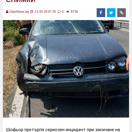
GlasNews.bg
11:00 18.07.25
0
8738
Шофьор претърпя сериозен инцидент при засичане на