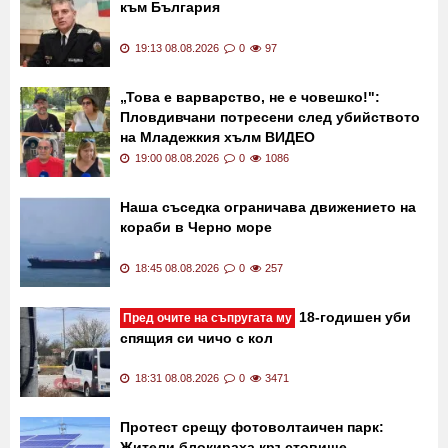
към България
19:13 08.08.2026
0
97
„Това е варварство, не е човешко!":
Пловдивчани потресени след убийството
на Младежкия хълм ВИДЕО
19:00 08.08.2026
0
1086
Наша съседка ограничава движението на
кораби в Черно море
18:45 08.08.2026
0
257
18-годишен уби
Пред очите на съпругата му
спящия си чичо с кол
18:31 08.08.2026
0
3471
Протест срещу фотоволтаичен парк:
Жители блокираха кръстовище