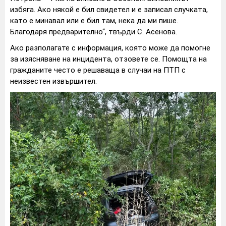
избяга. Ако някой е бил свидетел и е записал случката,
като е минавал или е бил там, нека да ми пише.
Благодаря предварително“, твърди С. Асенова.
Ако разполагате с информация, която може да помогне
за изясняване на инцидента, отзовете се. Помощта на
гражданите често е решаваща в случаи на ПТП с
неизвестен извършител.