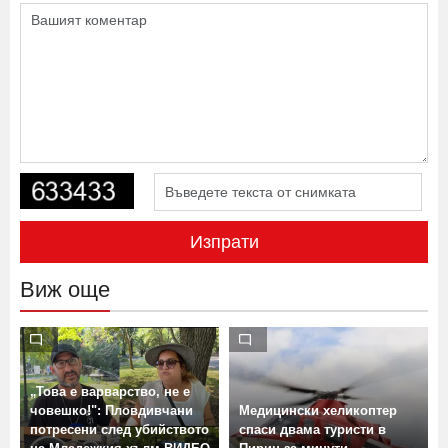
Изпрати
Виж още
„Това е варварство, не е
човешко!": Пловдивчани
Медицински хеликоптер
потресени след убийството
спаси двама туристи в