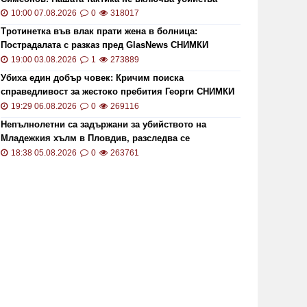
10:00 07.08.2026
0
318017
Тротинетка във влак прати жена в болница:
Пострадалата с разказ пред GlasNews СНИМКИ
19:00 03.08.2026
1
273889
Убиха един добър човек: Кричим поиска
справедливост за жестоко пребития Георги СНИМКИ
и ВИДЕО
19:29 06.08.2026
0
269116
Непълнолетни са задържани за убийството на
Младежкия хълм в Пловдив, разследва се
хомофобски мотив
18:38 05.08.2026
0
263761