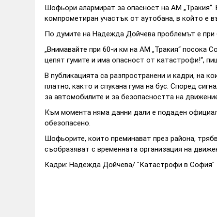
Шофьори алармират за опасност на АМ „Тракия“. 
компрометиран участък от аутобана, в който е в
По думите на Надежда Дойчева проблемът е при 6
„Внимавайте при 60-и км на АМ „Тракия“ посока 
цепят гумите и има опасност от катастрофи!“, пиш
В публикацията са разпространени и кадри, на к
платно, както и спукана гума на бус. Според сиг
за автомобилите и за безопасността на движени
Към момента няма данни дали е подаден официал
обезопасено.
Шофьорите, които преминават през района, трябв
съобразяват с временната организация на движе
Кадри: Надежда Дойчева/ "Катастрофи в София"