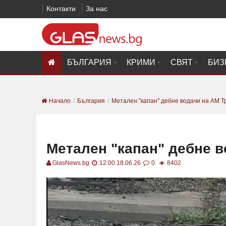
Контакти
За нас
БЪЛГАРИЯ
КРИМИ
СВЯТ
БИЗ
Начало
България
Метален "капан" дебне водачи на АМ
Метален "капан" дебне 
GlasNews.bg
12:00 18.06.26
0
8402