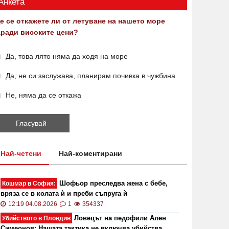
Анкета
е се откажете ли от летуване на нашето море
аради високите цени?
Да, това лято няма да ходя на море
Да, не си заслужава, планирам почивка в чужбина
Не, няма да се откажа
Най-четени
Най-коментирани
Шофьор преследва жена с бебе,
Кошмар в София:
вряза се в колата ѝ и преби съпруга ѝ
12:19 04.08.2026
1
354337
Ловецът на педофили Ален
Убийството в Пловдив
Симеонов: Нашата тактика не включва убийства