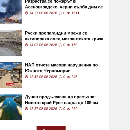
Разраства се пожарът в
Асеновградско, черни кълба дим се
носят в небето СНИМКИ
14:17 08.08.2026
0
1611
Руски пропагандни мрежи се
активираха след мигрантската криза
в Сеута
14:03 08.08.2026
0
150
НАП отчете масови нарушения по
Южното Черноморие
13:43 08.08.2026
0
246
Дунав продължава да пресъхва:
Нивото край Русе падна до 109 см
под нулата
13:37 08.08.2026
0
289