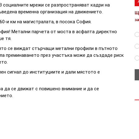
В социалните мрежи се разпространяват кадри на
ъведена временна организация на движението.
Щ
з
0-и км на магистралата, в посока София.
София! Метални парчета от моста в асфалта директно
е тя.
оито се виждат стърчащи метални профили в пътното
нала преминаването през участъка може да създаде риск
ето.
ен сигнал до институциите и дали мястото е
а да се движат с повишено внимание и да се
нието.