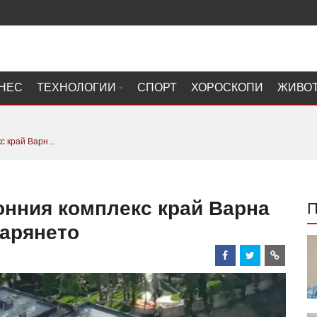
НЕС
ТЕХНОЛОГИИ
СПОРТ
ХОРОСКОПИ
ЖИВО
 край Варн...
онния комплекс край Варна
барянето