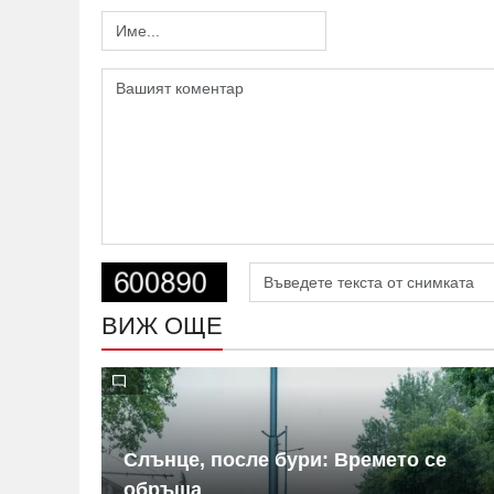
ВИЖ ОЩЕ
ериха
Слънце, после бури: Времето се
обръща