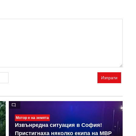
Изпрати
Мотор е на земята
Извънредна ситуация в София!
О
Пристигнаха няколко екипа на МВР
и