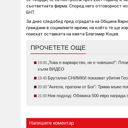
съответната фирма. Според него отговорност н
БНТ.
За днес следобед пред сградата на Община Варна
граждани в социалните мрежи, на който те ще из
поискат оставката на кмета Благомир Коцев.
ПРОЧЕТЕТЕ ОЩЕ
„Това е варварство, не е човешко!": П
19:00
хълм ВИДЕО
Брутални СНИМКИ показват убития Геор
19:45
"Ангели, пратени от Бог": Трима мъже 
20:00
Нов подход: Обявиха 500 евро награда 
21:00
Напишете коментар