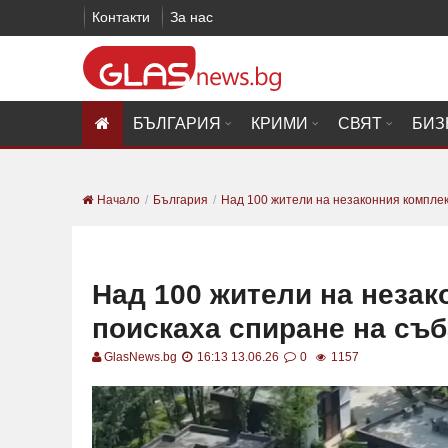
Контакти
За нас
БЪЛГАРИЯ
КРИМИ
СВЯТ
БИЗ
Начало
България
Над 100 жители на незаконния комплекс
Над 100 жители на незак
поискаха спиране на съ
GlasNews.bg
16:13 13.06.26
0
1157