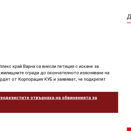
лекс край Варна са внесли петиция с искане за
а жилищните сгради до окончателното изясняване на
ърдят от Корпорация КУБ и заявяват, че подкрепят
 Геодезистите отвърнаха на обвиненията за