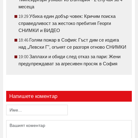
месеца
Убиха един добър човек: Кричим поиска
19:29
справедливост за жестоко пребития Георги
СНИМКИ и ВИДЕО
Голям пожар в София: Гъст дим се издига
18:46
над „Левски Г", огънят се разгоря отново СНИМКИ
Заплахи и обиди след отказ за пари: Жени
19:00
предупреждават за агресивен просяк в София
Напишете коментар