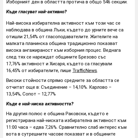
Изборният ден в областта протича в общо 546 секции.
Къде гласуват най-активно?
Най-висока избирателна активност към този час се
наблюдава в община Лъки, където до урните вече са
отишли 21,54% от гласоподавателите. Жителите на
малката планинска община традиционно показват
висока ангажираност към изборния процес. Веднага
след тях се нареждат общините Брезово със
17,76% активност и Хисаря, където са гласували
16,45% от избирателите, пише
TrafficNews
.
Високи стойности спрямо средните за областта се
отчитат още в: Съединение – 14,10%. Карлово –
13,54%, Сопот – 12,77%
Къде е най-ниска активността?
На другия полюс е община Раковски, където е
регистрирана най-ниската избирателна активност към
11:00 часа – едва 7,26%. Сравнително слаб интерес към
вота в сутрешните часове показват и в общините