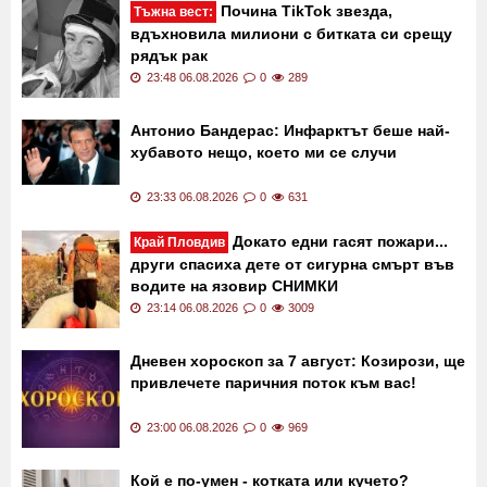
Почина TikTok звезда,
Тъжна вест:
вдъхновила милиони с битката си срещу
рядък рак
23:48 06.08.2026
0
289
Антонио Бандерас: Инфарктът беше най-
хубавото нещо, което ми се случи
23:33 06.08.2026
0
631
Докато едни гасят пожари...
Край Пловдив
други спасиха дете от сигурна смърт във
водите на язовир СНИМКИ
23:14 06.08.2026
0
3009
Дневен хороскоп за 7 август: Козирози, ще
привлечете паричния поток към вас!
23:00 06.08.2026
0
969
Кой е по-умен - котката или кучето?