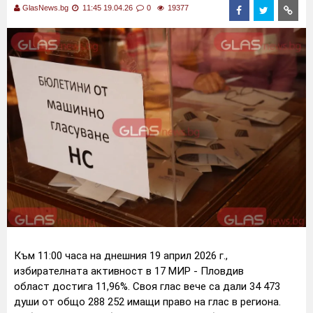
GlasNews.bg
11:45 19.04.26
0
19377
Към 11:00 часа на днешния 19 април 2026 г.,
избирателната активност в 17 МИР - Пловдив
област достига 11,96%. Своя глас вече са дали 34 473
души от общо 288 252 имащи право на глас в региона.