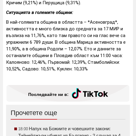
Кричим (9,21%) и Перущица (9,31%).
Ситуацията в големите общини:
В най-голямата община в областта – *Асеновград*,
активността е много близка до средната за 17 МИР и
възлиза на 11,76%, като там правото си на глас вече са
упражнили 6 789 души. В община Марица активността е
11,90%, а в община Родопи – 12,07%. Ето и данните за
останалите общини в Пловдив област към 11:00 часа:
Калояново: 12,46%, Първомай: 12,39%, Стамболийски:
10,52%, Садово: 10,51%, Куклен: 10,33%
Последвайте ни в:
Прочетете още
Напук на Божиите и човешките закони:
18:00
Тийнейджъри убиват из България - 2 случая за 4