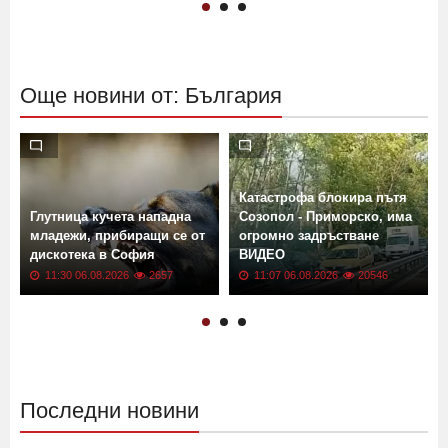
Още новини от: България
Катастрофа блокира пътя
Глутница кучета нападна
Созопол - Приморско, има
младежи, прибиращи се от
огромно задръстване
дискотека в София
ВИДЕО
11:30 06.08.2026
2657
11:07 06.08.2026
20546
Последни новини