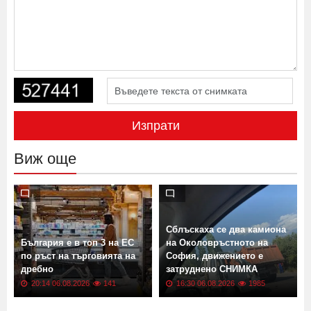
Изпрати
Виж още
Сблъскаха се два камиона
България е в топ 3 на ЕС
на Околовръстното на
по ръст на търговията на
София, движението е
дребно
затруднено СНИМКА
20:14 06.08.2026
141
16:30 06.08.2026
1985