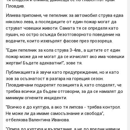
Пловдив.
Илиева припомня, че пепелник за автомобил струва едва
няколко лева, а последиците от един пожар могат да
струват човешки животи. Самата тя се определя като
пушач, но остро осъжда безотговорното поведение на
водачите, които изхвърлят фасове през прозореца.
"Един пепелник за кола струва 3-4лв., а щетите от един
пожар може да не могат да се изчислят ако има човешки
жертви! Бъдете адекватни!“, зове тя.
Публикацията ѝ звучи като предупреждение, но и като
зов за осъзнатост в разгара на горещия сезон.
Пловдивчани подкрепят позицията ѝ, като споделят, че
трябва всички да бъдем отговорни, за да се намалят до
минимум огнените инциденти.
"Всичко е до култура, а ако тя липсва - трябва контрол.
Не може ли да имаме самосъзнание и свобода",
отбелязва Валентина Иванова.
"Опира до култура и възпитание, а не до вредни навици