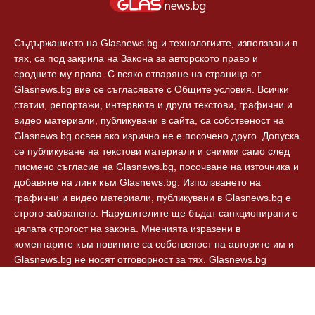
Съдържанието на Glasnews.bg и технологиите, използвани в
тях, са под закрила на Закона за авторското право и
сродните му права. С всяко отваряне на страница от
Glasnews.bg вие се съгласявате с Общите условия. Всички
статии, репортажи, интервюта и други текстови, графични и
видео материали, публикувани в сайта, са собственост на
Glasnews.bg освен ако изрично не е посочено друго. Допуска
се публикуване на текстови материали и снимки само след
писмено съгласие на Glasnews.bg, посочване на източника и
добавяне на линк към Glasnews.bg. Използването на
графични и видео материали, публикувани в Glasnews.bg е
строго забранено. Нарушителите ще бъдат санкционирани с
цялата строгост на закона. Мненията изразени в
коментарите към новините са собственост на авторите им и
Glasnews.bg не носят отговорност за тях. Glasnews.bg
спазват Етичния кодекс на българските медии.
© 2024, Glasnews.bg, Всички права запазени.