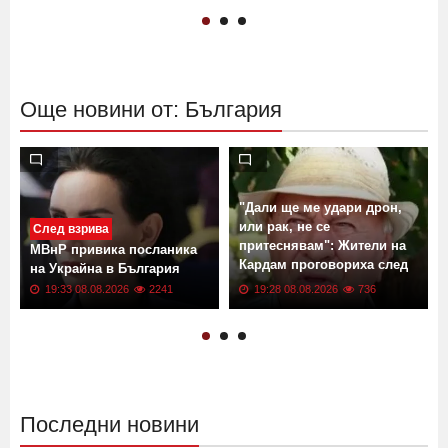
Още новини от: България
"Дали ще ме удари дрон,
или рак, не се
След взрива
притеснявам": Жители на
МВнР привика посланика
Кардам проговориха след
О
на Украйна в България
инцидента
19:33 08.08.2026
2241
19:28 08.08.2026
736
Последни новини