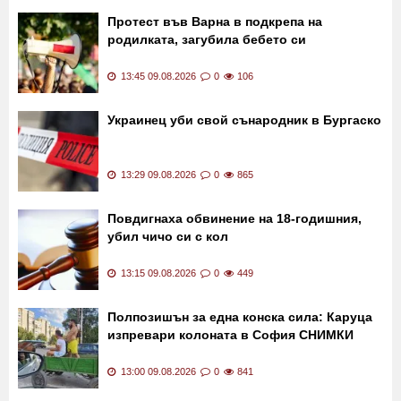
Протест във Варна в подкрепа на
родилката, загубила бебето си
13:45 09.08.2026
0
106
Украинец уби свой сънародник в Бургаско
13:29 09.08.2026
0
865
Повдигнаха обвинение на 18-годишния,
убил чичо си с кол
13:15 09.08.2026
0
449
Полпозишън за една конска сила: Каруца
изпревари колоната в София СНИМКИ
13:00 09.08.2026
0
841