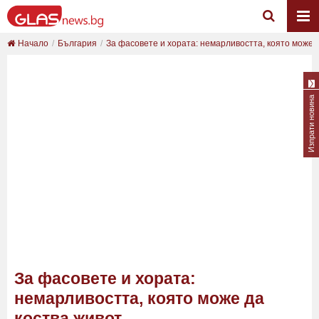
Начало
България
За фасовете и хората: немарливостта, която може..
Изпрати новина
За фасовете и хората:
немарливостта, която може да
коства живот