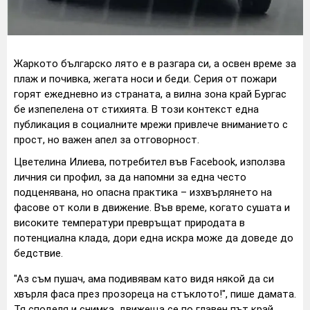
Жаркото българско лято е в разгара си, а освен време за
плаж и почивка, жегата носи и беди. Серия от пожари
горят ежедневно из страната, а вилна зона край Бургас
бе изпепелена от стихията. В този контекст една
публикация в социалните мрежи привлече вниманието с
прост, но важен апел за отговорност.
Цветелина Илиева, потребител във Facebook, използва
личния си профил, за да напомни за една често
подценявана, но опасна практика – изхвърлянето на
фасове от коли в движение. Във време, когато сушата и
високите температури превръщат природата в
потенциална клада, дори една искра може да доведе до
бедствие.
"Аз съм пушач, ама подивявам като видя някой да си
хвърля фаса през прозореца на стъклото!", пише дамата.
Тя споделя и снимка, движеща се по главен път край