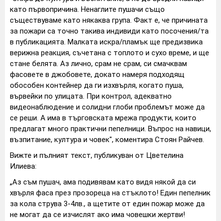
като първопричина. Ненаглите пушачи също
съществуваме като някаква група. Факт е, че причината
за пожари са точно такива индивиди като посочения/та
в публикацията. Малката искра/пламък ще предизвика
верижна реакция, съчетана с топлото и сухо време, и ще
стане белята. Аз лично, срам не срам, си смачквам
фасовете в джобовете, докато намеря подходящ
обособен контейнер да ги изхвърля, когато пуша,
вървейки по улицата. При контрол, адекватно
видеонаблюдение и солидни глоби проблемът може да
се реши. А има в търговската мрежа продукти, които
предлагат много практични пепелници. Въпрос на навици,
възпитание, култура и човек", коментира Стоян Райчев.
Вижте и пълният текст, публикуван от Цветелина
Илиева:
„Аз съм пушач, ама подивявам като видя някой да си
хвърля фаса през прозореца на стъклото! Един пепелник
за кола струва 3-4лв., а щетите от един пожар може да
не могат да се изчислят ако има човешки жертви!