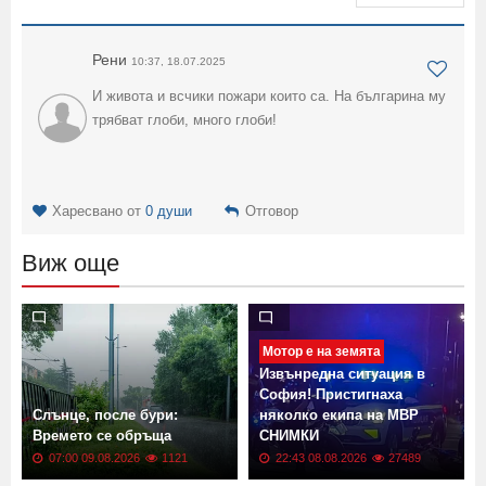
Рени
10:37, 18.07.2025
И живота и всчики пожари които са. На българина му
трябват глоби, много глоби!
Харесвано от
0 души
Отговор
Виж още
Мотор е на земята
Извънредна ситуация в
София! Пристигнаха
Слънце, после бури:
няколко екипа на МВР
Времето се обръща
СНИМКИ
07:00 09.08.2026
1121
22:43 08.08.2026
27489