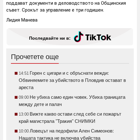
поддават документи в деловодството на Общинския
съвет. Срокът за управление е три годишен.
Лидия Манева
Последвайте ни в:
Прочетете още
Горен с цигари и с обръснати вежди:
14:51
Обвиняемите за убийството в Пловдив остават в
ареста
Не убиха само един човек. Убиха границата
09:00
между дете и палач
Вижте какво остави след себе си пожарът
13:00
край магистрала "Тракия" СНИМКИ
Ловецът на педофили Ален Симеонов:
10:00
Нашата тактика не включва убийства