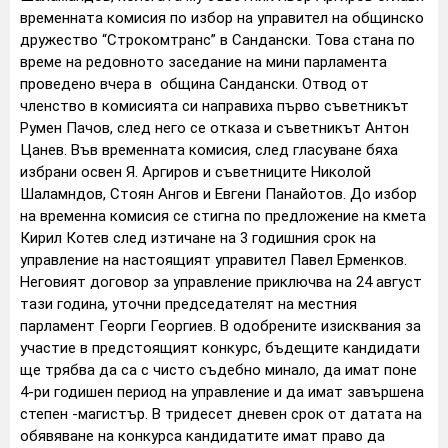
временната комисия по избор на управител на общинско
дружество “Строкомтранс” в Сандански. Това стана по
време на редовното заседание на мини парламента
проведено вчера в община Сандански. Отвод от
членство в комисията си направиха първо съветникът
Румен Пачов, след него се отказа и съветникът Антон
Цанев. Във временната комисия, след гласуване бяха
избрани освен Я. Аргиров и съветниците Николой
Шаламндов, Стоян Ангов и Евгени Панайотов. До избор
на временна комисия се стигна по предложение на кмета
Кирил Котев след изтичане на 3 годишния срок на
управление на настоящият управител Павел Ерменков.
Неговият договор за управление приключва на 24 август
тази година, уточни председателят на местния
парламент Георги Георгиев. В одобрените изисквания за
участие в предстоящият конкурс, бъдещите кандидати
ще трябва да са с чисто съдебно минало, да имат поне
4-ри годишен период на управление и да имат завършена
степен -магистър. В тридесет дневен срок от датата на
обявяване на конкурса кандидатите имат право да