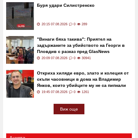
Буря удари Силистренско
20:15 07.08.2026
0
289
"Винаги бяха такива": Приятел на
задържаните за убийството на Георги в
Пловдив с разказ пред GlasNews
20:09 07.08.2026
0
30941
Откриха хиляди евро, злато и колеция от
скъпи часовници в дома на Владимир
Янков, които убийците му не са пипнали
19:45 07.08.2026
0
1261
Виж още