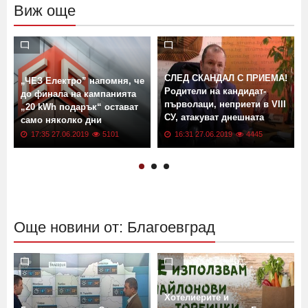
Виж още
СЛЕД СКАНДАЛ С ПРИЕМА!
„ЧЕЗ Електро” напомня, че
Родители на кандидат-
до финала на кампанията
първолаци, неприети в VІІІ
„20 kWh подарък“ остават
СУ, атакуват днешната
само няколко дни
общинска сесия,
17:35 27.06.2019
5101
16:31 27.06.2019
4445
председателят на ОбС Р.
Тасков: Ще внеса
предложението за
изслушването им, колегите
ще решат дали да им дадат
думата
Още новини от: Благоевград
Хотелиерите и