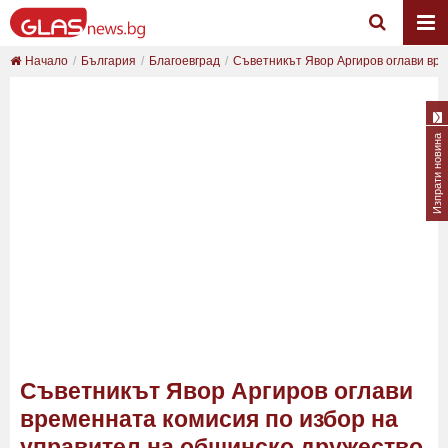
Начало
България
Благоевград
Съветникът Явор Аргиров оглави вре
Изпрати новина
Съветникът Явор Аргиров оглави
временната комисия по избор на
управител на общинско дружество