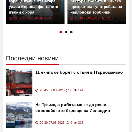
Гореща вълна от Сахара
ресторантьорите в Банско
удари Европа, фонтаните
прекратяват употребата на
пълни с хора
найлонови торбички
13:52 27.06.2019
3500
13:40 27.06.2019
3318
Последни новини
11 екипа се борят с огъня в Първомайско
20:45 07.08.2026
0
141
Не Тръмп, а рибата може да реши
европейското бъдеще на Исландия
20:30 07.08.2026
0
316