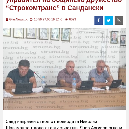
“Строкомтранс” в Сандански
GlasNews.bg
15:59 27.06.19
0
6023
След направен отвод от воеводата Николай
Шаламандов, колегата му съветник Явор Аргиров оглави