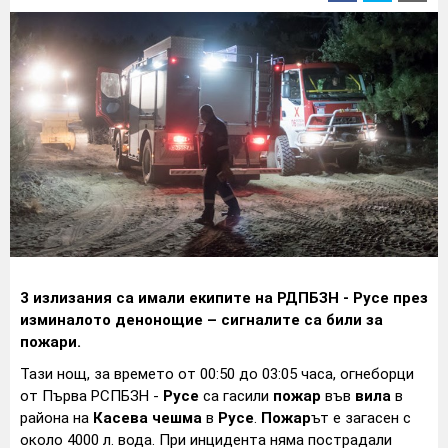
3 излизания са имали екипите на РДПБЗН -
Русе
през
изминалото денонощие – сигналите са били за
пожар
и.
Тази нощ, за времето от 00:50 до 03:05 часа, огнеборци
от Първа РСПБЗН -
Русе
са гасили
пожар
във
вила
в
района на
Касева чешма
в
Русе
.
Пожар
ът е загасен с
около 4000 л. вода. При инцидента няма пострадали