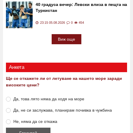
жена, преживяла клинична смърт
23:30 05.08.2026
0
1601
40 градуса вечер: Левски влиза в пещта на
Туркистан
23:15 05.08.2026
0
454
Виж още
Анкета
Ще се откажете ли от летуване на нашето море заради
високите цени?
Да, това лято няма да ходя на море