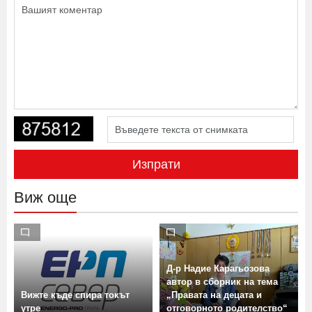
Изпрати
Виж още
Д-р Надие Карагьозова
автор в сборник на тема