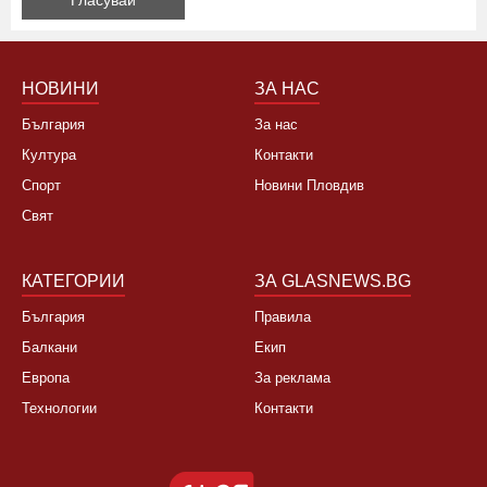
Да, не си заслужава, планирам почивка в чужбина
Не, няма да се откажа
НОВИНИ
ЗА НАС
България
За нас
Култура
Контакти
Спорт
Новини Пловдив
Свят
КАТЕГОРИИ
ЗА GLASNEWS.BG
България
Правила
Балкани
Екип
Европа
За реклама