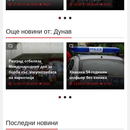
Вижте къде спира токът
„Правата на децата и
о
утре
отговорното родителство“
17:36 27.06.2019
5614
16:08 27.06.2019
5470
Още новини от: Дунав
Разград отбеляза
Международния ден за
а
борба със злоупотребата
Хванаха 54-годишен
на наркотици
шофьор без книжка
12:04 27.06.2019
5333
11:04 27.06.2019
4730