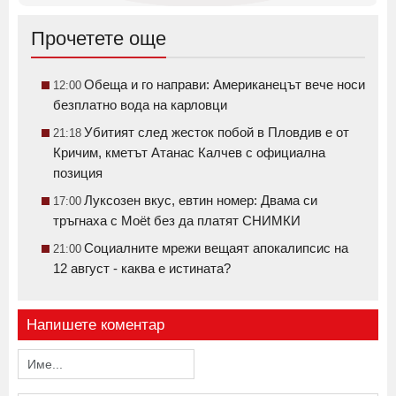
Прочетете още
Обеща и го направи: Американецът вече носи
12:00
безплатно вода на карловци
Убитият след жесток побой в Пловдив е от
21:18
Кричим, кметът Атанас Калчев с официална
позиция
Луксозен вкус, евтин номер: Двама си
17:00
тръгнаха с Moët без да платят СНИМКИ
Социалните мрежи вещаят апокалипсис на
21:00
12 август - каква е истината?
Напишете коментар