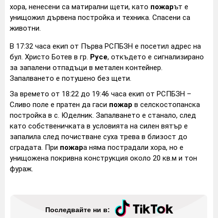
хора, ненесени са матирални щети, като
пожар
ът е
унищожил дървена постройка и техника. Спасени са
животни.
В 17:32 часа екип от Първа РСПБЗН е посетил адрес на
бул. Христо Ботев в гр.
Русе
, откъдето е сигнализирано
за запалени отпадъци в метален контейнер.
Запалването е потушено без щети.
За времето от 18:22 до 19:46 часа екип от РСПБЗН –
Сливо поле е пратен да гаси
пожар
в селскостопанска
постройка в с. Юделник. Запалването е станало, след
като собственичката в условията на силен вятър е
запалила след почистване суха трева в близост до
сградата. При
пожар
а няма пострадали хора, но е
унищожена покривна конструкция около 20 кв.м и тон
фураж.
Последвайте ни в: