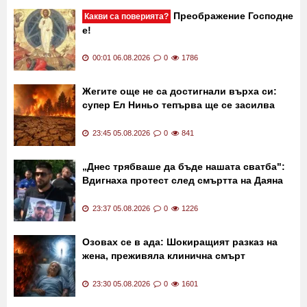
Последни новини
Преображение Господне
Какви са поверията?
е!
00:01 06.08.2026
0
1786
Жегите още не са достигнали върха си:
супер Ел Ниньо тепърва ще се засилва
23:45 05.08.2026
0
841
„Днес трябваше да бъде нашата сватба":
Вдигнаха протест след смъртта на Даяна
23:37 05.08.2026
0
1226
Озовах се в ада: Шокиращият разказ на