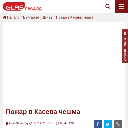
Начало
България
Дунав
Пожар в Касева чешма
Изпрати новина
Пожар в Касева чешма
GlasNews.bg
16:14 21.05.15
0
1300