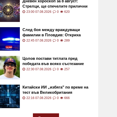
Дневен хороскоп за 8 август:
Стрелци, ще спечелите прилични
суми
23:00 07.08.2026
0
620
След боя между враждуващи
фамилии в Пловдив: Откриха
наркотици в дома на единия от
22:45 07.08.2026
0
289
основните участници
Цолов постави титлата пред
победата във всяко състезание
22:30 07.08.2026
0
257
Китайски ИИ „избяга" по време на
тест във Великобритания
22:16 07.08.2026
0
666