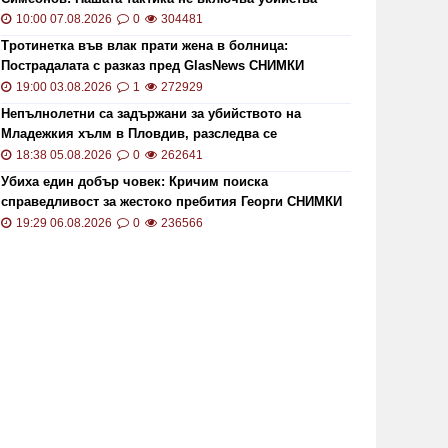
10:00 07.08.2026
0
304481
Тротинетка във влак прати жена в болница:
Пострадалата с разказ пред GlasNews СНИМКИ
19:00 03.08.2026
1
272929
Непълнолетни са задържани за убийството на
Младежкия хълм в Пловдив, разследва се
хомофобски мотив
18:38 05.08.2026
0
262641
Убиха един добър човек: Кричим поиска
справедливост за жестоко пребития Георги СНИМКИ
и ВИДЕО
19:29 06.08.2026
0
236566
Горен с 
обоят над Георги на Младежкия
вежди: 
ълм продължил повече от час
в Пловд
13:26 07.08.2026
13511
14:51 07.0