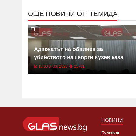
ОЩЕ НОВИНИ ОТ: ТЕМИДА
уши
Адвокатът на обвинен за
убийството на Георги Кузев каза
дали трагедията е била планирана
12:03 07.08.2026
25761
НОВИНИ
България