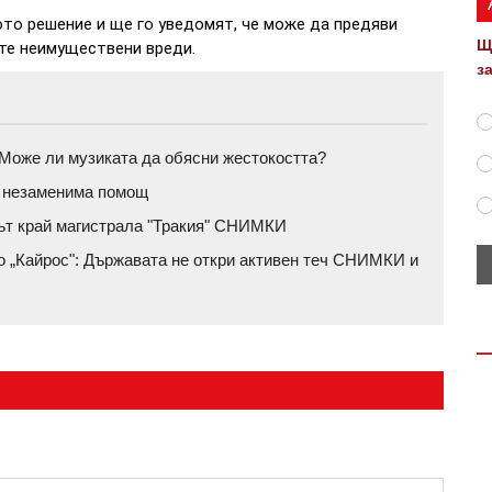
о решение и ще го уведомят, че може да предяви
Щ
те неимуществени вреди.
з
а: Може ли музиката да обясни жестокостта?
и незаменима помощ
рът край магистрала "Тракия" СНИМКИ
ло „Кайрос": Държавата не откри активен теч СНИМКИ и