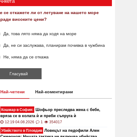
Анкета
е се откажете ли от летуване на нашето море
аради високите цени?
Да, това лято няма да ходя на море
Да, не си заслужава, планирам почивка в чужбина
Не, няма да се откажа
Най-четени
Най-коментирани
Шофьор преследва жена с бебе,
Кошмар в София:
вряза се в колата ѝ и преби съпруга ѝ
12:19 04.08.2026
1
354017
Ловецът на педофили Ален
Убийството в Пловдив
Симеонов: Нашата тактика не включва убийства