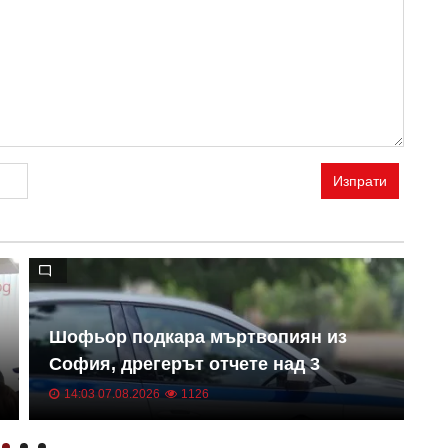
Изпрати
Шофьор подкара мъртвопиян из
П
София, дрегерът отчете над 3
х
промила
14:03 07.08.2026
1126