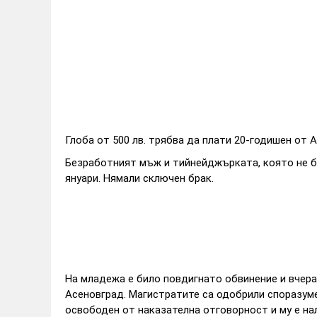
Глоба от 500 лв. трябва да плати 20-годишен от 
Безработният мъж и тийнейджърката, която не би
януари. Нямали сключен брак.
На младежа е било повдигнато обвинение и вчера 
Асеновград. Магистратите са одобрили споразуме
освободен от наказателна отговорност и му е на