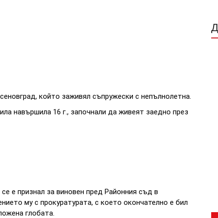
Асеновград, който заживял съпружески с непълнолетна.
ла навършила 16 г., започнали да живеят заедно през
се е признал за виновен пред Районния съд в
нието му с прокуратурата, с което окончателно е бил
ложена глобата.