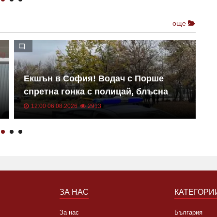
още
Екшън в София! Водач с Порше
П
спретна гонка с полицай, блъсна
с
патрулката и избяга
п
12:00 06.08.2026
2913
ЗА НАС
КАТЕГОРИ
За нас
България