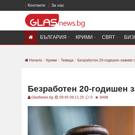
Контакти
За нас
БЪЛГАРИЯ
КРИМИ
СВЯТ
БИЗ
Начало
Крими
Темида
Безработен 20-годишен заживя 
Безработен 20-годишен 
GlasNews.bg
09:45 09.11.25
0
8498