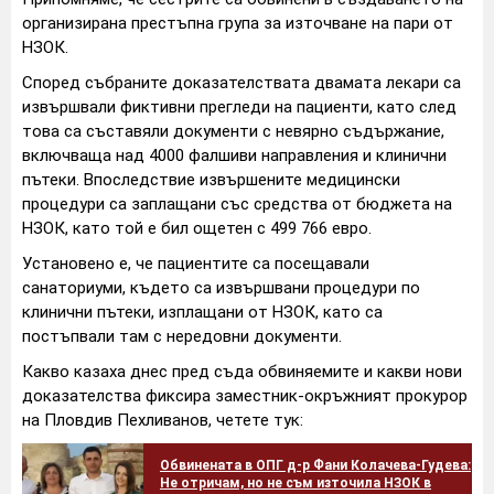
организирана престъпна група за източване на пари от
НЗОК.
Според събраните доказателствата двамата лекари са
извършвали фиктивни прегледи на пациенти, като след
това са съставяли документи с невярно съдържание,
включваща над 4000 фалшиви направления и клинични
пътеки. Впоследствие извършените медицински
процедури са заплащани със средства от бюджета на
НЗОК, като той е бил ощетен с 499 766 евро.
Установено е, че пациентите са посещавали
санаториуми, където са извършвани процедури по
клинични пътеки, изплащани от НЗОК, като са
постъпвали там с нередовни документи.
Какво казаха днес пред съда обвиняемите и какви нови
доказателства фиксира заместник-окръжният прокурор
на Пловдив Пехливанов, четете тук:
Обвинената в ОПГ д-р Фани Колачева-Гудева:
Не отричам, но не съм източила НЗОК в