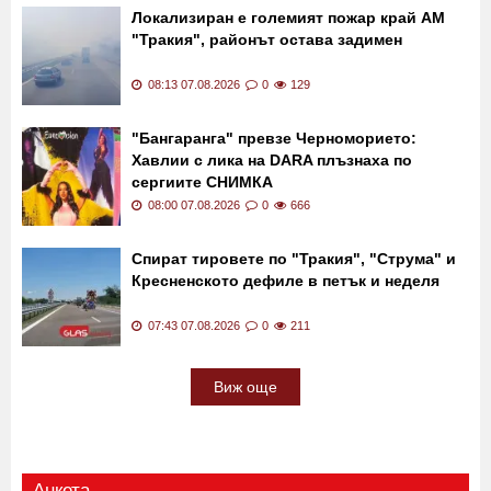
Локализиран е големият пожар край АМ
"Тракия", районът остава задимен
08:13 07.08.2026
0
129
"Бангаранга" превзе Черноморието:
Хавлии с лика на DARA плъзнаха по
сергиите СНИМКА
08:00 07.08.2026
0
666
Спират тировете по "Тракия", "Струма" и
Кресненското дефиле в петък и неделя
07:43 07.08.2026
0
211
Виж още
Анкета