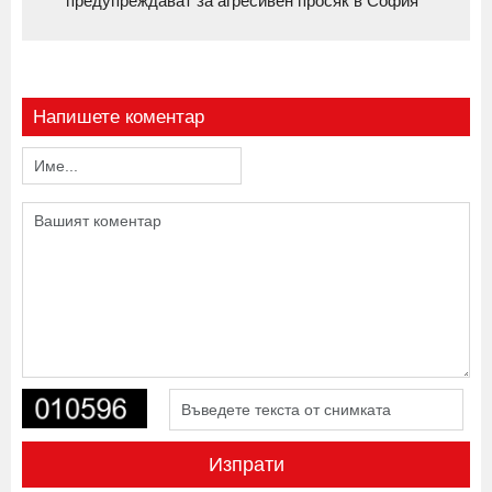
предупреждават за агресивен просяк в София
Напишете коментар
Изпрати