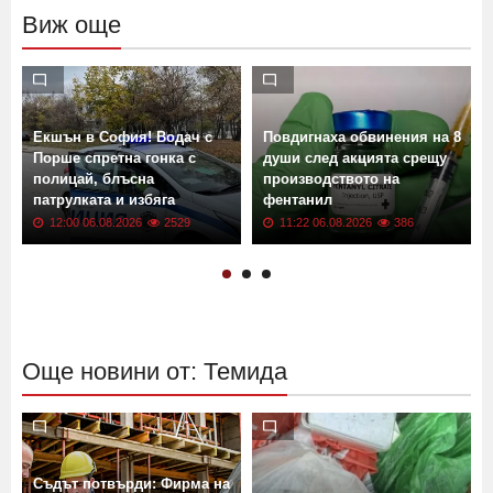
Виж още
Екшън в София! Водач с
Повдигнаха обвинения на 8
Порше спретна гонка с
души след акцията срещу
полицай, блъсна
производството на
патрулката и избяга
фентанил
12:00 06.08.2026
2529
11:22 06.08.2026
386
Още новини от: Темида
Съдът потвърди: Фирма на