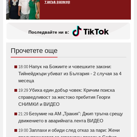
такъв размер
Последвайте ни в:
Прочетете още
Напук на Божиите и човешките закони:
18:00
Тийнейджъри убиват из България - 2 случая за 4
месеца
Убиха един добър човек: Кричим поиска
19:29
справедливост за жестоко пребития Георги
СНИМКИ и ВИДЕО
Безумие на АМ „Тракия": Джип тръгна срещу
21:29
движението в аварийната лента ВИДЕО
Заплахи и обиди след отказ за пари: Жени
19:00