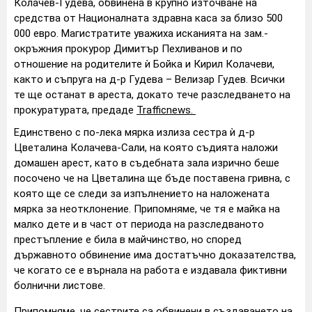
Колачев-Гудева, обвинена в крупно източване на
средства от Националната здравна каса за близо 500
000 евро. Магистратите уважиха исканията на зам.-
окръжния прокурор Димитър Пехливанов и по
отношение на родителите ѝ Бойка и Кирил Колачеви,
както и съпруга на д-р Гудева – Велизар Гудев. Всички
те ще останат в ареста, докато тече разследването на
прокуратурата, предаде
Trafficnews.
Единствено с по-лека мярка излиза сестра ѝ д-р
Цветалина Колачева-Сали, на която съдията наложи
домашен арест, като в съдебната зала изрично беше
посочено че на Цветалина ще бъде поставена гривна, с
която ще се следи за изпълнението на наложената
мярка за неотклонение. Припомняме, че тя е майка на
малко дете и в част от периода на разследваното
престъпление е била в майчинство, но според
държавното обвинение има достатъчно доказателства,
че когато се е върнала на работа е издавала фиктивни
болнични листове.
Припомняме, че сестрите са обвинени в създаването на