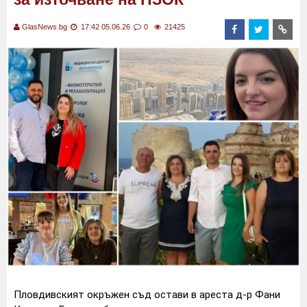
GlasNews.bg
17:42 05.06.26
0
21425
Пловдивският окръжен съд остави в ареста д-р Фани