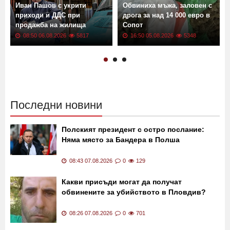
Иван Пашов с укрити
Обвиниха мъжа, заловен с
приходи и ДДС при
дрога за над 14 000 евро в
продажба на жилища
Сопот
08:50 06.08.2026
5817
16:50 05.08.2026
5348
Последни новини
Полският президент с остро послание:
Няма място за Бандера в Полша
08:43 07.08.2026
0
129
Какви присъди могат да получат
обвинените за убийството в Пловдив?
08:26 07.08.2026
0
701