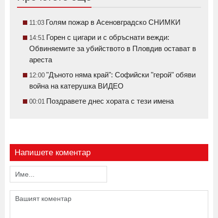
Голям пожар в Асеновградско СНИМКИ
11:03
Горен с цигари и с обръснати вежди:
14:51
Обвиняемите за убийството в Пловдив остават в
ареста
"Дъното няма край": Софийски "герой" обяви
12:00
война на катерушка ВИДЕО
Поздравете днес хората с тези имена
00:01
Напишете коментар