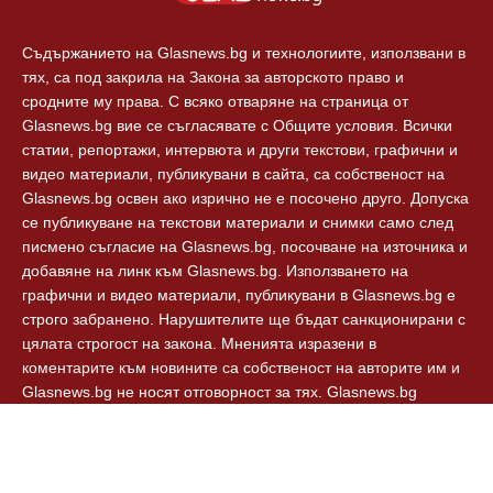
Съдържанието на Glasnews.bg и технологиите, използвани в
тях, са под закрила на Закона за авторското право и
сродните му права. С всяко отваряне на страница от
Glasnews.bg вие се съгласявате с Общите условия. Всички
статии, репортажи, интервюта и други текстови, графични и
видео материали, публикувани в сайта, са собственост на
Glasnews.bg освен ако изрично не е посочено друго. Допуска
се публикуване на текстови материали и снимки само след
писмено съгласие на Glasnews.bg, посочване на източника и
добавяне на линк към Glasnews.bg. Използването на
графични и видео материали, публикувани в Glasnews.bg е
строго забранено. Нарушителите ще бъдат санкционирани с
цялата строгост на закона. Мненията изразени в
коментарите към новините са собственост на авторите им и
Glasnews.bg не носят отговорност за тях. Glasnews.bg
спазват Етичния кодекс на българските медии.
© 2024, Glasnews.bg, Всички права запазени.