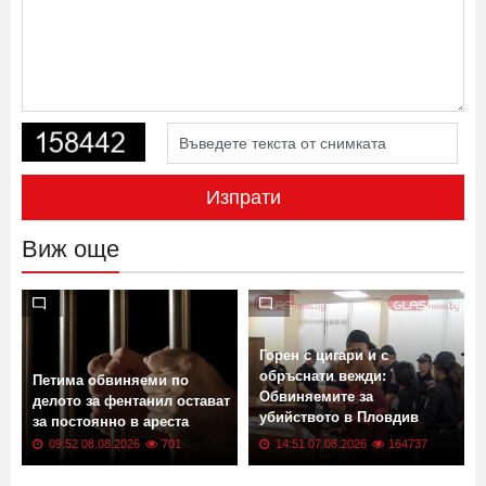
Изпрати
Виж още
Горен с цигари и с
обръснати вежди:
Петима обвиняеми по
Обвиняемите за
делото за фентанил остават
убийството в Пловдив
за постоянно в ареста
остават в ареста
09:52 08.08.2026
701
14:51 07.08.2026
164737