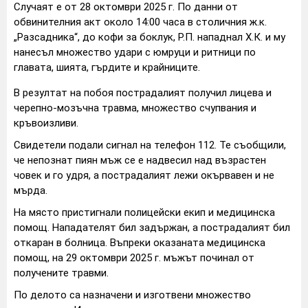
Случаят е от 28 октомври 2025 г. По данни от
обвинителния акт около 14:00 часа в столичния ж.к.
„Разсадника“, до кофи за боклук, Р.П. нападнал Х.К. и му
нанесъл множество удари с юмруци и ритници по
главата, шията, гърдите и крайниците.
В резултат на побоя пострадалият получил лицева и
черепно-мозъчна травма, множество счупвания и
кръвоизливи.
Свидетели подали сигнал на телефон 112. Те съобщили,
че непознат пиян мъж се е надвесил над възрастен
човек и го удря, а пострадалият лежи окървавен и не
мърда.
На място пристигнали полицейски екип и медицинска
помощ. Нападателят бил задържан, а пострадалият бил
откаран в болница. Въпреки оказаната медицинска
помощ, на 29 октомври 2025 г. мъжът починал от
получените травми.
По делото са назначени и изготвени множество