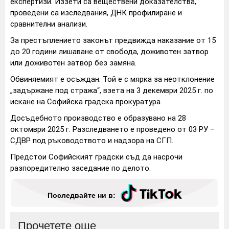
експертизи. Иззети са веществени доказателства,
проведени са изследвания, ДНК профилиране и
сравнителни анализи.
За престъплението законът предвижда наказание от 15
до 20 години лишаване от свобода, доживотен затвор
или доживотен затвор без замяна.
Обвиняемият е осъждан. Той е с мярка за неотклонение
„задържане под стража“, взета на 3 декември 2025 г. по
искане на Софийска градска прокуратура.
Досъдебното производство е образувано на 28
октомври 2025 г. Разследването е проведено от 03 РУ –
СДВР под ръководството и надзора на СГП.
Предстои Софийският градски съд да насрочи
разпоредително заседание по делото.
Последвайте ни в:
Прочетете още