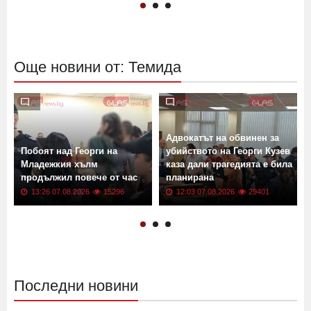
Още новини от: Темида
Адвокатът на обвинен за
Побоят над Георги на
убийството на Георги Кузев
Младежкия хълм
каза дали трагедията е била
продължил повече от час
планирана
13:26 07.08.2026
15296
12:03 07.08.2026
29401
Последни новини