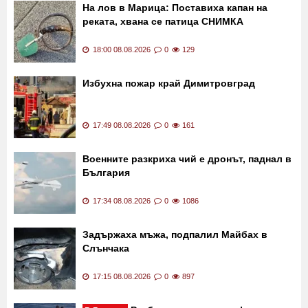
На лов в Марица: Поставиха капан на
реката, хвана се патица СНИМКА
18:00 08.08.2026
0
129
Избухна пожар край Димитровград
17:49 08.08.2026
0
161
Военните разкриха чий е дронът, паднал в
България
17:34 08.08.2026
0
1086
Задържаха мъжа, подпалил Майбах в
Слънчака
17:15 08.08.2026
0
897