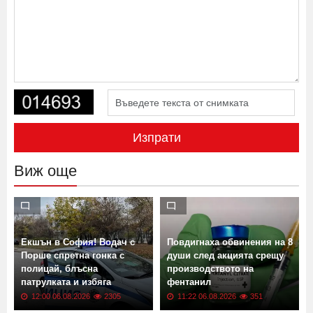
Изпрати
Виж още
Екшън в София! Водач с
Повдигнаха обвинения на 8
Порше спретна гонка с
души след акцията срещу
полицай, блъсна
производството на
патрулката и избяга
фентанил
12:00 06.08.2026
2305
11:22 06.08.2026
351