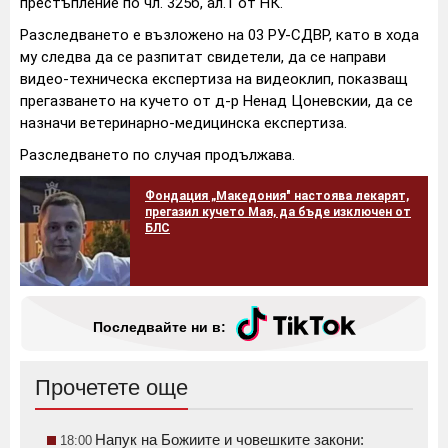
престъпление по чл. 325б, ал.1 от НК.
Разследването е възложено на 03 РУ-СДВР, като в хода
му следва да се разпитат свидетели, да се направи
видео-техническа експертиза на видеоклип, показващ
прегазването на кучето от д-р Ненад Цоневскии, да се
назначи ветеринарно-медицинска експертиза.
Разследването по случая продължава.
Фондация „Македония" настоява лекарят,
прегазил кучето Мая, да бъде изключен от
БЛС
Последвайте ни в:
Прочетете още
Напук на Божиите и човешките закони:
18:00