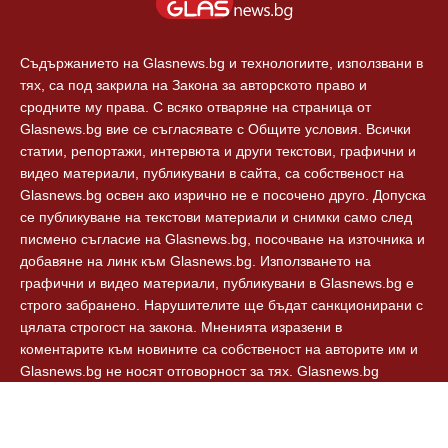
Съдържанието на Glasnews.bg и технологиите, използвани в
тях, са под закрила на Закона за авторското право и
сродните му права. С всяко отваряне на страница от
Glasnews.bg вие се съгласявате с Общите условия. Всички
статии, репортажи, интервюта и други текстови, графични и
видео материали, публикувани в сайта, са собственост на
Glasnews.bg освен ако изрично не е посочено друго. Допуска
се публикуване на текстови материали и снимки само след
писмено съгласие на Glasnews.bg, посочване на източника и
добавяне на линк към Glasnews.bg. Използването на
графични и видео материали, публикувани в Glasnews.bg е
строго забранено. Нарушителите ще бъдат санкционирани с
цялата строгост на закона. Мненията изразени в
коментарите към новините са собственост на авторите им и
Glasnews.bg не носят отговорност за тях. Glasnews.bg
спазват Етичния кодекс на българските медии.
© 2024, Glasnews.bg, Всички права запазени.