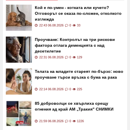
Кой е по-умен - котката или кучето?
Отговорът се оказа по-сложен, отколкото
изглежда
22:43 06.08.2026
0
33
Проучване: Контролът на три рискови
фактора отлага деменцията с над
десетилетие
22:31 06.08.2026
0
129
Телата на младите стареят по-бързо: ново
проучване търси връзка с бума на рака
22:14 06.08.2026
0
225
85 доброволци се хвърлиха срещу
огнения ад край АМ „Тракия" СНИМКИ
21:59 06.08.2026
0
1226