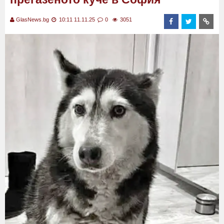
GlasNews.bg
10:11 11.11.25
0
3051