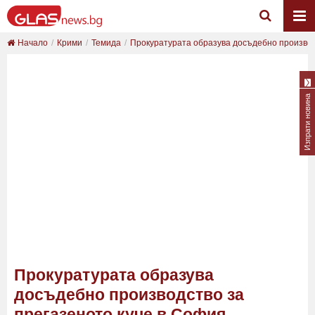
Начало
Крими
Темида
Прокуратурата образува досъдебно производс
Изпрати новина
Прокуратурата образува
досъдебно производство за
прегазеното куче в София