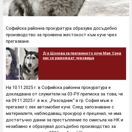
Софийска районна прокуратура образува досъдебно
производство за проявена жестокост към куче чрез
прегазване.
Д-р Щонова за прегазеното куче Мая: Сред
нас се разхождат чудовища
На 10.11.2025 г. в Софийска районна прокуратура е
докладвана от служители на 03-РУ преписка за това, че
на 09.11.2025 г. в ж.к. „Разсадник“ в гр. София мъж е
прегазил с лек автомобил куче. След запознаване с
материалите, наблюдаващ прокурор е преценил, че има
достатъчно данни за престъпление по смисъла на НК и
незабавно е образувал досъдебно производство за