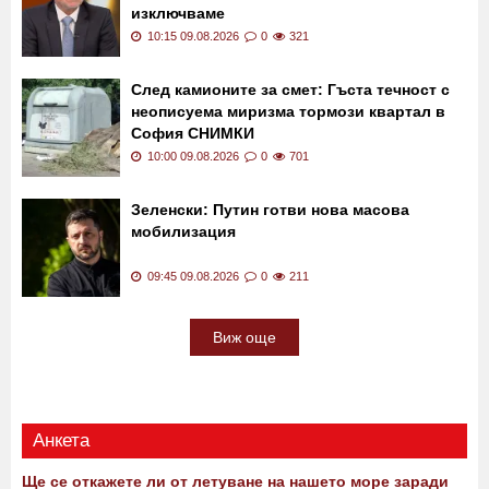
изключваме
10:15 09.08.2026
0
321
След камионите за смет: Гъста течност с
неописуема миризма тормози квартал в
София СНИМКИ
10:00 09.08.2026
0
701
Зеленски: Путин готви нова масова
мобилизация
09:45 09.08.2026
0
211
Виж още
Анкета
Ще се откажете ли от летуване на нашето море заради