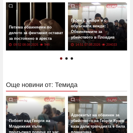
Горен с цигари и с
обръснати вежди:
Петима обвиняеми по
Обвиняемите за
делото за фентанил остават
убийството в Пловдив
за постоянно в ареста
остават в ареста
09:52 08.08.2026
946
14:51 07.08.2026
204033
Още новини от: Темида
Адвокатът на обвинен за
Побоят над Георги на
убийството на Георги Кузев
Младежкия хълм
каза дали трагедията е била
продължил повече от час
планирана