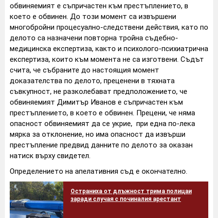
обвиняемият е съпричастен към престъплението, в
което е обвинен. До този момент са извършени
многобройни процесуално-следствени действия, като по
делото са назначени повторна тройна съдебно-
медицинска експертиза, както и психолого-психиатрична
експертиза, които към момента не са изготвени. Съдът
счита, че събраните до настоящия момент
доказателства по делото, преценени в тяхната
съвкупност, не разколебават предположението, че
обвиняемият Димитър Иванов е съпричастен към
престъплението, в което е обвинен. Прецени, че няма
опасност обвиняемият да се укрие, при една по-лека
мярка за отклонение, но има опасност да извърши
престъпление предвид данните по делото за оказан
натиск върху свидетел.
Определението на апелативния съд е окончателно.
Остраниха от длъжност трима полицаи
заради случая с починалия арестант