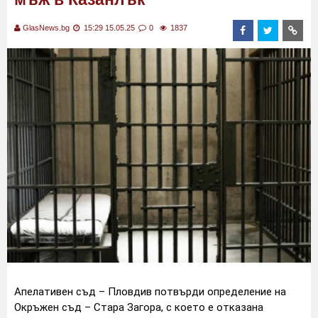
GlasNews.bg
15:29 15.05.25
0
1837
Апелативен съд – Пловдив потвърди определение на
Окръжен съд – Стара Загора, с което е отказана