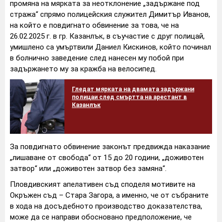
промяна на мярката за неотклонение „задържане под
стража“ спрямо полицейския служител Димитър Иванов,
на който е повдигнато обвинение за това, че на
26.02.2025 г. в гр. Казанлък, в съучастие с друг полицай,
умишлено са умъртвили Даниел Кискинов, който починал
в болнично заведение след нанесен му побой при
задържането му за кражба на велосипед.
Гледат мярката на двамата задържани
полицаи след смъртта на арестант в
Казанлък
За повдигнато обвинение законът предвижда наказание
„лишаване от свобода“ от 15 до 20 години, „доживотен
затвор“ или „доживотен затвор без замяна“.
Пловдивският апелативен съд споделя мотивите на
Окръжен съд – Стара Загора, а именно, че от събраните
в хода на досъдебното производство доказателства,
може да се направи обосновано предположение, че