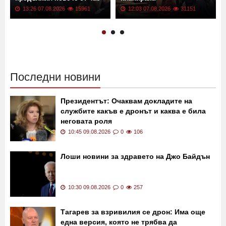
13:26 07.08.2026
15961
12:03 07.08.2026
31151
Последни новини
Президентът: Очаквам докладите на
службите какъв е дронът и каква е била
неговата роля
10:45 09.08.2026
0
106
Лоши новини за здравето на Джо Байдън
10:30 09.08.2026
0
257
Тагарев за взривилия се дрон: Има още
една версия, която не трябва да