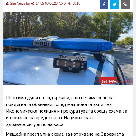
GlasNews.bg
14:55 03.06.26
0
3618
Шестима души са задържани, а на петима вече са
повдигнати обвинения след мащабната акция на
Икономическа полиция и прокуратурата срещу схема за
източване на средства от Националната
здравноосигурителна каса.
Мащабна престъпна схема за източване на Здравната