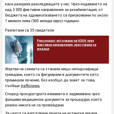
каса разкриха разследващите у нас. Чрез издаването на
над 3 000 фиктивни направления за рехабилитация, от
бюджета на здравеопазването са присвоявани по около
1 милион лева (500 хиляди евро) годишно.
Разпитани са 35 свидетели.
Разследват източване на НЗОК чрез
фактивни направления, арестувани са
медици
Жертви на схемата са станали нищо неподозиращи
граждани, които са фигурирали в документите като
преминали лечение, без изобщо да знаят за това,
съобщи
trafficnews
.
Според прокуратурата измамата е задвижвана чрез
фалшиви медицински документи за процедури, които
реално никога не са провеждани.
За целта са използвани печати на истински лекари.