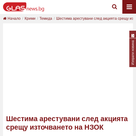
Начало
Крими
Темида
Шестима арестувани след акцията срещу изто
Изпрати новина
Шестима арестувани след акцията
срещу източването на НЗОК