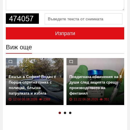
Изпрати
Виж още
Екшън в София! Водач с
Повдигнаха обвинения на 8
Порше спретна гонка с
души след акцията срещу
полицай, блъсна
производството на
патрулката и избяга
фентанил
12:00 06.08.2026
2369
11:22 06.08.2026
351