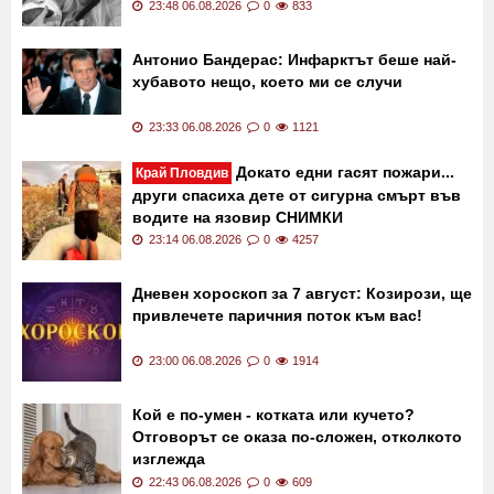
23:48 06.08.2026
0
833
Антонио Бандерас: Инфарктът беше най-
хубавото нещо, което ми се случи
23:33 06.08.2026
0
1121
Докато едни гасят пожари...
Край Пловдив
други спасиха дете от сигурна смърт във
водите на язовир СНИМКИ
23:14 06.08.2026
0
4257
Дневен хороскоп за 7 август: Козирози, ще
привлечете паричния поток към вас!
23:00 06.08.2026
0
1914
Кой е по-умен - котката или кучето?
Отговорът се оказа по-сложен, отколкото
изглежда
22:43 06.08.2026
0
609