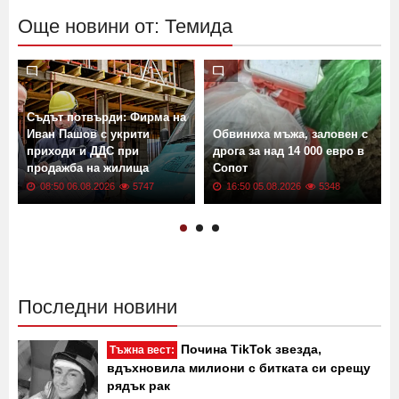
Още новини от: Темида
Съдът потвърди: Фирма на
Иван Пашов с укрити
Обвиниха мъжа, заловен с
приходи и ДДС при
дрога за над 14 000 евро в
продажба на жилища
Сопот
08:50 06.08.2026
5747
16:50 05.08.2026
5348
Последни новини
Почина TikTok звезда,
Тъжна вест:
вдъхновила милиони с битката си срещу
рядък рак