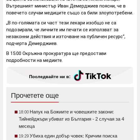
Вътрешният министър Иван Демерджиев поясни, че в
повечето случаи медиците също са били злоупотребени.
„В по-голямата си част тези лекари изобщо не са
подозирали, че личните им печати се използват за
незаконни действия и източване на публичен ресурс“,
подчерта Демерджиев.
В 15:00 Окръжна прокуратура ще предостави
подробности на медиите.
Последвайте ни в:
Прочетете още
Напук на Божиите и човешките закони:
18:00
Тийнейджъри убиват из България - 2 случая за 4
месеца
Убиха един добър човек: Кричим поиска
19:29