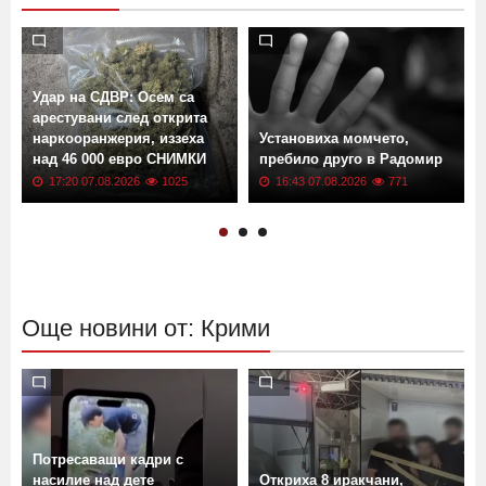
Удар на СДВР: Осем са
арестувани след открита
наркооранжерия, иззеха
Установиха момчето,
над 46 000 евро СНИМКИ
пребило друго в Радомир
17:20 07.08.2026
1025
16:43 07.08.2026
771
Още новини от: Крими
Потресаващи кадри с
насилие над дете
Откриха 8 иракчани,