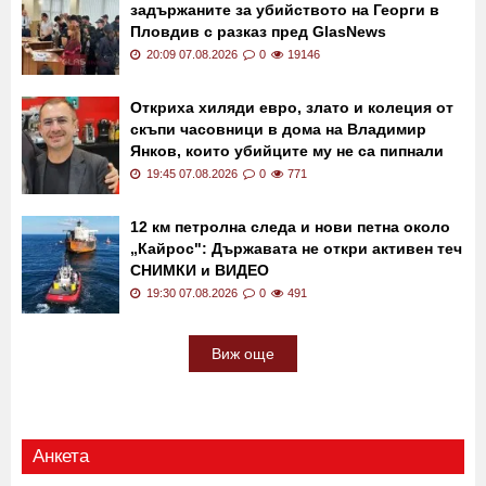
задържаните за убийството на Георги в
Пловдив с разказ пред GlasNews
20:09 07.08.2026
0
19146
Откриха хиляди евро, злато и колеция от
скъпи часовници в дома на Владимир
Янков, които убийците му не са пипнали
19:45 07.08.2026
0
771
12 км петролна следа и нови петна около
„Кайрос": Държавата не откри активен теч
СНИМКИ и ВИДЕО
19:30 07.08.2026
0
491
Виж още
Анкета