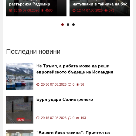
разтърсиха Радомир
натъпкани в тайника на бус
15:35 07.08.2026
4586
12:44 07.08.2026
673
Последни новини
Не Тръмп, а рибата може да реши
европейското бъдеще на Исландия
20:30 07.08.2026
0
36
Буря удари Силистренско
20:15 07.08.2026
0
193
"Винаги бяха такива": Приятел на