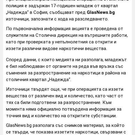
полиция е задържан 17-годишен младеж от квартал
„Надежда“ в София, съобщават пред
GlasNews.bg
източници, запознати с хода на разследването.
По първоначална информация акцията е проведена от
служители на Столична дирекция на вътрешните работи,
като при проверката у непълнолетния са открити и
иззети различни видове наркотични вещества.
Според данни, с които медията ни разполага, младежът
е бил наблюдаван от органите на реда във връзка със
съмнения за разпространение на наркотици в района на
столичния квартал „Надежда“.
Източници твърдят още, че при операцията са иззети
вещества от различен вид и количество, като част от
тях са били подготвени за разпространение. Към
момента няма официално потвърдена информация за
точния вид и количество на откритите субстанции.
GlasNews.bg разполага със снимков материал, за който
се твърди, че показва иззетите наркотици, свързвани с