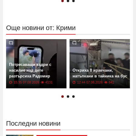
Още новини от: Крими
Потресаващи кадри с
насилие над дете
Откриха 8 иракчани,
разтърсиха Радомир
натъпкани в тайника на бус
15:35 07.08.2026
4131
12:44 07.08.2026
641
Последни новини