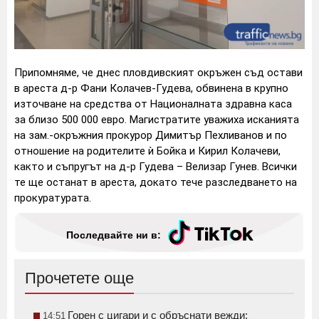
Припомняме, че днес пловдивският окръжен съд остави
в ареста д-р Фани Колачев-Гудева, обвинена в крупно
източване на средства от Националната здравна каса
за близо 500 000 евро. Магистратите уважиха исканията
на зам.-окръжния прокурор Димитър Пехливанов и по
отношение на родителите ѝ Бойка и Кирил Колачеви,
както и съпругът на д-р Гудева – Велизар Гунев. Всички
те ще останат в ареста, докато тече разследването на
прокуратурата.
Последвайте ни в:
Прочетете още
Горен с цигари и с обръснати вежди:
14:51