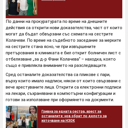
По данни на прокуратурата по време на днешните
действия са открити нови доказателства, част от които
могат да бъдат обвързани със схемата на сестрите
Колачеви. По време на съдебното заседание за мерките
на сестрите стана ясно, че при извършените
претърсвания в клиниката е бил открит болничен лист с
отбелязване „за д-р Фани Колачева“ – находка, която
също е привлякла вниманието на разследващите.
Сред останалите доказателства са пликове с пари,
върху които имало надписи, някои от които свързвани с
вече арестуваните лица. Открити са електронни подписи
на лекари, съхранявани в компютърни конфигурации и
готови за използване при оформянето на документи.
Гривна за едната сестра, арест за
останалите: нов обрат по делото за
източване на НЗОК