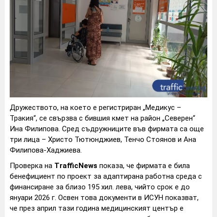
Дружеството, на което е регистриран „Медикус –
Тракия“, се свързва с бившия кмет на район „Северен“
Ина Филипова. Сред съдружниците във фирмата са още
три лица – Христо Тютюнджиев, Тенчо Стоянов и Ана
Филипова-Хаджиева.
Проверка на
TrafficNews
показа, че фирмата е била
бенефициент по проект за адаптирана работна среда с
финансиране за близо 195 хил. лева, чийто срок е до
януари 2026 г. Освен това документи в ИСУН показват,
че през април тази година медицинският център е