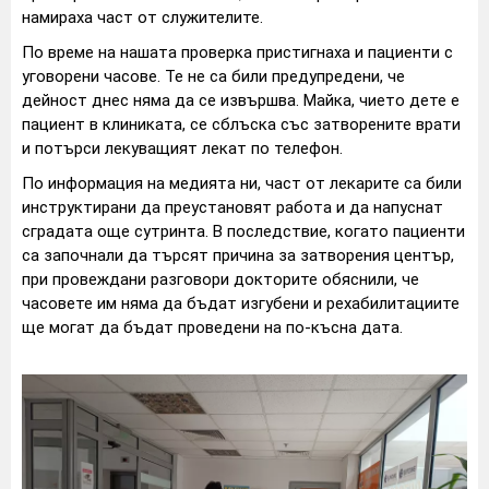
намираха част от служителите.
По време на нашата проверка пристигнаха и пациенти с
уговорени часове. Те не са били предупредени, че
дейност днес няма да се извършва. Майка, чието дете е
пациент в клиниката, се сблъска със затворените врати
и потърси лекуващият лекат по телефон.
По информация на медията ни, част от лекарите са били
инструктирани да преустановят работа и да напуснат
сградата още сутринта. В последствие, когато пациенти
са започнали да търсят причина за затворения център,
при провеждани разговори докторите обяснили, че
часовете им няма да бъдат изгубени и рехабилитациите
ще могат да бъдат проведени на по-късна дата.