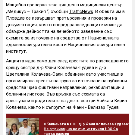
Мащабна проверка тече цял ден в медицински център
„Медикус – Тракия “, съобщи
TrafficNews
. В обекта им в
Пловдив се извършват претърсвания и проверки на
документация, която според разследващите може да
обвърже дейността на лечебното заведение със
схемата за източване на средства от Националната
здравноосигурителна каса и Националния осигурителен
институт.
Акцията идва само ден след арестите по разследването
срещу сестри д-р Фани Колачева-Гудева и д-р
Цветалина Колачева-Сали, обвинени като участници в
организирана престъпна група за източване на публични
средства чрез фиктивни направления, рехабилитации и
болнични листове. Във връзка със схемата са
арестувани и родителите на двете сестри Бойка и Кирил
Колачеви, както и съпругът на Фани - Велизар Гудев.
Обвинената в ОПГ д-р Фани Колачева-Гудева:
Не отричам, но не съм източила НЗОК в
такъв размер