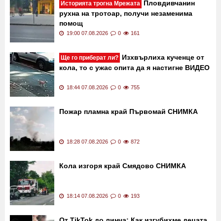
Пловдивчанин
Историята трогна Мрежата
рухна на тротоар, получи незаменима
помощ
19:00 07.08.2026
0
161
Изхвърлиха кученце от
Ще го приберат ли?
кола, то с ужас опита да я настигне ВИДЕО
18:44 07.08.2026
0
755
Пожар пламна край Първомай СНИМКА
18:28 07.08.2026
0
872
Кола изгоря край Смядово СНИМКА
18:14 07.08.2026
0
193
От TikTok до линча: Как изгубихме децата