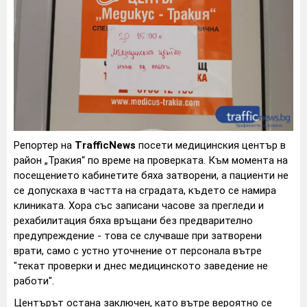
Репортер на
TrafficNews
посети медицинския център в
район „Тракия“ по време на проверката. Към момента на
посещението кабинетите бяха затворени, а пациенти не
се допускаха в частта на сградата, където се намира
клиниката. Хора със записани часове за прегледи и
рехабилитация бяха връщани без предварително
предупреждение - това се случваше при затворени
врати, само с устно уточнение от персонала вътре
"текат проверки и днес медицинското заведение не
работи".
Центърът остана заключен, като вътре вероятно се