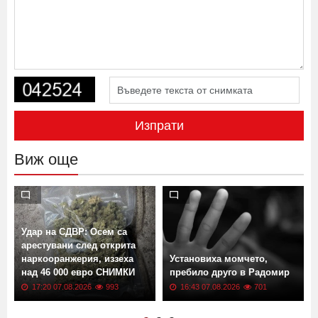
Изпрати
Виж още
Удар на СДВР: Осем са
арестувани след открита
наркооранжерия, иззеха
Установиха момчето,
над 46 000 евро СНИМКИ
пребило друго в Радомир
17:20 07.08.2026
993
16:43 07.08.2026
701