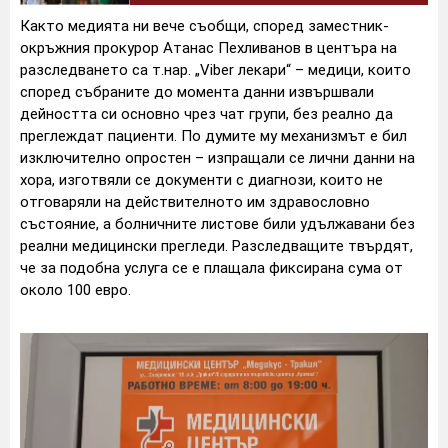
Както медията ни вече съобщи, според заместник-
окръжния прокурор Атанас Пехливанов в центъра на
разследването са т.нар. „Viber лекари“ – медици, които
според събраните до момента данни извършвали
дейността си основно чрез чат групи, без реално да
преглеждат пациенти. По думите му механизмът е бил
изключително опростен – изпращали се лични данни на
хора, изготвяли се документи с диагнози, които не
отговаряли на действителното им здравословно
състояние, а болничните листове били удължавани без
реални медицински прегледи. Разследващите твърдят,
че за подобна услуга се е плащала фиксирана сума от
около 100 евро.