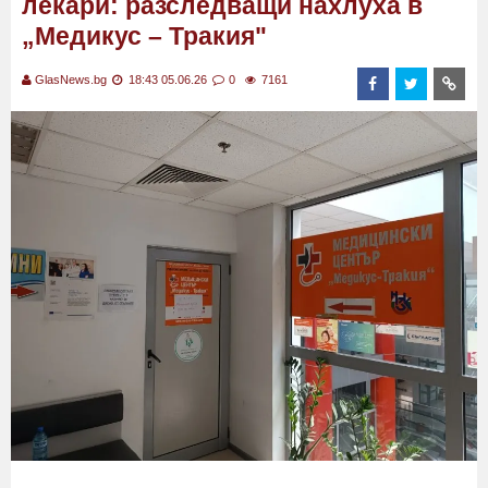
лекари: разследващи нахлуха в
„Медикус – Тракия"
GlasNews.bg
18:43 05.06.26
0
7161