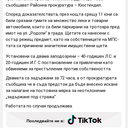
съобщават Районна прокуратура – Кюстендил.
Според доказателствата, през нощта срещу 11 юни са
били срязани гумите на множество леки и товарни
автомобили, които са били паркирани на тротоара пред
имот на ул. „Родопи“ в града. Щетите са нанесени с
остър режещ предмет, като на собствениците на МПС-
тата са причинени значителни имуществени щети.
Установени са двама заподозрени – 40-годишен Л.С. и
20-годишен И.Г. С постановление са привлечени като
обвиняеми за престъпление против собствеността.
Двамата са задържани за 72 часа, а от прокуратурата
съобщиха че в съда предстои да бъде внесено искане
за налагане на постоянна мярка за неотклонение
„задържане под стража“.
Работата по случая продължава.
Последвайте ни в: