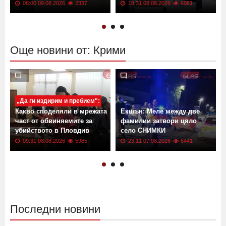
л
изложиха се страшно
18-годишен уби спящия си
ВИДЕО
чичо с кол
08:00 09.08.2026
2337
18:31 08.08.2026
6061
Още новини от: Крими
„Да ги издирим и пребием":
Какво споделяли в мрежата
Екшън: Меле между две
част от обвиняемите за
фамилии затвори цяло
убийството в Пловдив
село СНИМКИ
09:31 08.08.2026
5985
23:11 07.08.2026
6441