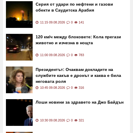
Последни новини
Серия от удари по нефтени и газови
обекти в Саудитска Арабия
11:15 09.08.2026
0
141
120 км/ч между блоковете: Кола прегази
животно и изчезна в нощта
11:00 09.08.2026
0
783
Президентът: Очаквам докладите на
службите какъв е дронът и каква е била
неговата роля
10:45 09.08.2026
0
316
Лоши новини за здравето на Джо Байдън