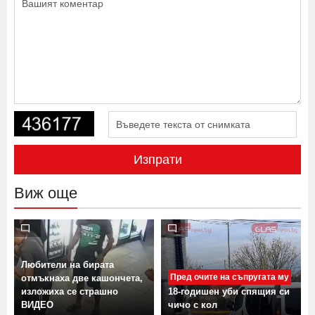
Изпрати
Виж още
Любители на бирата
Пред очите на съпругата му
отмъкнаха две кашончета,