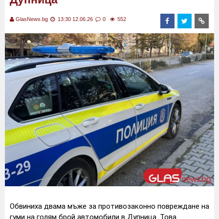
GlasNews.bg
13:30 12.06.26
0
552
Обвиниха двама мъже за противозаконно повреждане на
гуми на голям брой автомобили в Дупница. Това