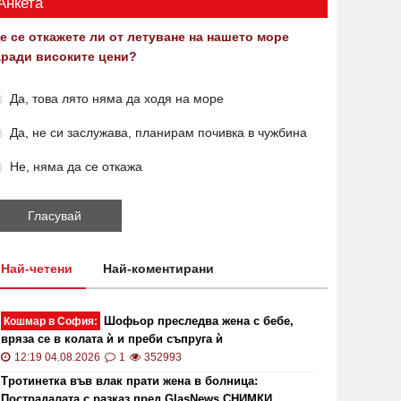
Анкета
е се откажете ли от летуване на нашето море
аради високите цени?
Да, това лято няма да ходя на море
Да, не си заслужава, планирам почивка в чужбина
Не, няма да се откажа
Най-четени
Най-коментирани
Шофьор преследва жена с бебе,
Кошмар в София:
вряза се в колата ѝ и преби съпруга ѝ
12:19 04.08.2026
1
352993
Тротинетка във влак прати жена в болница:
Пострадалата с разказ пред GlasNews СНИМКИ