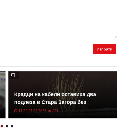
Изпрати
Крадци на кабели оставиха два
Х
подлеза в Стара Загора без
к
осветление
11:32 07.08.2026
281