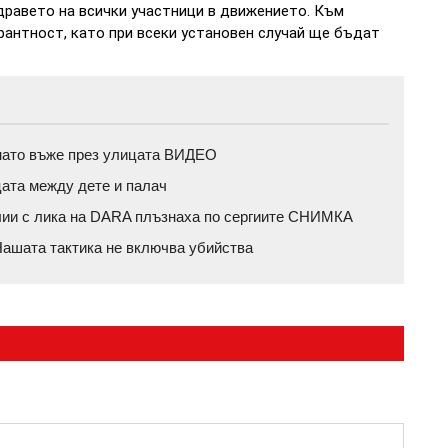
здравето на всички участници в движението. Към
рантност, като при всеки установен случай ще бъдат
пънато въже през улицата ВИДЕО
цата между дете и палач
влии с лика на DARA плъзнаха по сергиите СНИМКА
ашата тактика не включва убийства