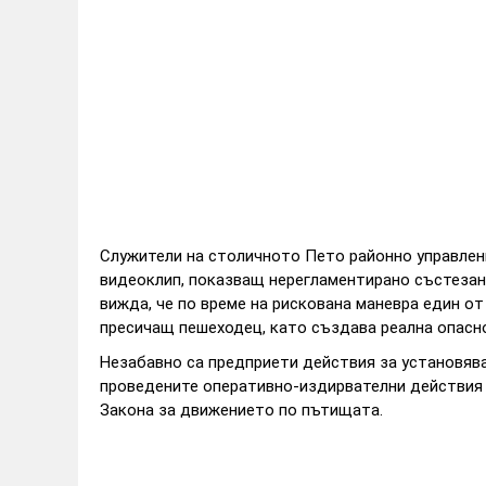
Служители на столичното Пето районно управлени
видеоклип, показващ нерегламентирано състезан
вижда, че по време на рискована маневра един о
пресичащ пешеходец, като създава реална опасн
Незабавно са предприети действия за установява
проведените оперативно-издирвателни действия 
Закона за движението по пътищата.