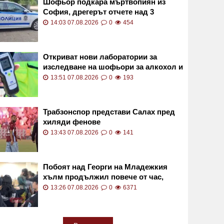
Шофьор подкара мъртвопиян из
София, дрегерът отчете над 3
промила
14:03 07.08.2026
0
454
Откриват нови лаборатории за
изследване на шофьори за алкохол и
наркотици
13:51 07.08.2026
0
193
Трабзонспор представи Салах пред
хиляди фенове
13:43 07.08.2026
0
141
Побоят над Георги на Младежкия
хълм продължил повече от час,
съдът още решава за ареста на
13:26 07.08.2026
0
6371
петимата непълнолетни