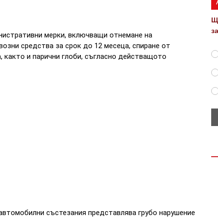
Щ
з
нистративни мерки, включващи отнемане на
возни средства за срок до 12 месеца, спиране от
, както и парични глоби, съгласно действащото
 автомобилни състезания представлява грубо нарушение