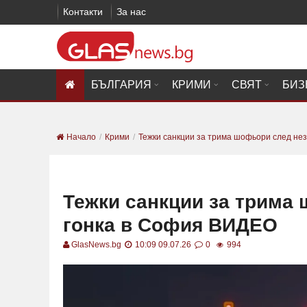
Контакти
За нас
БЪЛГАРИЯ
КРИМИ
СВЯТ
БИЗ
Начало
Крими
Тежки санкции за трима шофьори след неза
Тежки санкции за трима
гонка в София ВИДЕО
GlasNews.bg
10:09 09.07.26
0
994