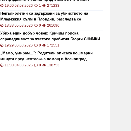
19:00 03.08.2026
1
271233
Непълнолетни са задържани за убийството на
Младежкия хълм в Пловдив, разследва се
хомофобски мотив
18:38 05.08.2026
0
261696
Убиха един добър човек: Кричим поиска
справедливост за жестоко пребития Георги СНИМКИ
и ВИДЕО
19:29 06.08.2026
0
172551
„Мамо, умирам...": Родители описаха кошмарни
минути пред неотложна помощ в Асеновград
11:00 04.08.2026
0
138753