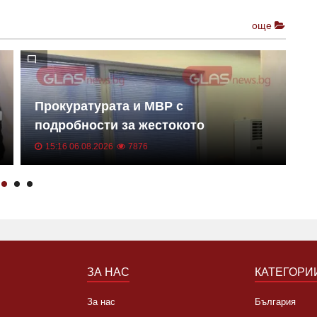
още
Прокуратурата и МВР с
П
подробности за жестокото
п
убийство в Пловдив ВИДЕО
15:16 06.08.2026
7876
ЗА НАС
КАТЕГОРИ
За нас
България