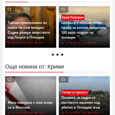
Виж още
Край Поморие
Такова принизяване на
Шофьор с положителна
човек не съм виждал:
проба за кокаин предложи
Съдия разкри зверствата
100 евро подкуп на
над Георги в Пловдив
полицаи
09:23 10.08.2026
421
16:30 09.08.2026
491
Още новини от: Крими
Готви се протест