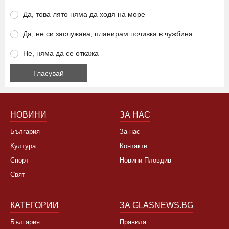
Анкета
Ще се откажете ли от летуване на нашето море заради
високите цени?
Да, това лято няма да ходя на море
Да, не си заслужава, планирам почивка в чужбина
Не, няма да се откажа
НОВИНИ
ЗА НАС
България
За нас
Култура
Контакти
Спорт
Новини Пловдив
Свят