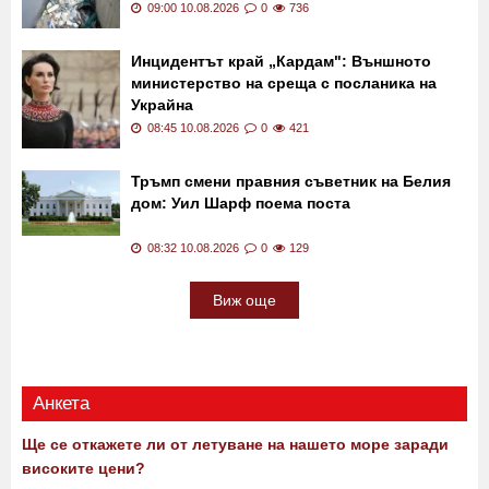
Мъж твърди, че съседи
Габрово
изхвърляли боклука си в чужда тераса
при отсъствието на собствениците
09:00 10.08.2026
0
736
Инцидентът край „Кардам": Външното
министерство на среща с посланика на
Украйна
08:45 10.08.2026
0
421
Тръмп смени правния съветник на Белия
дом: Уил Шарф поема поста
08:32 10.08.2026
0
129
Виж още