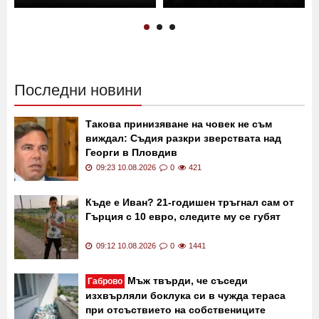
Появиха се кадри от
Жена намушка с нож мъжа
жестокото насилие над
си в Монтана
убития в Пловдив мъж
14:30 09.08.2026
1569
14:15 09.08.2026
53971
Последни новини
Такова принизяване на човек не съм
виждал: Съдия разкри зверствата над
Георги в Пловдив
09:23 10.08.2026
0
421
Къде е Иван? 21-годишен тръгнал сам от
Гърция с 10 евро, следите му се губят
09:12 10.08.2026
0
1441