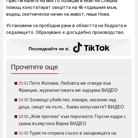
Пристигналите на място полицаи и екип на Спешна
помощ констатират смъртта на 46-годишния мъж,
водещ скитнически начин на живот, пише Нова.
Установени са прободни рани в областта на бедрата и
седалището. Образувано е досъдебно производство.
Последвайте ни в:
Прочетете още
Петя Желева: Любовта ме отведе във
20:01
Франция, журналистиката ме задържа ВИДЕО
Зловещо убийство, пожари, насилие над
19:00
деца, смърт на пътя... Какво изпуснахте? ВИДЕО
„Жив протеин" към поръчката: Гнусни кадри с
18:00
храна възмутиха Варна ВИДЕО
Туристи откриха съсел в захарницата на
16:00