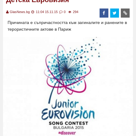
GlasNews.bg
11:04 15.11.15
0
294
Причината е съпричастността към загиналите и ранените в
терористичните актове в Париж