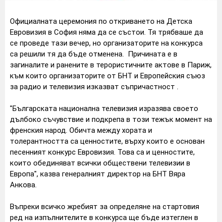
Официалната церемония по откриването на Детска
Евровизия в София няма да се състои. Тя трябваше да
се проведе тази вечер, но организаторите на конкурса
са решили тя да бъде отменена.
Причината е в
загиналите и ранените в терористичните актове в Париж,
към които организаторите от БНТ и Европейския съюз
за радио и телевизия изказват съпричастност .
"Българската национална телевизия изразява своето
дълбоко съчувствие и подкрепа в този тежък момент на
френския народ. Обичта между хората и
толерантността са ценностите, върху които е основан
песенният конкурс Евровизия. Това са и ценностите,
които обединяват всички обществени телевизии в
Европа", казва генералният директор на БНТ Вяра
Анкова.
Въпреки всичко жребият за определяне на стартовия
ред на изпълнителите в конкурса ще бъде изтеглен в