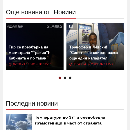
Още новини от: Новини
Тир се преобърна на
Трансфер в Левски!
магистрала "Тракия"!
"Сините" не спират, взеха
Кабината е по таван!
още един нападател
02:30 21.11.2019
12231
13:40 24.07.2019
11153
Последни новини
Температури до 37° и следобедни
гръмотевици в част от страната