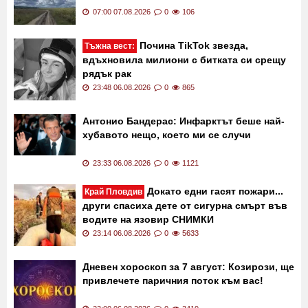
07:00 07.08.2026
0
106
Почина TikTok звезда,
Тъжна вест:
вдъхновила милиони с битката си срещу
рядък рак
23:48 06.08.2026
0
865
Антонио Бандерас: Инфарктът беше най-
хубавото нещо, което ми се случи
23:33 06.08.2026
0
1121
Докато едни гасят пожари...
Край Пловдив
други спасиха дете от сигурна смърт във
водите на язовир СНИМКИ
23:14 06.08.2026
0
5633
Дневен хороскоп за 7 август: Козирози, ще
привлечете паричния поток към вас!