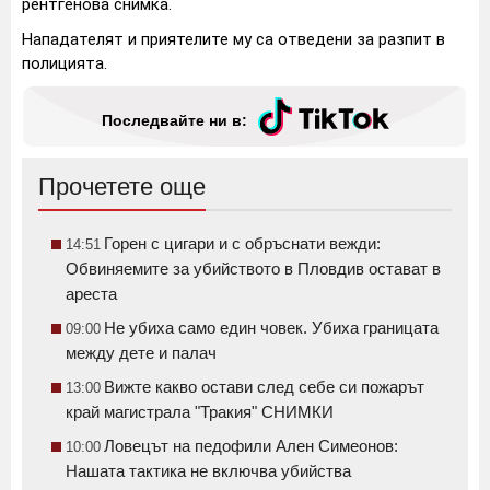
рентгенова снимка.
Нападателят и приятелите му са отведени за разпит в
полицията.
Последвайте ни в:
Прочетете още
Горен с цигари и с обръснати вежди:
14:51
Обвиняемите за убийството в Пловдив остават в
ареста
Не убиха само един човек. Убиха границата
09:00
между дете и палач
Вижте какво остави след себе си пожарът
13:00
край магистрала "Тракия" СНИМКИ
Ловецът на педофили Ален Симеонов:
10:00
Нашата тактика не включва убийства