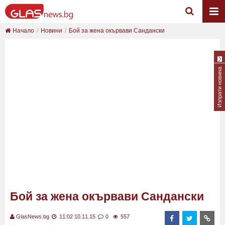
Начало
Новини
Бой за жена окървави Сандански
Изпрати новина
Бой за жена окървави Сандански
GlasNews.bg
11:02 10.11.15
0
557