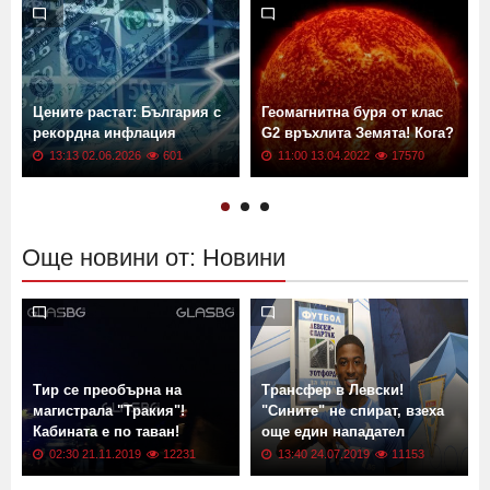
Виж още
Цените растат: България с
Геомагнитна буря от клас
рекордна инфлация
G2 връхлита Земята! Кога?
13:13 02.06.2026
601
11:00 13.04.2022
17570
Още новини от: Новини
Тир се преобърна на
Трансфер в Левски!