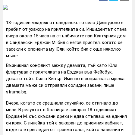
18-годишен младеж от санданското село Джигурово е
пребит от ухажор на приятелката си. Инцидентът стана
вчера около 15 часа на стълбичките при Културния дом
в Сандански. Ерджан М. бил с негов приятел, когато се
засекли с опонента му Юли, който бил с още няколко
мъже.
Възникнал конфликт между двамата, тъй като Юли
флиртувал с приятелката на Ерджан във Фейсбук,
докато той е бил в Кипър. Именно в социалната мрежа
двамата мъже си отправяли солидни закани, пише
struma.bg.
Вчера, когато се срещнали случайно, се стигнало до
меле. В резултат в болница е закаран 18-годишният
Ерджан М. със скъсани дрехи и едва стъпващ на единия
си крак. С линейка той е закаран до приемния кабинет,
където е прегледан от травматолог, който назначил и