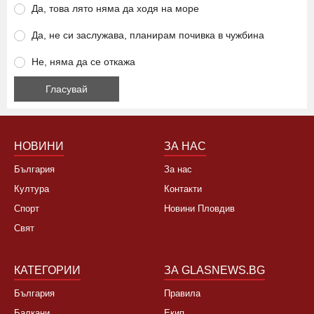
Ще се откажете ли от летуване на нашето море заради
високите цени?
Да, това лято няма да ходя на море
Да, не си заслужава, планирам почивка в чужбина
Не, няма да се откажа
НОВИНИ
ЗА НАС
България
За нас
Култура
Контакти
Спорт
Новини Пловдив
Свят