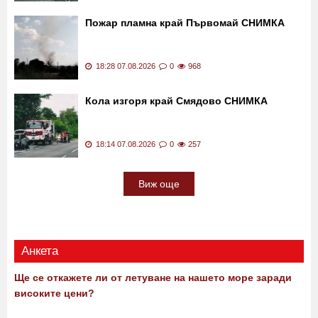
Изхвърлиха кученце от
Ще го приберат ли?
кола, то с ужас опита да я настигне ВИДЕО
18:44 07.08.2026
0
1000
Пожар пламна край Първомай СНИМКА
18:28 07.08.2026
0
968
Кола изгоря край Смядово СНИМКА
18:14 07.08.2026
0
257
Виж още
Анкета