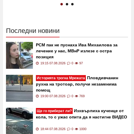
магистрала "Тракия"!
"Сините" не спират, взеха
Кабината е по таван!
още един нападател
02:30 21.11.2019
12231
13:40 24.07.2019
11153
Последни новини
РСМ пак не пуснаха Ива Михаилова за
лечение у нас, МВнР излезе с остра
позиция
19:15 07.08.2026
0
97
Пловдивчанин
Историята трогна Мрежата
рухна на тротоар, получи незаменима
помощ
19:00 07.08.2026
0
769