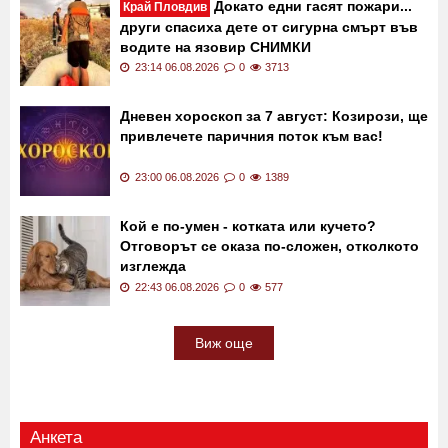
хубавото нещо, което ми се случи
23:33 06.08.2026
0
1016
Докато едни гасят пожари...
Край Пловдив
други спасиха дете от сигурна смърт във
водите на язовир СНИМКИ
23:14 06.08.2026
0
3713
Дневен хороскоп за 7 август: Козирози, ще
привлечете паричния поток към вас!
23:00 06.08.2026
0
1389
Кой е по-умен - котката или кучето?
Отговорът се оказа по-сложен, отколкото
изглежда
22:43 06.08.2026
0
577
Виж още