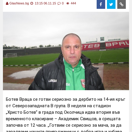
GlasNews.bg
13:15 06.11.15
0
444
Ботев Враца се готви сериозно за дербито на 14-ия кръг
от Северозападната В група. В неделя на стадион
„Христо Ботев” в града под Околчица идва втория във
временното класиране – Академик Свищов, а срещата
започва от 12 часа.
„Готвим се сериозно за мача, за да
зарадваме нашите привърженици с добра игра и хубава