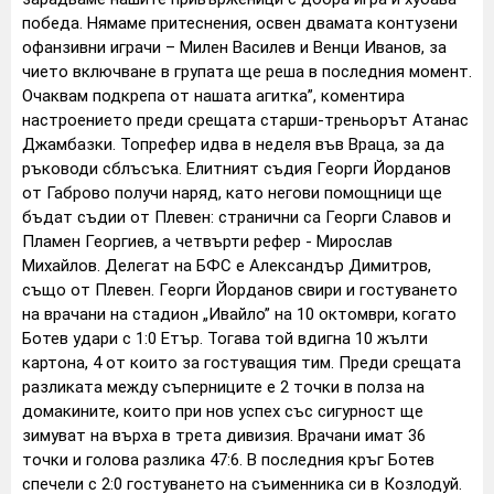
победа. Нямаме притеснения, освен двамата контузени
офанзивни играчи – Милен Василев и Венци Иванов, за
чието включване в групата ще реша в последния момент.
Очаквам подкрепа от нашата агитка”, коментира
настроението преди срещата старши-треньорът Атанас
Джамбазки.
Топрефер идва в неделя във Враца, за да
ръководи сблъсъка. Елитният съдия Георги Йорданов
от Габрово получи наряд, като негови помощници ще
бъдат съдии от Плевен: странични са Георги Славов и
Пламен Георгиев, а четвърти рефер - Мирослав
Михайлов. Делегат на БФС е Александър Димитров,
също от Плевен.
Георги Йорданов свири и гостуването
на врачани на стадион „Ивайло” на 10 октомври, когато
Ботев удари с 1:0 Етър. Тогава той вдигна 10 жълти
картона, 4 от които за гостуващия тим.
Преди срещата
разликата между съперниците е 2 точки в полза на
домакините, които при нов успех със сигурност ще
зимуват на върха в трета дивизия. Врачани имат 36
точки и голова разлика 47:6. В последния кръг Ботев
спечели с 2:0 гостуването на съименника си в Козлодуй.