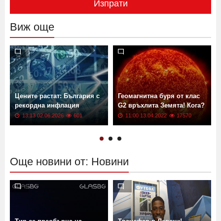
Изпрати
Виж още
Цените растат: България с
Геомагнитна буря от клас
рекордна инфлация
G2 връхлита Земята! Кога?
13:13 02.06.2026
601
11:00 13.04.2022
17570
Още новини от: Новини