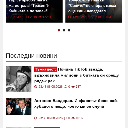
Тир се преобърна на
Трансфер в Левски!
магистрала "Тракия"!
"Сините" не спират, взеха
Кабината е по таван!
още един нападател
02:30 21.11.2019
12231
13:40 24.07.2019
11153
Последни новини
Почина TikTok звезда,
Тъжна вест:
вдъхновила милиони с битката си срещу
рядък рак
23:48 06.08.2026
0
737
Антонио Бандерас: Инфарктът беше най-