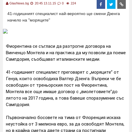
GlasNews.bg
20:45 13.11.15
0
224
41-годишният специалист най-вероятно ще смени Дзенга
начело на "моряците"
Фиорентина се съгласи да разтрогне договора на
Винченцо Монтела и на практика да му позволи да поеме
Сампдория, съобщават италианските медии.
41-годишният специалист преговарят с „моряците” от
Генуа, които освободиха Валтер Дзенга. Въпреки че бе
освободен от треньорския пост на Фиорентина,
Монтела все още имаше договор с „виолетовиете”до
лятото на 2017 година, а това бавеше споразумение със
Сампдория.
Първоначално босовете на тима от Флоренция искаха
неустойка от 3 милиона евро, за да освободят Монтела,
но в крайна сметка двете страни са постигнали