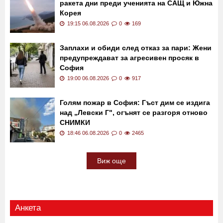
19:29 06.08.2026
0
3116
Северна Корея изстреля балистична
ракета дни преди ученията на САЩ и Южна
Корея
19:15 06.08.2026
0
169
Заплахи и обиди след отказ за пари: Жени
предупреждават за агресивен просяк в
София
19:00 06.08.2026
0
917
Голям пожар в София: Гъст дим се издига
над „Левски Г", огънят се разгоря отново
СНИМКИ
18:46 06.08.2026
0
2465
Виж още