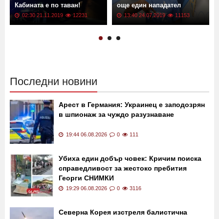
Тир се преобърна на
Трансфер в Левски!
магистрала "Тракия"!
"Сините" не спират, взеха
Кабината е по таван!
още един нападател
02:30 21.11.2019
12231
13:40 24.07.2019
11153
Последни новини
Арест в Германия: Украинец е заподозрян
в шпионаж за чуждо разузнаване
19:44 06.08.2026
0
111
Убиха един добър човек: Кричим поиска
справедливост за жестоко пребития
Георги СНИМКИ