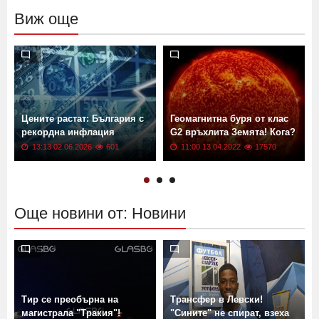
Изпрати
Виж още
Цените растат: България с
Геомагнитна буря от клас
рекордна инфлация
G2 връхлита Земята! Кога?
13:13 02.06.2026
601
11:00 13.04.2022
17570
Още новини от: Новини