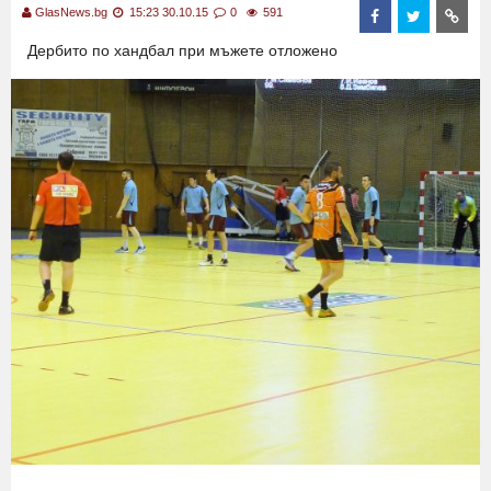
GlasNews.bg
15:23 30.10.15
0
591
Дербито по хандбал при мъжете отложено