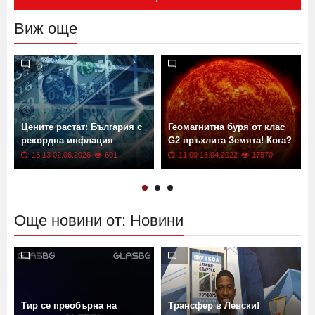
Изпрати
Виж още
Цените растат: България с
Геомагнитна буря от клас
рекордна инфлация
G2 връхлита Земята! Кога?
13:13 02.06.2026
601
11:00 13.04.2022
17570
Още новини от: Новини