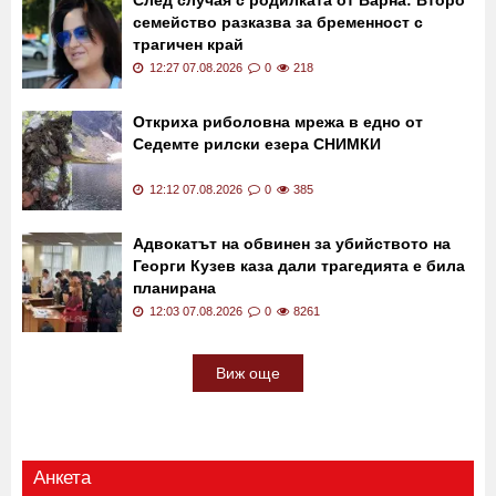
12:35 07.08.2026
0
211
След случая с родилката от Варна: Второ
семейство разказва за бременност с
трагичен край
12:27 07.08.2026
0
218
Откриха риболовна мрежа в едно от
Седемте рилски езера СНИМКИ
12:12 07.08.2026
0
385
Адвокатът на обвинен за убийството на
Георги Кузев каза дали трагедията е била
планирана
12:03 07.08.2026
0
8261
Виж още