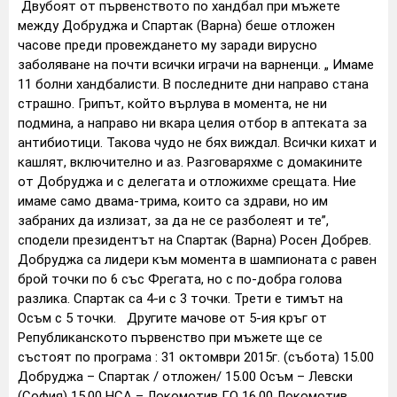
Двубоят от първенството по хандбал при мъжете
между Добруджа и Спартак (Варна) беше отложен
часове преди провеждането му заради вирусно
заболяване на почти всички играчи на варненци. „ Имаме
11 болни хандбалисти. В последните дни направо стана
страшно. Грипът, който върлува в момента, не ни
подмина, а направо ни вкара целия отбор в аптеката за
антибиотици. Такова чудо не бях виждал. Всички кихат и
кашлят, включително и аз. Разговаряхме с домакините
от Добруджа и с делегата и отложихме срещата. Ние
имаме само двама-трима, които са здрави, но им
забраних да излизат, за да не се разболеят и те”,
сподели президентът на Спартак (Варна) Росен Добрев.
Добруджа са лидери към момента в шампионата с равен
брой точки по 6 със Фрегата, но с по-добра голова
разлика. Спартак са 4-и с 3 точки. Трети е тимът на
Осъм с 5 точки. Другите мачове от 5-ия кръг от
Републиканското първенство при мъжете ще се
състоят по програма : 31 октомври 2015г. (събота) 15.00
Добруджа – Спартак / отложен/ 15.00 Осъм – Левски
(София) 15.00 НСА – Локомотив ГО 16.00 Локомотив