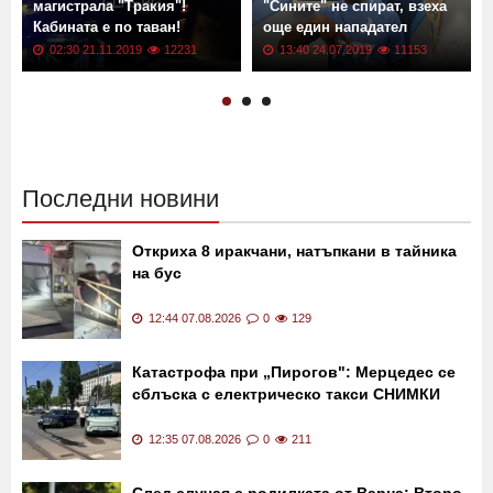
Тир се преобърна на
Трансфер в Левски!
магистрала "Тракия"!
"Сините" не спират, взеха
Кабината е по таван!
още един нападател
02:30 21.11.2019
12231
13:40 24.07.2019
11153
Последни новини
Откриха 8 иракчани, натъпкани в тайника
на бус
12:44 07.08.2026
0
129
Катастрофа при „Пирогов": Мерцедес се
сблъска с електрическо такси СНИМКИ