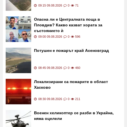
09:15 09.08.2026
0
71
Опасна ли е Централната поща в
Пловдив? Какво казват хората за
състоянието ѝ
09:00 09.08.2026
0
596
Потушен е пожарът край Асеновград
08:45 09.08.2026
0
460
Локализирани са пожарите в област
Хасково
08:30 09.08.2026
0
211
Военен хеликоптер се разби в Украйна,
няма оцелели