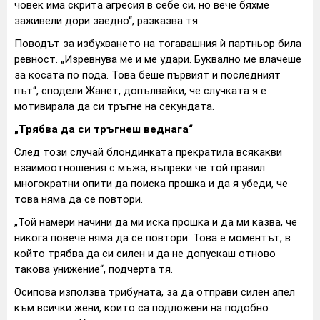
човек има скрита агресия в себе си, но вече бяхме
заживели дори заедно“, разказва тя.
Поводът за избухването на тогавашния ѝ партньор била
ревност. „Изревнува ме и ме удари. Буквално ме влачеше
за косата по пода. Това беше първият и последният
път“, сподели Жанет, допълвайки, че случката я е
мотивирала да си тръгне на секундата.
„Трябва да си тръгнеш веднага“
След този случай блондинката прекратила всякакви
взаимоотношения с мъжа, въпреки че той правил
многократни опити да поиска прошка и да я убеди, че
това няма да се повтори.
„Той намери начини да ми иска прошка и да ми казва, че
никога повече няма да се повтори. Това е моментът, в
който трябва да си силен и да не допускаш отново
такова унижение“, подчерта тя.
Осипова използва трибуната, за да отправи силен апел
към всички жени, които са подложени на подобно