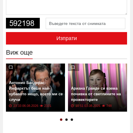
Изпрати
Виж още
Антонио Бандерас:
Инфарктът беше най-
Ариана Гранде си взема
хубавото нещо, което ми се
почивка от светлините на
случи
прожекторите
23:33 06.08.2026
2101
10:51 03.08.2026
748