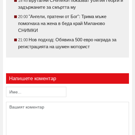
Брутални СНИМКИ показват убития Георги и
19:45
задържаните за смъртта му
"Ангели, пратени от Бог": Трима мъже
20:00
помогнаха на жена в беда край Миланово
СНИМКИ
Нов подход: Обявиха 500 евро награда за
21:00
регистрацията на шумен моторист
Напишете коментар