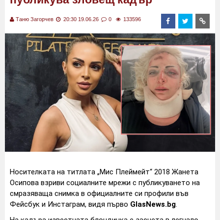
Таню Загорчев
20:30 19.06.26
0
133596
Носителката на титлата „Мис Плеймейт“ 2018 Жанета
Осипова взриви социалните мрежи с публикуването на
смразяваща снимка в официалните си профили във
Фейсбук и Инстаграм, видя първо
GlasNews.bg
.