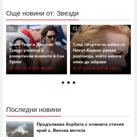
Още новини от: Звезди
Кейти Пери и Джъстин
След смъртта на майка си
Трюдо уловени в
Никол Кидман разкри
романтични моменти в Сен
разговора, който никога
Тропе
няма да забрави
23:33 02.08.2026
2451
23:18 02.08.2026
1025
Последни новини
Продължава борбата с огнената стихия
край с. Висока могила