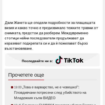
Дали Жанета ще сподели подробности за плащещата
визия и какво точно е предизвикало тежките травми от
снимката, предстои да разберем. Междувременно
стотици нейни последователи продължават да
изразяват подкрепата си и да ѝ пожелават бързо
възстановяване.
Последвайте ни в:
Прочетете още
„Това е варварство, не е човешко!":
19:00
Пловдивчани потресени след убийството на
Младежкия хълм ВИДЕО