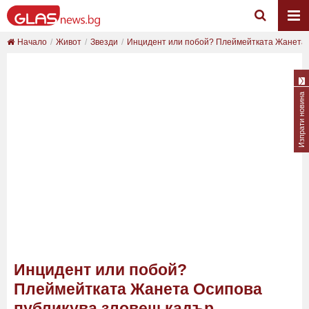
Начало
Живот
Звезди
Инцидент или побой? Плеймейтката Жанета О
Изпрати новина
Инцидент или побой?
Плеймейтката Жанета Осипова
публикува зловещ кадър