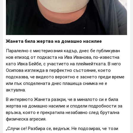
Жанета била жертва на домашно насилие
Паралелно с мистериозния кадър, днес бе публикуван
нов епизод от подкаста на Ива Иванова, по-известна
като Ивка Бейбе, с участието на плеймейтката. В него
Осипова изглежда в перфектно състояние, което
подсказва, че видеото вероятно е заснето преди време
или пък споделената днес плашеща снимка не е
актуална.
В интервюто Жанета разкри, че в миналото си е била
жертва на домашно насилие и сподели подробности за
връзка, която е прекратила незабавно след брутална
физическа агресия.
„Случи се! Разбира се, веднъж. Не подозирах, че този