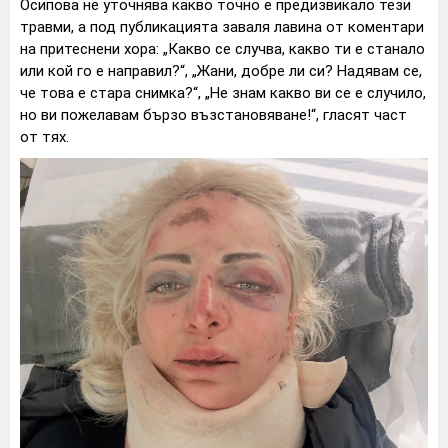
Осипова не уточнява какво точно е предизвикало тези
травми, а под публикацията заваля лавина от коментари
на притеснени хора: „Какво се случва, какво ти е станало
или кой го е направил?“, „Жани, добре ли си? Надявам се,
че това е стара снимка?“, „Не знам какво ви се е случило,
но ви пожелавам бързо възстановяване!“, гласят част
от тях.