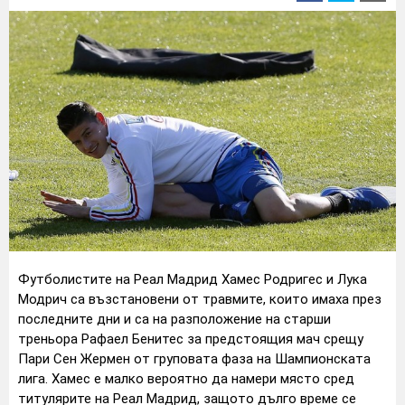
Футболистите на Реал Мадрид Хамес Родригес и Лука
Модрич са възстановени от травмите, които имаха през
последните дни и са на разположение на старши
треньора Рафаел Бенитес за предстоящия мач срещу
Пари Сен Жермен от груповата фаза на Шампионската
лига.
Хамес е малко вероятно да намери място сред
титулярите на Реал Мадрид, защото дълго време се