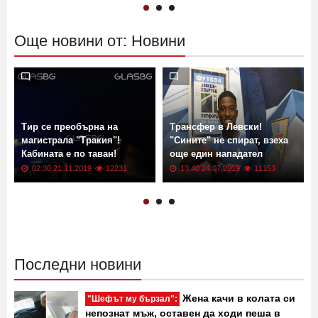
13:13 02.06.2026
601
11:00 13.04.2022
17570
Още новини от: Новини
Тир се преобърна на
Трансфер в Левски!
магистрала "Тракия"!
"Сините" не спират, взеха
Кабината е по таван!
още един нападател
02:30 21.11.2019
12231
13:40 24.07.2019
11153