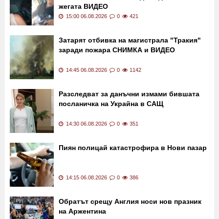
Последни новини
Жена качи в колата си
"Шефът му бързал":
непознат мъж, оставен да ходи пеша в
жегата ВИДЕО
15:00 06.08.2026
0
421
Затарят отбивка на магистрала "Тракия"
заради пожара СНИМКА и ВИДЕО
14:45 06.08.2026
0
1142
Разследват за данъчни измами бившата
посланичка на Украйна в САЩ
14:30 06.08.2026
0
351
Пиян полицай катастрофира в Нови пазар
14:15 06.08.2026
0
386