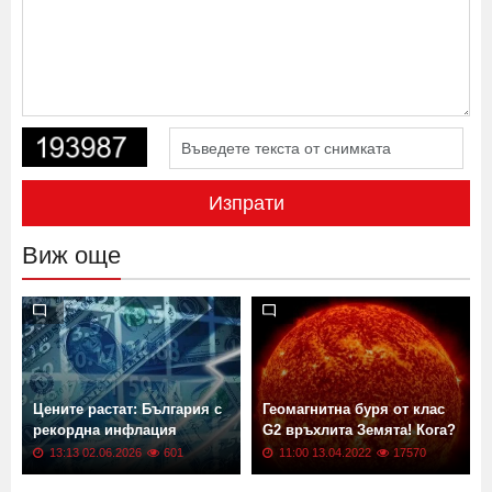
Изпрати
Виж още
Цените растат: България с
Геомагнитна буря от клас
рекордна инфлация
G2 връхлита Земята! Кога?