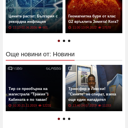
Цените растат: България с
Геомагнитна буря от клас
рекордна инфлация
G2 връхлита Земята! Кога?
13:13 02.06.2026
601
11:00 13.04.2022
17570
Още новини от: Новини
Тир се преобърна на
Трансфер в Левски!
магистрала "Тракия"!
"Сините" не спират, взеха
Кабината е по таван!
още един нападател