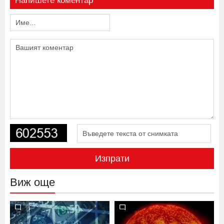
Напишете коментар
Изпрати
Виж още