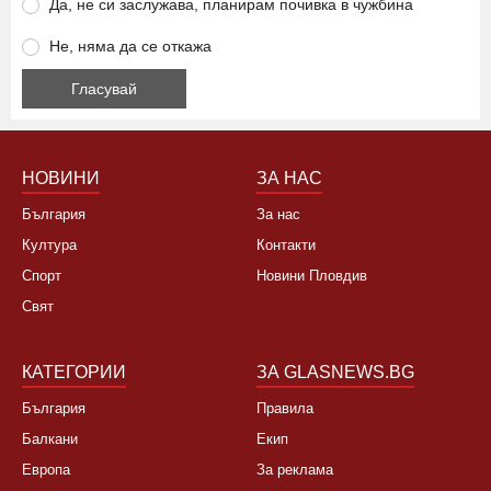
високите цени?
Да, това лято няма да ходя на море
Да, не си заслужава, планирам почивка в чужбина
Не, няма да се откажа
НОВИНИ
ЗА НАС
България
За нас
Култура
Контакти
Спорт
Новини Пловдив
Свят
КАТЕГОРИИ
ЗА GLASNEWS.BG