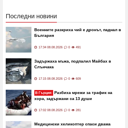
02:30 21.11.2019
12231
13:40 24.07.2019
11153
Последни новини
Военните разкриха чий е дронът, паднал в
България
17:34 08.08.2026
0
491
Задържаха мъжа, подпалил Майбах в
Слънчака
17:15 08.08.2026
0
609
Разбиха мрежи за трафик на
В Гърция:
хора, задържани са 13 души