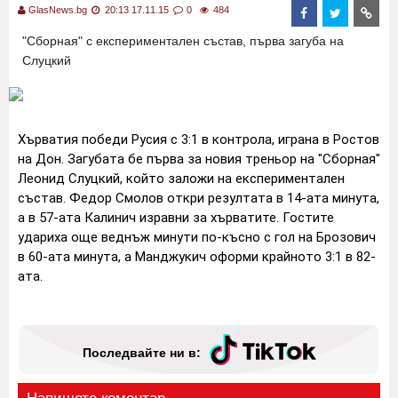
GlasNews.bg
20:13 17.11.15
0
484
"Сборная" с експериментален състав, първа загуба на
Слуцкий
Хърватия победи Русия с 3:1 в контрола, играна в Ростов
на Дон. Загубата бе първа за новия треньор на "Сборная"
Леонид Слуцкий, който заложи на експериментален
състав. Федор Смолов откри резултата в 14-ата минута,
а в 57-ата Калинич изравни за хърватите. Гостите
удариха още веднъж минути по-късно с гол на Брозович
в 60-ата минута, а Манджукич оформи крайното 3:1 в 82-
ата.
Последвайте ни в: