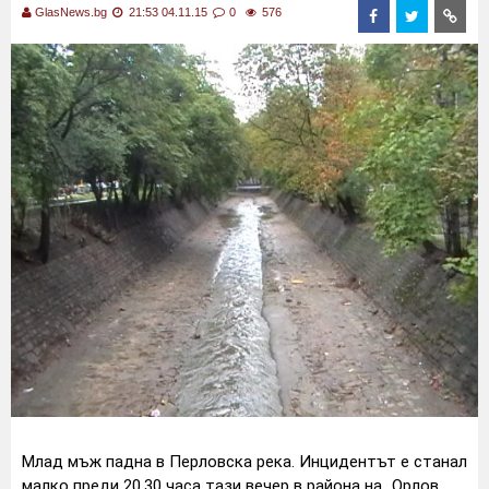
GlasNews.bg
21:53 04.11.15
0
576
Млад мъж падна в Перловска река. Инцидентът е станал
малко преди 20.30 часа тази вечер в района на „Орлов