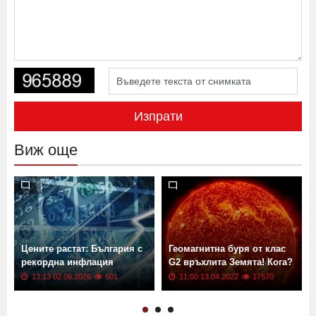
Изпрати
Виж още
Цените растат: България с
Геомагнитна буря от клас
рекордна инфлация
G2 връхлита Земята! Кога?
13:13 02.06.2026
601
11:00 13.04.2022
17570