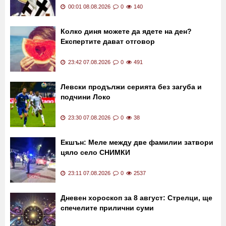
Поздравете днес хората с тези имена
00:01 08.08.2026
0
140
Колко диня можете да ядете на ден?
Експертите дават отговор
23:42 07.08.2026
0
491
Левски продължи серията без загуба и
подчини Локо
23:30 07.08.2026
0
38
Екшън: Меле между две фамилии затвори
цяло село СНИМКИ
23:11 07.08.2026
0
2537