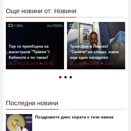
Още новини от: Новини
Тир се преобърна на
Трансфер в Левски!
магистрала "Тракия"!
"Сините" не спират, взеха
Кабината е по таван!
още един нападател
02:30 21.11.2019
12231
13:40 24.07.2019
11153
Последни новини