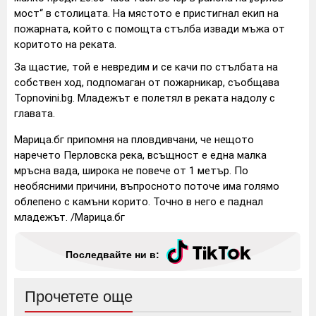
мост“ в столицата.
На мястото е пристигнал екип на
пожарната, който с помощта стълба извади мъжа от
коритото на реката.
За щастие, той е невредим и се качи по стълбата на
собствен ход, подпомаган от пожарникар, съобщава
Topnovini.bg.
Младежът е полетял в реката надолу с
главата.
Марица.бг припомня на пловдивчани, че нещото
наречето Перловска река, всъщност е една малка
мръсна вада, широка не повече от 1 метър. По
необясними причини, въпросното поточе има голямо
облепено с камъни корито. Точно в него е паднал
младежът. /Марица.бг
Последвайте ни в:
Прочетете още