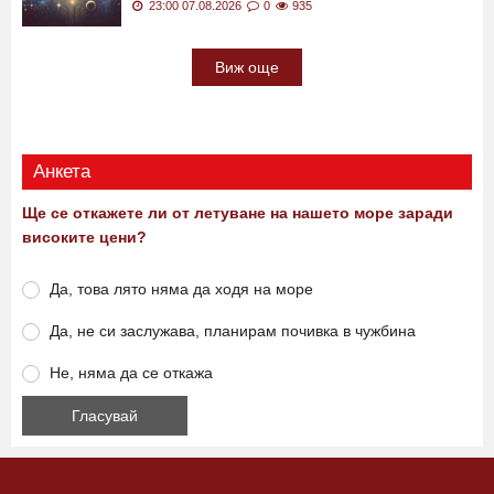
Дневен хороскоп за 8 август: Стрелци, ще
спечелите прилични суми
23:00 07.08.2026
0
935
Виж още
Анкета
Ще се откажете ли от летуване на нашето море заради
високите цени?
Да, това лято няма да ходя на море
Да, не си заслужава, планирам почивка в чужбина
Не, няма да се откажа