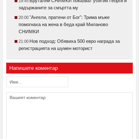
Брутални СНИМКИ показват убития Георги и
19:45
задържаните за смъртта му
"Ангели, пратени от Бог": Трима мъже
20:00
помогнаха на жена в беда край Миланово
СНИМКИ
Нов подход: Обявиха 500 евро награда за
21:00
регистрацията на шумен моторист
Напишете коментар