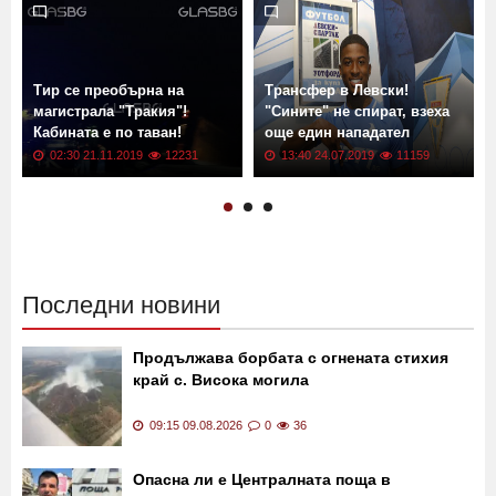
Още новини от: Новини
Тир се преобърна на
Трансфер в Левски!
магистрала "Тракия"!
"Сините" не спират, взеха
Кабината е по таван!
още един нападател
02:30 21.11.2019
12231
13:40 24.07.2019
11159
Последни новини
Продължава борбата с огнената стихия
край с. Висока могила