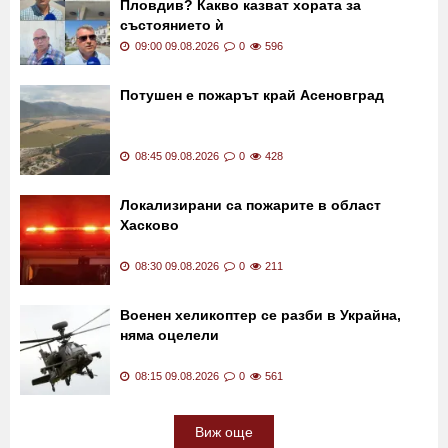
09:15 09.08.2026
0
36
Опасна ли е Централната поща в
Пловдив? Какво казват хората за
състоянието ѝ
09:00 09.08.2026
0
596
Потушен е пожарът край Асеновград
08:45 09.08.2026
0
428
Локализирани са пожарите в област
Хасково
08:30 09.08.2026
0
211
Военен хеликоптер се разби в Украйна,
няма оцелели