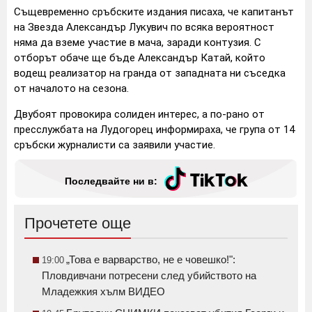
Същевременно сръбските издания писаха, че капитанът
на Звезда Александър Лукувич по всяка вероятност
няма да вземе участие в мача, заради контузия. С
отборът обаче ще бъде Александър Катай, който
водещ реализатор на гранда от западната ни съседка
от началото на сезона.
Двубоят провокира солиден интерес, а по-рано от
пресслужбата на Лудогорец информираха, че група от 14
сръбски журналисти са заявили участие.
Последвайте ни в:
Прочетете още
„Това е варварство, не е човешко!":
19:00
Пловдивчани потресени след убийството на
Младежкия хълм ВИДЕО