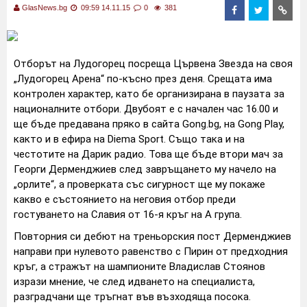
GlasNews.bg
09:59 14.11.15
0
381
Отборът на Лудогорец посреща Цървена Звезда на своя
„Лудогорец Арена“ по-късно през деня. Срещата има
контролен характер, като бе организирана в паузата за
националните отбори.
Двубоят е с начален час 16.00 и
ще бъде предавана пряко в сайта Gong.bg, на Gong Play,
както и в ефира на Diema Sport. Също така и на
честотите на Дарик радио.
Това ще бъде втори мач за
Георги Дерменджиев след завръщането му начело на
„орлите“, а проверката със сигурност ще му покаже
какво е състоянието на неговия отбор преди
гостуването на Славия от 16-я кръг на А група.
Повторния си дебют на треньорския пост Дерменджиев
направи при нулевото равенство с Пирин от предходния
кръг, а стражът на шампионите Владислав Стоянов
изрази мнение, че след идването на специалиста,
разградчани ще тръгнат във възходяща посока.