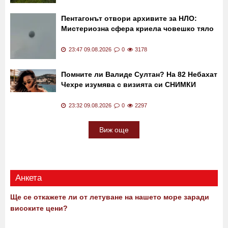
До 35° и почти без валежи - ето какво
време ни очаква днес
07:00 10.08.2026
0
141
Пентагонът отвори архивите за НЛО:
Мистериозна сфера криела човешко тяло
23:47 09.08.2026
0
3178
Помните ли Валиде Султан? На 82 Небахат
Чехре изумява с визията си СНИМКИ
23:32 09.08.2026
0
2297
Виж още
Анкета