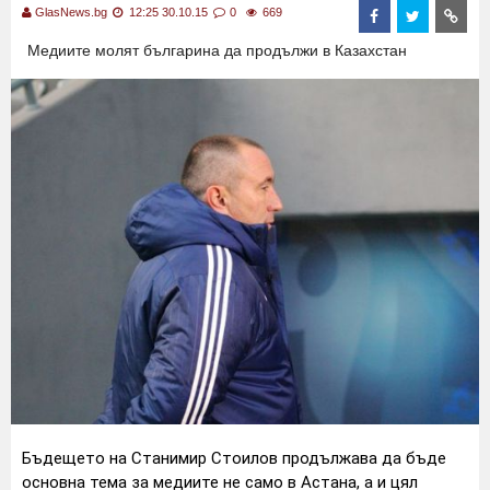
GlasNews.bg
12:25 30.10.15
0
669
Медиите молят българина да продължи в Казахстан
Бъдещето на Станимир Стоилов продължава да бъде
основна тема за медиите не само в Астана, а и цял