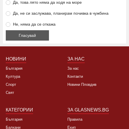
Ще се откажете ли от летуване на нашето море заради
високите цени?
Да, това лято няма да ходя на море
Да, не си заслужава, планирам почивка в чужбина
Не, няма да се откажа
НОВИНИ
ЗА НАС
България
За нас
Култура
Контакти
Спорт
Новини Пловдив
Свят