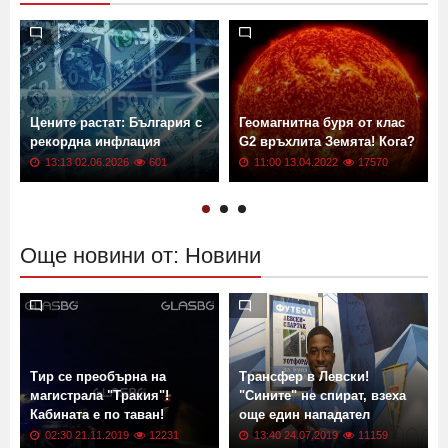
Виж още
Цените растат: България с
Геомагнитна буря от клас
рекордна инфлация
G2 връхлита Земята! Кога?
13:13 02.06.2026
601
11:00 13.04.2022
17570
Още новини от: Новини