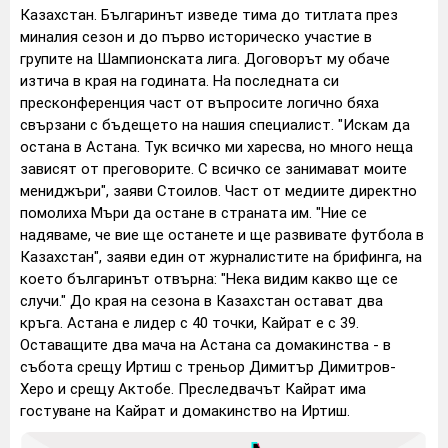
Казахстан. Българинът изведе тима до титлата през
миналия сезон и до първо историческо участие в
групите на Шампионската лига. Договорът му обаче
изтича в края на годината. На последната си
пресконференция част от въпросите логично бяха
свързани с бъдещето на нашия специалист. "Искам да
остана в Астана. Тук всичко ми харесва, но много неща
зависят от преговорите. С всичко се занимават моите
мениджъри", заяви Стоилов. Част от медиите директно
помолиха Мъри да остане в страната им. "Ние се
надяваме, че вие ще останете и ще развивате футбола в
Казахстан", заяви един от журналистите на брифинга, на
което българинът отвърна: "Нека видим какво ще се
случи." До края на сезона в Казахстан остават два
кръга. Астана е лидер с 40 точки, Кайрат е с 39.
Оставащите два мача на Астана са домакинства - в
събота срещу Иртиш с треньор Димитър Димитров-
Херо и срещу Актобе. Преследвачът Кайрат има
гостуване на Кайрат и домакинство на Иртиш.