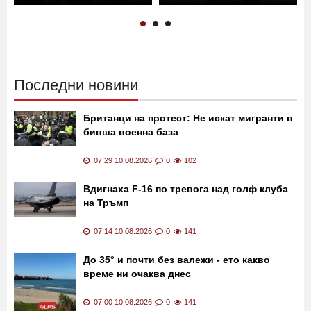
Тир се преобърна на
Трансфер в Левски!
магистрала "Тракия"!
"Сините" не спират, взеха
Кабината е по таван!
още един нападател
02:30 21.11.2019
12231
13:40 24.07.2019
11159
Последни новини
Британци на протест: Не искат мигранти в
бивша военна база
07:29 10.08.2026
0
102
Вдигнаха F-16 по тревога над голф клуба
на Тръмп
07:14 10.08.2026
0
141