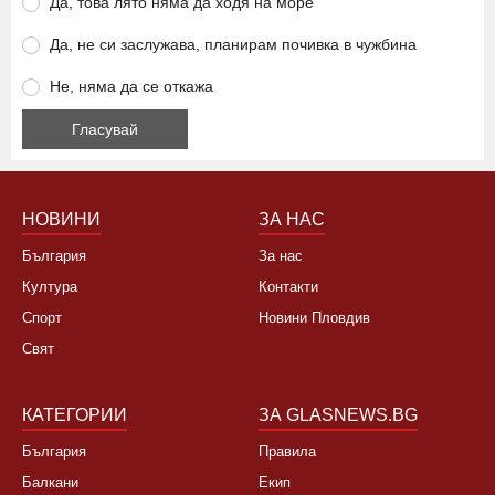
Да, това лято няма да ходя на море
Да, не си заслужава, планирам почивка в чужбина
Не, няма да се откажа
НОВИНИ
ЗА НАС
България
За нас
Култура
Контакти
Спорт
Новини Пловдив
Свят
КАТЕГОРИИ
ЗА GLASNEWS.BG
България
Правила
Балкани
Екип