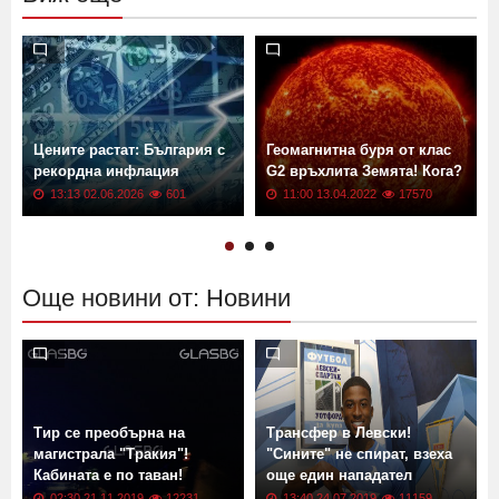
Цените растат: България с
Геомагнитна буря от клас
рекордна инфлация
G2 връхлита Земята! Кога?
13:13 02.06.2026
601
11:00 13.04.2022
17570
Още новини от: Новини
Тир се преобърна на
Трансфер в Левски!
магистрала "Тракия"!
"Сините" не спират, взеха
Кабината е по таван!
още един нападател
02:30 21.11.2019
12231
13:40 24.07.2019
11159