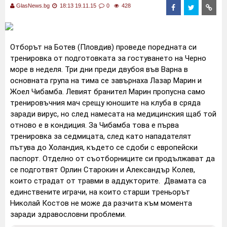
GlasNews.bg
18:13 19.11.15
0
428
Отборът на Ботев (Пловдив) проведе поредната си
тренировка от подготовката за гостуването на Черно
море в неделя.
Три дни преди двубоя във Варна в
основната група на тима се завърнаха Лазар Марин и
Жоел Чибамба.
Левият бранител Марин пропусна само
тренировъчния мач срещу юношите на клуба в сряда
заради вирус, но след намесата на медицинския щаб той
отново е в кондиция.
За Чибамба това е първа
тренировка за седмицата, след като нападателят
пътува до Холандия, където се сдоби с европейски
паспорт.
Отделно от съотборниците си продължават да
се подготвят Орлин Старокин и Александър Колев,
които страдат от травми в аддукторите.
Двамата са
единствените играчи, на които старши треньорът
Николай Костов не може да разчита към момента
заради здравословни проблеми.