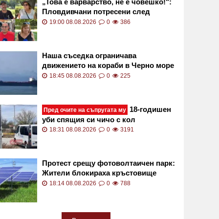
„Това е варварство, не е човешко!":
Пловдивчани потресени след
убийството на Младежкия хълм
19:00 08.08.2026
0
386
ВИДЕО
Наша съседка ограничава
движението на кораби в Черно море
18:45 08.08.2026
0
225
18-годишен
Пред очите на съпругата му
уби спящия си чичо с кол
18:31 08.08.2026
0
3191
Протест срещу фотоволтаичен парк:
Жители блокираха кръстовище
18:14 08.08.2026
0
788