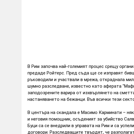
В Рим започва най-големият процес срещу органи
предаде Ройтерс. Пред съда ще се изправят бивш 
ръководили и участвали в мрежа, откраднала мил
шумно разследване, известно като аферата "Маф
заподозрените варира от изхвърлянето на сметт
настаняването на бежанци. Във всички тези сект
В центъра на скандала е Масимо Карминати – няк
и неговия помощник, осъденият за убийство Сал
Буци са се внедрили в управата на Рим и са усп
договори. Разследващите твърдят, че разполагат