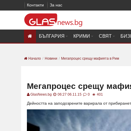
Контакти
За нас
БЪЛГАРИЯ
КРИМИ
СВЯТ
БИЗ
Начало
Новини
Мегапроцес срещу мафията в Рим
Мегапроцес срещу мафи
GlasNews.bg
06:27 06.11.15
0
401
Дейността на заподозрените варирала от прибиранет