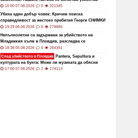
10:00 07.08.2026
0
321345
Убиха един добър човек: Кричим поиска
справедливост за жестоко пребития Георги СНИМКИ
и ВИДЕО
19:29 06.08.2026
0
279966
Непълнолетни са задържани за убийството на
Младежкия хълм в Пловдив, разследва се
хомофобски мотив
18:38 05.08.2026
0
264391
Pantera, Sepultura и
След убийството в Пловдив
културата на бунта: Може ли музиката да обясни
жестокостта?
17:00 07.08.2026
2
174113
ОИ ще проверява за размера на
Цените 
безщетенията при безработица
рекордн