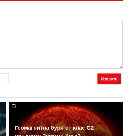
Изпрати
Геомагнитна буря от клас G2
Н
връхлита Земята! Кога?
о