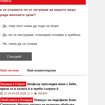
Анкета
е се откажете ли от летуване на нашето море
аради високите цени?
Да, това лято няма да ходя на море
Да, не си заслужава, планирам почивка в чужбина
Не, няма да се откажа
Най-четени
Най-коментирани
Шофьор преследва жена с бебе,
Кошмар в София:
вряза се в колата ѝ и преби съпруга ѝ
12:19 04.08.2026
1
354497
Ловецът на педофили Ален
Убийството в Пловдив
Симеонов: Нашата тактика не включва убийства