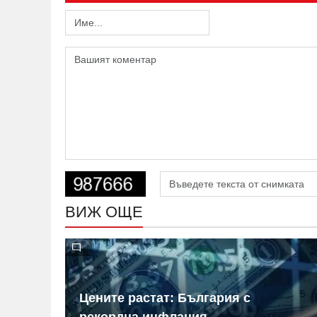
ВИЖ ОЩЕ
 на
Цените растат: България с
ица
рекордна инфлация