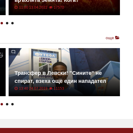
11:00 13.04.2022
17570
още
Трансфер в Левски! "Сините" не
Е
спират, взеха още един нападател
к
13:40 24.07.2019
11153