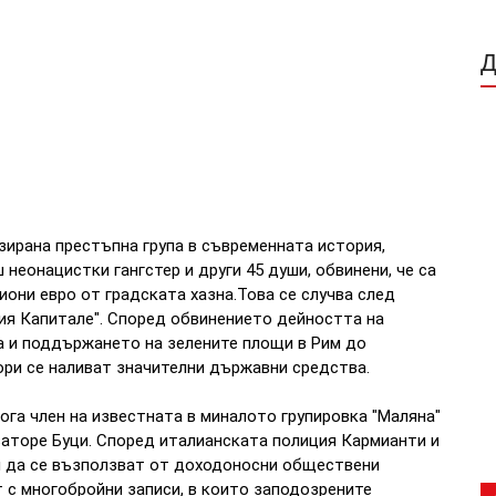
зирана престъпна група в съвременната история,
неонацистки гангстер и други 45 души, обвинени, че са
иони евро от градската хазна.
Това се случва след
ия Капитале". Според обвинението дейността на
а и поддържането на зелените площи в Рим до
ори се наливат значителни държавни средства.
ога член на известната в миналото групировка "Маляна"
ваторе Буци. Според италианската полиция Кармианти и
ели да се възползват от доходоносни обществени
 с многобройни записи, в които заподозрените