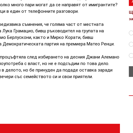
олко много пари могат да се направят от имигрантите?
уци в един от телефонните разговори.
Щ
з
предизвика съмнения, че голяма част от местната
 Лука Грамацио, бивш ръководител на групата на
ио Берлускони, както и Мирко Корати, бивш
а Демократическата партия на премиера Матео Ренци.
 процъфтяла след избирането на десния Джани Алемано
злоупотреба с власт, но не е подсъдим по това дело.
 в делото, но бе принуден да подаде оставка заради
вечери със семейството си и свои приятели.