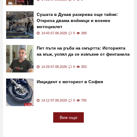
Сушата в Дунав разкрива още тайни:
Откриха двама войници и военен
мотоциклет
14:43 07.08.2026
0
289
Пет пъти на ръба на смъртта: Историята
на мъж, успял да се измъкне от фентанила
14:29 07.08.2026
0
353
Инцидент с моторист в София
14:12 07.08.2026
0
705
Виж още