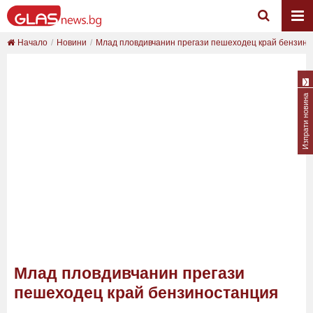
Начало
Новини
Млад пловдивчанин прегази пешеходец край бензин..
Изпрати новина
Млад пловдивчанин прегази
пешеходец край бензиностанция