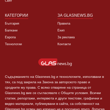
Свят
КАТЕГОРИИ
ЗА GLASNEWS.BG
България
Правила
Балкани
Екип
Европа
За реклама
Технологии
Контакти
Съдържанието на Glasnews.bg и технологиите, използвани в
тях, са под закрила на Закона за авторското право и
сродните му права. С всяко отваряне на страница от
Glasnews.bg вие се съгласявате с Общите условия. Всички
статии, репортажи, интервюта и други текстови, графични и
видео материали, публикувани в сайта, са собственост на
Glasnews.bg освен ако изрично не е посочено друго. Допуска