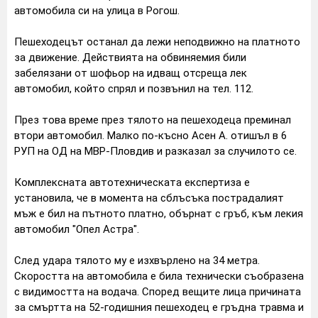
автомобила си на улица в Рогош.
Пешеходецът останал да лежи неподвижно на платното
за движение. Действията на обвиняемия били
забелязани от шофьор на идващ отсреща лек
автомобил, който спрял и позвънил на тел. 112.
През това време през тялото на пешеходеца преминал
втори автомобил. Малко по-късно Асен А. отишъл в 6
РУП на ОД на МВР-Пловдив и разказал за случилото се.
Комплексната автотехническата експертиза е
установила, че в момента на сблъсъка пострадалият
мъж е бил на пътното платно, обърнат с гръб, към лекия
автомобил "Опел Астра".
След удара тялото му е изхвърлено на 34 метра.
Скоростта на автомобила е била технически съобразена
с видимостта на водача. Според вещите лица причината
за смъртта на 52-годишния пешеходец е гръдна травма и