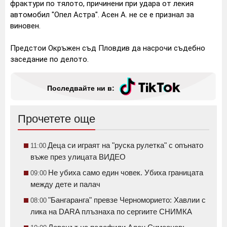
фрактури по тялото, причинени при удара от лекия
автомобил "Опел Астра". Асен А. не се е признал за
виновен.
Предстои Окръжен съд Пловдив да насрочи съдебно
заседание по делото.
Последвайте ни в:
Прочетете още
Деца си играят на "руска рулетка" с опънато
11:00
въже през улицата ВИДЕО
Не убиха само един човек. Убиха границата
09:00
между дете и палач
"Бангаранга" превзе Черноморието: Хавлии с
08:00
лика на DARA плъзнаха по сергиите СНИМКА