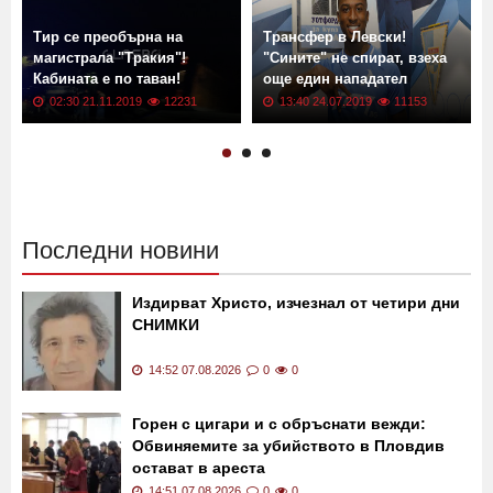
Тир се преобърна на
Трансфер в Левски!
магистрала "Тракия"!
"Сините" не спират, взеха
Кабината е по таван!
още един нападател
02:30 21.11.2019
12231
13:40 24.07.2019
11153
Последни новини
Издирват Христо, изчезнал от четири дни
СНИМКИ
14:52 07.08.2026
0
0
Горен с цигари и с обръснати вежди:
Обвиняемите за убийството в Пловдив
остават в ареста
14:51 07.08.2026
0
0