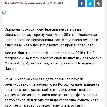
GlasNews.bg
12:22 10.11.15
0
1353
Окръжна прокуратура-Пловдив внесе в съда
обвинителен акт срещу Асен А., на 30 г. от Пловдив за
катастрофа по непредпазливост с причинена смърт на
едно лице, като деецът е напуснал произшествието.
Асен А. бил правоспособен водач от юли 2008 г. На 24
февруари 2014 г. той взел от свой познат лек автомобил
"Опела Астра", за да отведе сестра си от Пловдив до
Чирпан.
Към 18 часа на същата дата преминал покрай
бензиностанция в началото на Рогош, ударил паднал на
платното пешеходец, който в този момент правел
усилия да се изправи, след което загасил фаровете на
автомобила си и продължил да управлява колата, като
избягал от местопроизшествието и изоставил