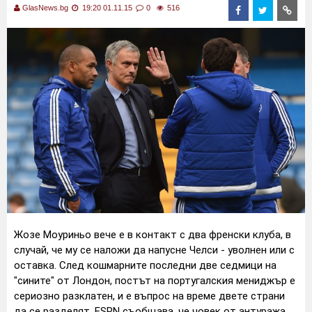
GlasNews.bg
19:20 01.11.15
0
516
Жозе Моуриньо вече е в контакт с два френски клуба, в
случай, че му се наложи да напусне Челси - уволнен или с
оставка.
След кошмарните последни две седмици на
"сините" от Лондон, постът на португалския мениджър е
сериозно разклатен, и е въпрос на време двете страни
да се разделят.
ESPN съобщава, че човек от антуража