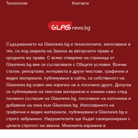
Технологии
Контакти
Съдържанието на Glasnews.bg и технологиите, използвани в
тях, са под закрила на Закона за авторското право и
сродните му права. С всяко отваряне на страница от
Glasnews.bg вие се съгласявате с Общите условия. Всички
статии, репортажи, интервюта и други текстови, графични и
видео материали, публикувани в сайта, са собственост на
Glasnews.bg освен ако изрично не е посочено друго. Допуска
се публикуване на текстови материали и снимки само след
писмено съгласие на Glasnews.bg, посочване на източника и
добавяне на линк към Glasnews.bg. Използването на
графични и видео материали, публикувани в Glasnews.bg е
строго забранено. Нарушителите ще бъдат санкционирани с
цялата строгост на закона. Мненията изразени в
коментарите към новините са собственост на авторите им и