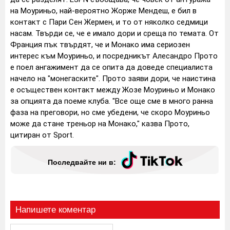
на Моуриньо, най-вероятно Жорже Мендеш, е бил в
контакт с Пари Сен Жермен, и то от няколко седмици
насам. Твърди се, че е имало дори и среща по темата.
От
Франция пък твърдят, че и Монако има сериозен
интерес към Моуриньо, и посредникът Алесандро Прото
е поел ангажимент да се опита да доведе специалиста
начело на "монегаските".
Прото заяви дори, че наистина
е осъществен контакт между Жозе Моуриньо и Монако
за опцията да поеме клуба. "Все още сме в много ранна
фаза на преговори, но сме убедени, че скоро Моуриньо
може да стане треньор на Монако," казва Прото,
цитиран от Sport.
Последвайте ни в:
Напишете коментар