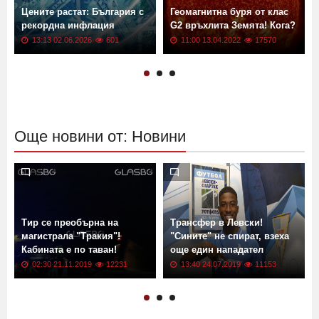
Цените растат: България с
Геомагнитна буря от клас
рекордна инфлация
G2 връхлита Земята! Кога?
13:13 02.06.2026
601
11:00 13.04.2022
17570
Още новини от: Новини
Тир се преобърна на
Трансфер в Левски!
магистрала "Тракия"!
"Сините" не спират, взеха
Кабината е по таван!
още един нападател
02:30 21.11.2019
12231
13:40 24.07.2019
11153