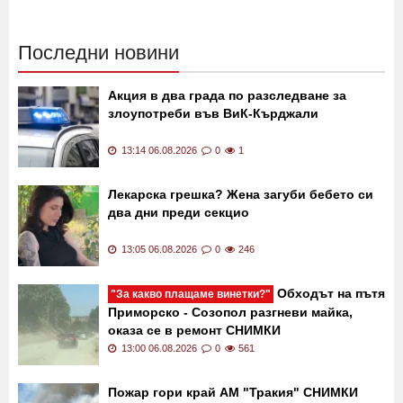
Последни новини
Акция в два града по разследване за
злоупотреби във ВиК-Кърджали
13:14 06.08.2026
0
1
Лекарска грешка? Жена загуби бебето си
два дни преди секцио
13:05 06.08.2026
0
246
Обходът на пътя
"За какво плащаме винетки?"
Приморско - Созопол разгневи майка,
оказа се в ремонт СНИМКИ
13:00 06.08.2026
0
561
Пожар гори край АМ "Тракия" СНИМКИ