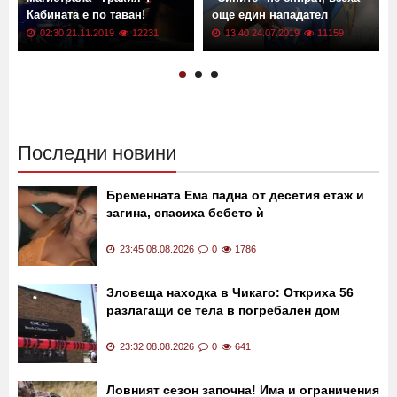
Тир се преобърна на
Трансфер в Левски!
магистрала "Тракия"!
"Сините" не спират, взеха
Кабината е по таван!
още един нападател
02:30 21.11.2019
12231
13:40 24.07.2019
11159
Последни новини
Бременната Ема падна от десетия етаж и
загина, спасиха бебето ѝ
23:45 08.08.2026
0
1786
Зловеща находка в Чикаго: Откриха 56
разлагащи се тела в погребален дом