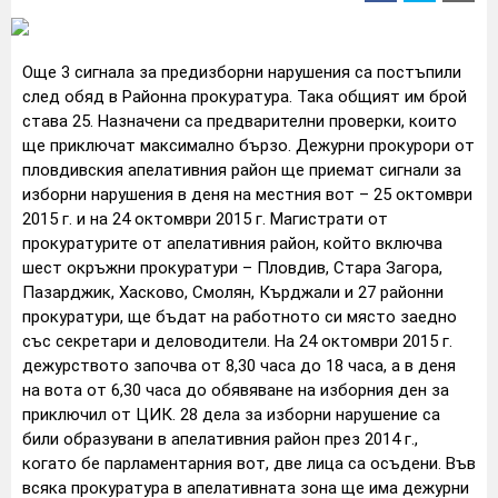
Още 3 сигнала за предизборни нарушения са постъпили
след обяд в Районна прокуратура. Така общият им брой
става 25. Назначени са предварителни проверки, които
ще приключат максимално бързо. Дежурни прокурори от
пловдивския апелативния район ще приемат сигнали за
изборни нарушения в деня на местния вот – 25 октомври
2015 г. и на 24 октомври 2015 г. Магистрати от
прокуратурите от апелативния район, който включва
шест окръжни прокуратури – Пловдив, Стара Загора,
Пазарджик, Хасково, Смолян, Кърджали и 27 районни
прокуратури, ще бъдат на работното си място заедно
със секретари и деловодители. На 24 октомври 2015 г.
дежурството започва от 8,30 часа до 18 часа, а в деня
на вота от 6,30 часа до обявяване на изборния ден за
приключил от ЦИК. 28 дела за изборни нарушение са
били образувани в апелативния район през 2014 г.,
когато бе парламентарния вот, две лица са осъдени. Във
всяка прокуратура в апелативната зона ще има дежурни