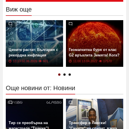
Изпрати
Виж още
Цените растат: България с
Геомагнитна буря от клас
рекордна инфлация
G2 връхлита Земята! Кога?
13:13 02.06.2026
601
11:00 13.04.2022
17570
Още новини от: Новини