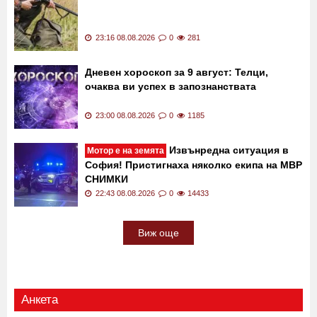
23:32 08.08.2026
0
641
Ловният сезон започна! Има и ограничения
23:16 08.08.2026
0
281
Дневен хороскоп за 9 август: Телци,
очаква ви успех в запознанствата
23:00 08.08.2026
0
1185
Извънредна ситуация в
Мотор е на земята
София! Пристигнаха няколко екипа на МВР
СНИМКИ
22:43 08.08.2026
0
14433
Виж още