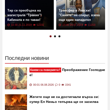
Тир се преобърна на
Трансфер в Левски!
магистрала "Тракия"!
"Сините" не спират, взеха
Кабината е по таван!
още един нападател
02:30 21.11.2019
12231
13:40 24.07.2019
11153
Последни новини
Преображение Господне
Какви са поверията?
е!
00:01 06.08.2026
0
1541
Жегите още не са достигнали върха си:
супер Ел Ниньо тепърва ще се засилва