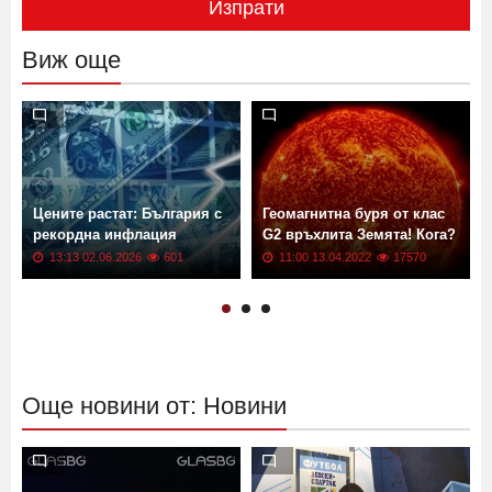
Изпрати
Виж още
Цените растат: България с
Геомагнитна буря от клас
рекордна инфлация
G2 връхлита Земята! Кога?
13:13 02.06.2026
601
11:00 13.04.2022
17570
Още новини от: Новини