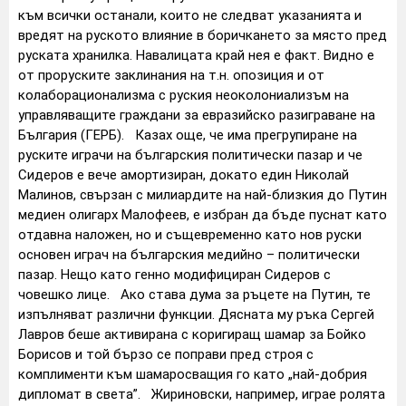
към всички останали, които не следват указанията и
вредят на руското влияние в боричкането за място пред
руската хранилка. Навалицата край нея е факт. Видно е
от проруските заклинания на т.н. опозиция и от
колаборационализма с руския неоколониализъм на
управляващите граждани за евразийско разиграване на
България (ГЕРБ). Казах още, че има прегрупиране на
руските играчи на българския политически пазар и че
Сидеров е вече амортизиран, докато един Николай
Малинов, свързан с милиардите на най-близкия до Путин
медиен олигарх Малофеев, е избран да бъде пуснат като
отдавна наложен, но и същевременно като нов руски
основен играч на българския медийно – политически
пазар. Нещо като генно модифициран Сидеров с
човешко лице. Ако става дума за ръцете на Путин, те
изпълняват различни функции. Дясната му ръка Сергей
Лавров беше активирана с коригиращ шамар за Бойко
Борисов и той бързо се поправи пред строя с
комплименти към шамаросващия го като „най-добрия
дипломат в света”. Жириновски, например, играе ролята