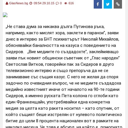
GlasNews.bg
09:54 29.10.15
0
616
„Не става дума за никаква дълга Путинова ръка,
например, както мислят хора, заклети в паранои”, заяви
днес в интервю за БНТ психиатърът Николай Михайлов,
обяснявайки баналността на казуса с поведението на
Сидеров. „Вие медиите го създадохте”, заклеймяващо
заяви пък новият общински съветник от „Глас народен”
Светослав Витков, говорейки пак за Сидеров в друго
телевизионно интервю и също препоръча да не се
занимаваме със същия казус. С него не желая да споря
задочно по очевидния въпрос, че не медиите създадоха
медийно известният иначе от началото на 90-те години
Сидеров, а именно руската Пета колона го сглоби като
един Франкенщайн, употребявайки една конкретна
медия за целта като ракета носител – като спутник, от
който същият беше изстрелян от нулевото политическо
битие до цели 8 процента национален вот в рамките на
няколко месеца. Че това е абсурд, на който е „помогнато