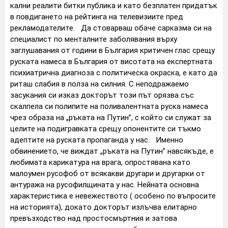
кални реалити битки публика и като безплатен придатък
в повдигането на рейтинга на телевизиите пред
рекламодателите. Да стоварваш обаче сарказма си на
специалист по менталните заболявания върху
заглушавания от години в България критичен глас срещу
руската намеса в България от висотата на експертната
психиатрична диагноза с политическа окраска, е като да
риташ слабия в полза на силния. С неподражаемо
засукания си изказ докторът този път орязва със
скалпела си полипите на поливалентната руска намеса
чрез образа на „ръката на Путин”, с който си служат за
целите на подигравката срещу опонентите си тъкмо
адептите на руската пропаганда у нас. Именно
обвинението, че виждат „ръката на Путин” навсякъде, е
любимата карикатура на врага, опростявана като
малоумен русофоб от всякакви другари и другарки от
антуража на русофилщината у нас. Нейната основна
характеристика е невежеството ( особено по въпросите
на историята), докато докторът излъчва елитарно
превъзходство над простосмъртния и затова