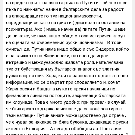
на среден пръст на лявата ръка на Путин и той често се
пъха по най-нагъл начин в българските дела за радост
на аплодиращите го тук националмазохисти,
определящи се като патриоти ( диагнозата оставям на
психиатъра). Ако ( имаше начин да) питате Путин, щеше
да ви каже, че няма нищо общо с този истеричен клоун
на сцената на съвременния руски шовинизъм. В този
смисъл, да, Путин няма нищо общо и със Сидеров, който
е на каишката на Жириновски, наточен да играе
вътрешно и международно жалката роля, изпълнявана
тук от буйстващия му български аналог със златния
руски напръстник. Хора, които разполагат с достатъчно
информация, но се озъртат при споделянето й, сочат
Жириновски и бандата му като преки началници по
финансова линия на потоците, захранващи българската
им клоунада. Това е много удобно: при провал- в случай,
че българската държава искаше да се конфронтира с
тези наглеци- Путин винаги може царствено да отрече ,
че е чувал за някаква си бяла булонка, джавкаща с руски
акцент в България. А сега да обобщя и аз. Повтарям: