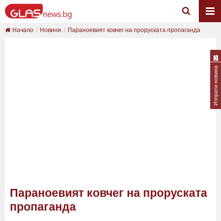
Начало
Новини
Параноевият ковчег на проруската пропаганда
Изпрати новина
Параноевият ковчег на проруската
пропаганда