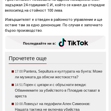
задържал 24-годишния С.И., който се канел да открадне
велосипед на стойност 100 лева.
Извършителят е отведен в районното управление и ще
остане там за едно денонощие. По случая е започнато
бързо производство.
Последвайте ни в:
Прочетете още
Pantera, Sepultura и културата на бунта: Може
17:00
ли музиката да обясни жестокостта?
Горен с цигари и с обръснати вежди:
14:51
Обвиняемите за убийството в Пловдив остават в
ареста
Ловецът на педофили Ален Симеонов:
10:00
Нашата тактика не включва убийства