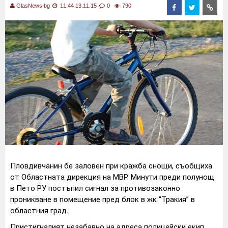
GlasNews.bg
11:44 13.11.15
0
790
Пловдивчанин бе заловен при кражба снощи, съобщиха
от Областната дирекция на МВР. Минути преди полунощ
в Пето РУ постъпил сигнал за противозаконно
проникване в помещение пред блок в жк “Тракия” в
областния град.
Пристигналият незабавно на адреса полицейски екип