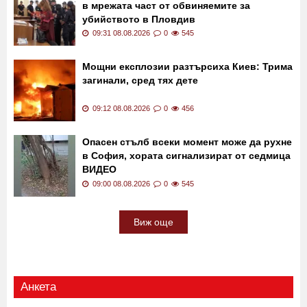
09:46 08.08.2026
0
246
Какво споделяли
„Да ги издирим и пребием":
в мрежата част от обвиняемите за
убийството в Пловдив
09:31 08.08.2026
0
545
Мощни експлозии разтърсиха Киев: Трима
загинали, сред тях дете
09:12 08.08.2026
0
456
Опасен стълб всеки момент може да рухне
в София, хората сигнализират от седмица
ВИДЕО
09:00 08.08.2026
0
545
Виж още