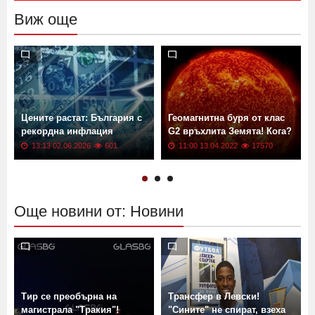
Изпрати
Виж още
Цените растат: България с
Геомагнитна буря от клас
рекордна инфлация
G2 връхлита Земята! Кога?
13:13 02.06.2026
601
11:00 13.04.2022
17570
Още новини от: Новини