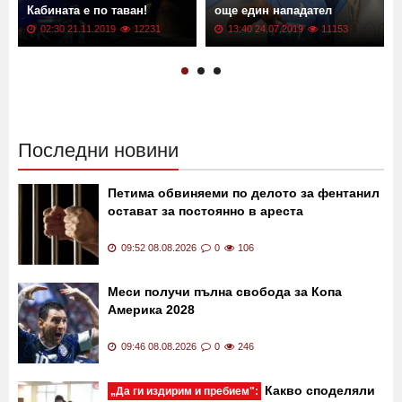
Тир се преобърна на
Трансфер в Левски!
магистрала "Тракия"!
"Сините" не спират, взеха
Кабината е по таван!
още един нападател
02:30 21.11.2019
12231
13:40 24.07.2019
11153
Последни новини
Петима обвиняеми по делото за фентанил
остават за постоянно в ареста
09:52 08.08.2026
0
106
Меси получи пълна свобода за Копа
Америка 2028