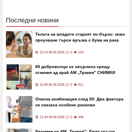
02:30 21.11.2019
12231
13:40 24.07.2019
11153
Последни новини
Телата на младите стареят по-бързо: ново
проучване търси връзка с бума на рака
22:14 06.08.2026
0
129
85 доброволци се хвърлиха срещу
огнения ад край АМ „Тракия" СНИМКИ
21:59 06.08.2026
0
911
Опасна комбинация след 50: Два фактора
се оказаха особено рискови