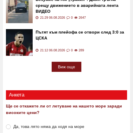
21:44 06.08.2026
0
449
Безумие на АМ „Тракия": Джип тръгна
срещу движението в аварийната лента
ВИДЕО
21:29 06.08.2026
0
2647
Пътят към плейофа се отвори след 3:0 за
ЦСКА
21:12 06.08.2026
0
289
Виж още
Анкета
Ще се откажете ли от летуване на нашето море заради