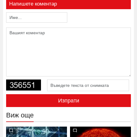
Напишете коментар
Изпрати
Виж още