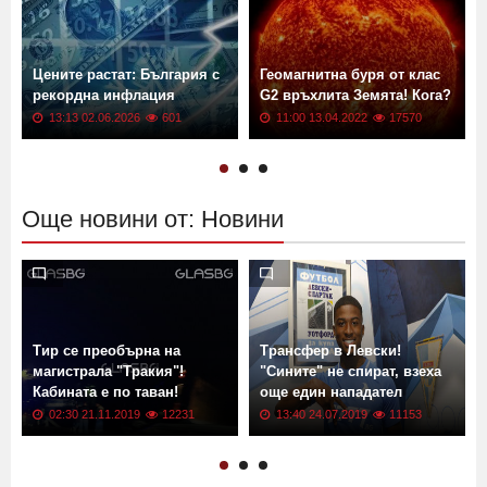
Цените растат: България с
Геомагнитна буря от клас
рекордна инфлация
G2 връхлита Земята! Кога?
13:13 02.06.2026
601
11:00 13.04.2022
17570
Още новини от: Новини
Тир се преобърна на
Трансфер в Левски!
магистрала "Тракия"!
"Сините" не спират, взеха
Кабината е по таван!
още един нападател