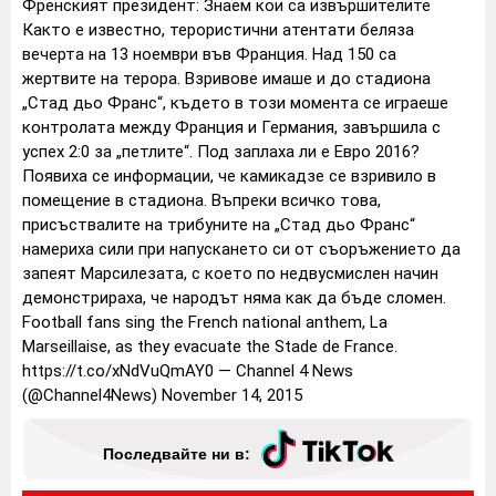
Френският президент: Знаем кои са извършителите
Както е известно, терористични атентати беляза
вечерта на 13 ноември във Франция. Над 150 са
жертвите на терора. Взривове имаше и до стадиона
„Стад дьо Франс“, където в този момента се играеше
контролата между Франция и Германия, завършила с
успех 2:0 за „петлите“.
Под заплаха ли е Евро 2016?
Появиха се информации, че камикадзе се взривило в
помещение в стадиона.
Въпреки всичко това,
присъствалите на трибуните на „Стад дьо Франс“
намериха сили при напускането си от съоръжението да
запеят Марсилезата, с което по недвусмислен начин
демонстрираха, че народът няма как да бъде сломен.
Football fans sing the French national anthem, La
Marseillaise, as they evacuate the Stade de France.
https://t.co/xNdVuQmAY0
— Channel 4 News
(@Channel4News) November 14, 2015
Последвайте ни в: