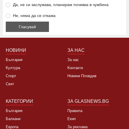
високите цени?
Да, това лято няма да ходя на море
Да, не си заслужава, планирам почивка в чужбина
Не, няма да се откажа
НОВИНИ
ЗА НАС
България
За нас
Култура
Контакти
Спорт
Новини Пловдив
Свят
КАТЕГОРИИ
ЗА GLASNEWS.BG