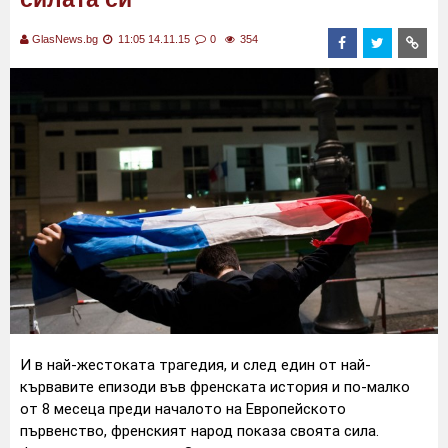
GlasNews.bg
11:05 14.11.15
0
354
И в най-жестоката трагедия, и след един от най-
кървавите епизоди във френската история и по-малко
от 8 месеца преди началото на Европейското
първенство, френският народ показа своята сила.