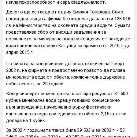
неплатежоспособност и свръхзадлъжнялост.
Делото ще се гледа от съдия Емилия Топалова. Само
преди дни същата фирма бе осъдена да заплати 128 018
лв. на Министерство на околната среда и водите. Сумата
представлява сбор от висящи задължения за
ползването на минерална вода на концесия от находище
край санданското село Катунци за времето от 2010 г. до
април 2015 г.
По силата на концесионен договор, сключен на 1 март
2002 г., на фирмата е предоставено правото да ползва
минералната вода от обекта, изключителна държавна
собственост, за 20 години.
Концесионерът можел да експлоатира ресурс от 31 500
кубика минерална вода срещу годишно концесионно
възнаграждение, начислявано върху фактически
използваната вода при единична стойност 2,15 щатски
долара на 1 кубик.
За 2002 г. годишната такса била 39 533 $ за 2003 г. - 55