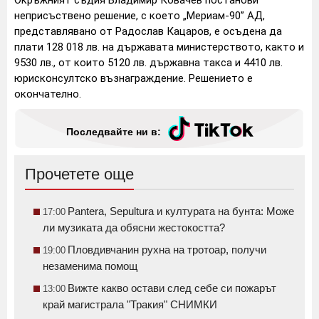
Окръжният съдия Владимир Ковачев постанови
неприсъствено решение, с което „Мериам-90” АД,
представлявано от Радослав Кацаров, е осъдена да
плати 128 018 лв. на държавата министерството, както и
9530 лв., от които 5120 лв. държавна такса и 4410 лв.
юрисконсултско възнаграждение. Решението е
окончателно.
Последвайте ни в:
Прочетете още
Pantera, Sepultura и културата на бунта: Може
17:00
ли музиката да обясни жестокостта?
Пловдивчанин рухна на тротоар, получи
19:00
незаменима помощ
Вижте какво остави след себе си пожарът
13:00
край магистрала "Тракия" СНИМКИ