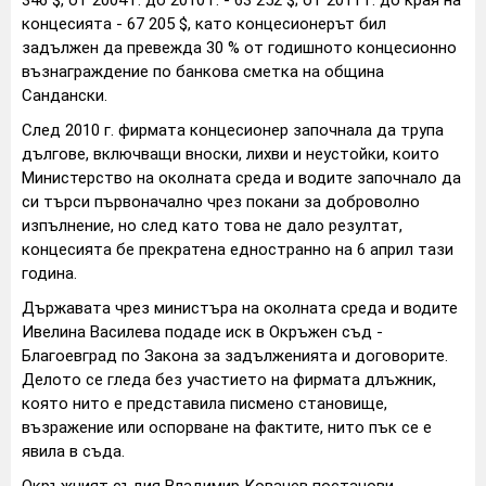
346 $, от 2004 г. до 2010 г. - 63 252 $; от 2011 г. до края на
концесията - 67 205 $, като концесионерът бил
задължен да превежда 30 % от годишното концесионно
възнаграждение по банкова сметка на община
Сандански.
След 2010 г. фирмата концесионер започнала да трупа
дългове, включващи вноски, лихви и неустойки, които
Министерство на околната среда и водите започнало да
си търси първоначално чрез покани за доброволно
изпълнение, но след като това не дало резултат,
концесията бе прекратена едностранно на 6 април тази
година.
Държавата чрез министъра на околната среда и водите
Ивелина Василева подаде иск в Окръжен съд -
Благоевград по Закона за задълженията и договорите.
Делото се гледа без участието на фирмата длъжник,
която нито е представила писмено становище,
възражение или оспорване на фактите, нито пък се е
явила в съда.