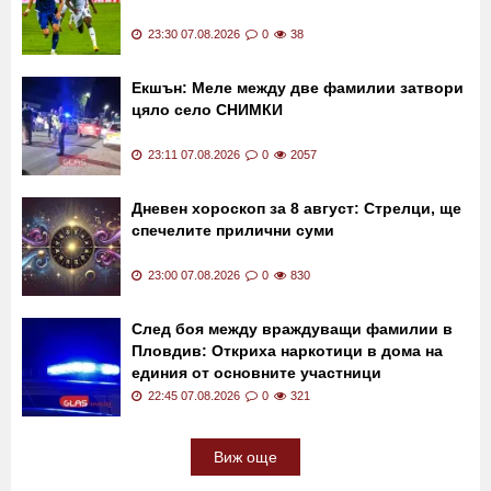
23:30 07.08.2026
0
38
Екшън: Меле между две фамилии затвори
цяло село СНИМКИ
23:11 07.08.2026
0
2057
Дневен хороскоп за 8 август: Стрелци, ще
спечелите прилични суми
23:00 07.08.2026
0
830
След боя между враждуващи фамилии в
Пловдив: Откриха наркотици в дома на
единия от основните участници
22:45 07.08.2026
0
321
Виж още