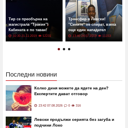
Тир се преобърна на
Трансфер в Левски!
магистрала "Тракия"!
"Сините" не спират, взеха
Кабината е по таван!
още един нападател
02:30 21.11.2019
12231
13:40 24.07.2019
11153
Последни новини
Колко диня можете да ядете на ден?
Експертите дават отговор
23:42 07.08.2026
0
316
Левски продължи серията без загуба и
подчини Локо