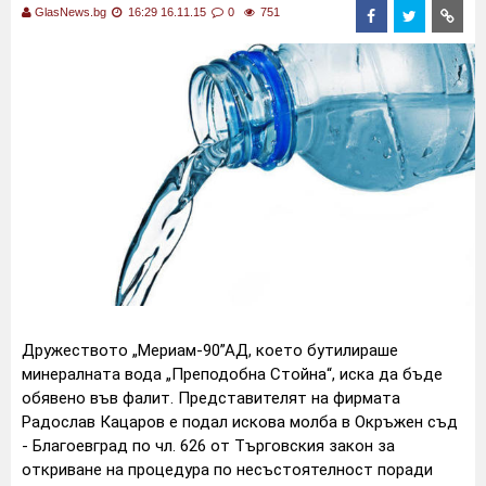
GlasNews.bg
16:29 16.11.15
0
751
Дружеството „Мериам-90”АД, което бутилираше
минералната вода „Преподобна Стойна“, иска да бъде
обявенo във фалит. Представителят на фирмата
Радослав Кацаров е подал искова молба в Окръжен съд
- Благоевград по чл. 626 от Търговския закон за
откриване на процедура по несъстоятелност поради