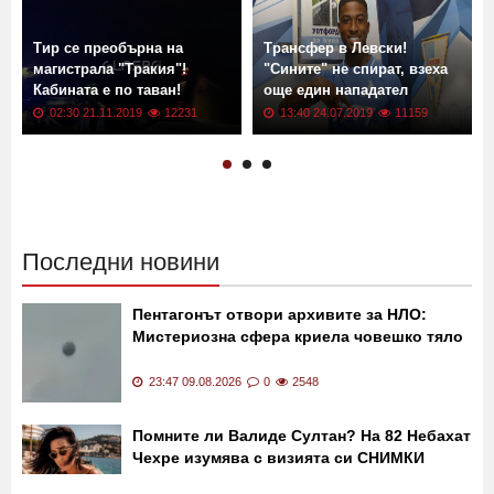
Тир се преобърна на
Трансфер в Левски!
магистрала "Тракия"!
"Сините" не спират, взеха
Кабината е по таван!
още един нападател
02:30 21.11.2019
12231
13:40 24.07.2019
11159
Последни новини
Пентагонът отвори архивите за НЛО:
Мистериозна сфера криела човешко тяло
23:47 09.08.2026
0
2548
Помните ли Валиде Султан? На 82 Небахат
Чехре изумява с визията си СНИМКИ