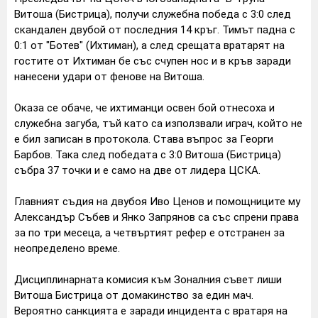
Витоша (Бистрица), получи служебна победа с 3:0 след
скандален двубой от последния 14 кръг. Тимът падна с
0:1 от "Ботев" (Ихтиман), а след срещата вратарят на
гостите от Ихтиман бе със счупен нос и в кръв заради
нанесени удари от фенове на Витоша.
Оказа се обаче, че ихтиманци освен бой отнесоха и
служебна загуба, тъй като са използвали играч, който не
е бил записан в протокола. Става въпрос за Георги
Барбов. Така след победата с 3:0 Витоша (Бистрица)
събра 37 точки и е само на две от лидера ЦСКА.
Главният съдия на двубоя Иво Ценов и помощниците му
Александър Събев и Янко Запрянов са със спрени права
за по три месеца, а четвъртият рефер е отстранен за
неопределено време.
Дисциплинарната комисия към Зоналния съвет лиши
Витоша Бистрица от домакинство за един мач.
Вероятно санкцията е заради инцидента с вратаря на