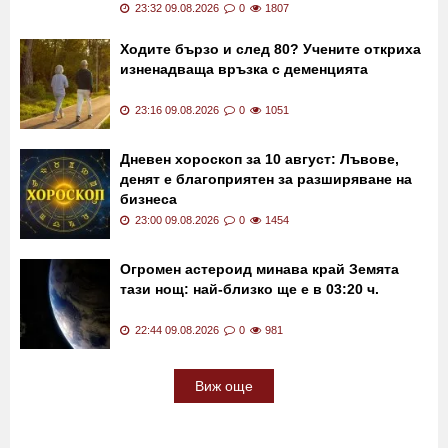
23:32 09.08.2026
0
1807
Ходите бързо и след 80? Учените откриха
изненадваща връзка с деменцията
23:16 09.08.2026
0
1051
Дневен хороскоп за 10 август: Лъвове,
денят е благоприятен за разширяване на
бизнеса
23:00 09.08.2026
0
1454
Огромен астероид минава край Земята
тази нощ: най-близко ще е в 03:20 ч.
22:44 09.08.2026
0
981
Виж още