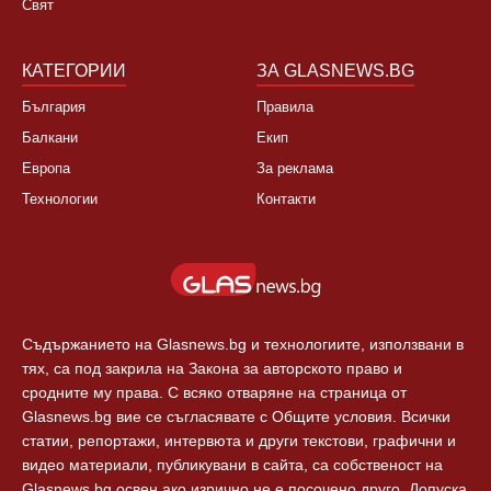
Свят
КАТЕГОРИИ
ЗА GLASNEWS.BG
България
Правила
Балкани
Екип
Европа
За реклама
Технологии
Контакти
Съдържанието на Glasnews.bg и технологиите, използвани в
тях, са под закрила на Закона за авторското право и
сродните му права. С всяко отваряне на страница от
Glasnews.bg вие се съгласявате с Общите условия. Всички
статии, репортажи, интервюта и други текстови, графични и
видео материали, публикувани в сайта, са собственост на
Glasnews.bg освен ако изрично не е посочено друго. Допуска