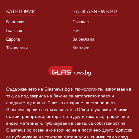
Култура
Контакти
Спорт
Новини Пловдив
Свят
КАТЕГОРИИ
ЗА GLASNEWS.BG
България
Правила
Балкани
Екип
Европа
За реклама
Технологии
Контакти
Съдържанието на Glasnews.bg и технологиите, използвани в
тях, са под закрила на Закона за авторското право и
сродните му права. С всяко отваряне на страница от
Glasnews.bg вие се съгласявате с Общите условия. Всички