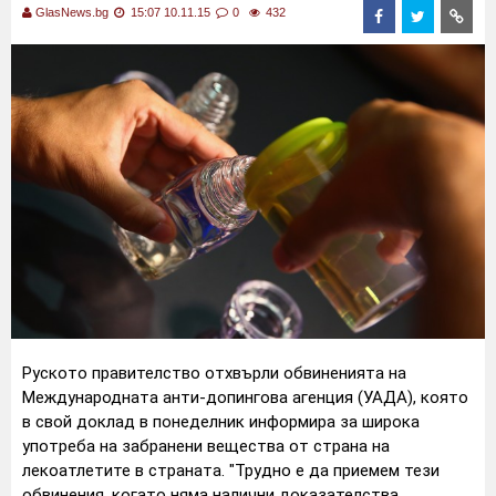
GlasNews.bg
15:07 10.11.15
0
432
Руското правителство отхвърли обвиненията на
Международната анти-допингова агенция (УАДА), която
в свой доклад в понеделник информира за широка
употреба на забранени вещества от страна на
лекоатлетите в страната.
"Трудно е да приемем тези
обвинения, когато няма налични доказателства.