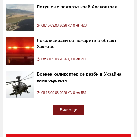
Пловдив? Какво казват хората за
състоянието ѝ
09:00 09.08.2026
0
596
Потушен е пожарът край Асеновград
08:45 09.08.2026
0
428
Локализирани са пожарите в област
Хасково
08:30 09.08.2026
0
211
Военен хеликоптер се разби в Украйна,
няма оцелели
08:15 09.08.2026
0
561
Виж още