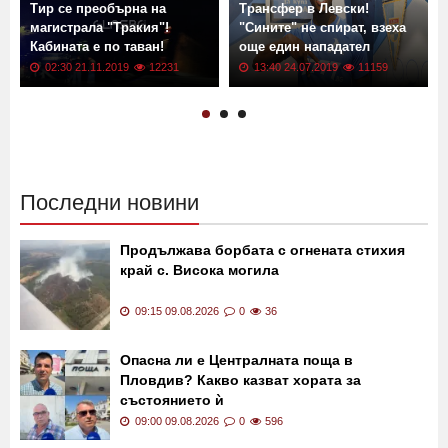
Тир се преобърна на
Трансфер в Левски!
магистрала "Тракия"!
"Сините" не спират, взеха
Кабината е по таван!
още един нападател
02:30 21.11.2019
12231
13:40 24.07.2019
11159
Последни новини
Продължава борбата с огнената стихия
край с. Висока могила
09:15 09.08.2026
0
36
Опасна ли е Централната поща в