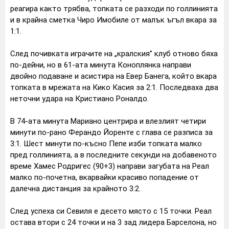
реагира както трябва, топката се разходи по голлинията
и в крайна сметка Чиро Имобиле от малък ъгъл вкара за
1:1.
След почивката играчите на „кралския” клуб отново бяха
по-дейни, но в 61-ата минута Коноплянка направи
двойно подаване и асистира на Евер Банега, който вкара
топката в мрежата на Кико Касия за 2:1. Последваха два
неточни удара на Кристиано Роналдо.
В 74-ата минута Мариано центрира и влезлият четири
минути по-рано Ферандо Йоренте с глава се разписа за
3:1. Шест минути по-късно Пепе изби топката малко
пред голлинията, а в последните секунди на добавеното
време Хамес Родригес (90+3) направи загубата на Реал
малко по-почетна, вкарвайки красиво попадение от
далечна дистанция за крайното 3:2.
След успеха си Севиля е десето място с 15 точки. Реал
остава втори с 24 точки и на 3 зад лидера Барселона, но