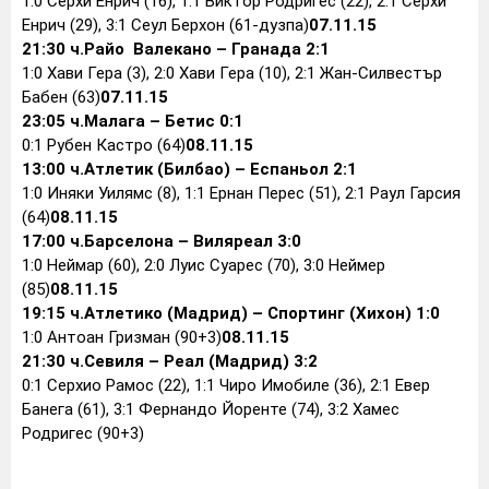
1:0 Серхи Енрич (16), 1:1 Виктор Родригес (22), 2:1 Серхи
Енрич (29), 3:1 Сеул Берхон (61-дузпа)
07.11.15
21:30 ч.
Райо Валекано – Гранада 2:1
1:0 Хави Гера (3), 2:0 Хави Гера (10), 2:1 Жан-Силвестър
Бабен (63)
07.11.15
23:05 ч.
Малага – Бетис 0:1
0:1 Рубен Кастро (64)
08.11.15
13:00 ч.
Атлетик (Билбао) – Еспаньол 2:1
1:0 Иняки Уилямс (8), 1:1 Ернан Перес (51), 2:1 Раул Гарсия
(64)
08.11.15
17:00 ч.
Барселона – Виляреал 3:0
1:0 Неймар (60), 2:0 Луис Суарес (70), 3:0 Неймер
(85)
08.11.15
19:15 ч.
Атлетико (Мадрид) – Спортинг (Хихон) 1:0
1:0 Антоан Гризман (90+3)
08.11.15
21:30 ч.
Севиля – Реал (Мадрид) 3:2
0:1 Серхио Рамос (22), 1:1 Чиро Имобиле (36), 2:1 Евер
Банега (61), 3:1 Фернандо Йоренте (74), 3:2 Хамес
Родригес (90+3)