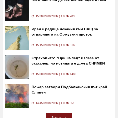
15:30 09.08.2026
0
289
Иран с редица искания към САЩ за
отварянето на Ормузкия проток
15:15 09.08.2026
0
316
Страховито: "Пришълец" излезе от
скакалец, но истината е друга СНИМКИ
15:00 09.08.2026
0
1482
Пожар затвори Подбалканския път край
Сливен
14:45 09.08.2026
0
351
Виж още