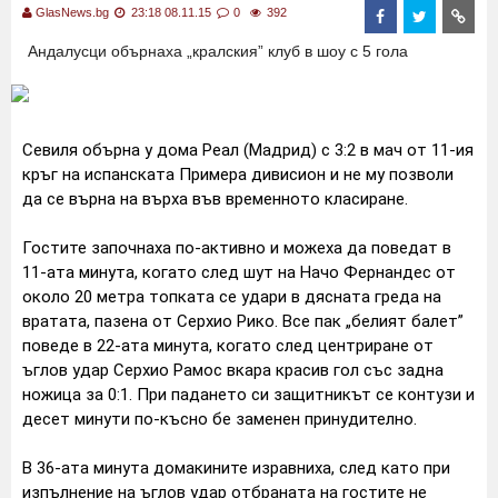
GlasNews.bg
23:18 08.11.15
0
392
Андалусци обърнаха „кралския” клуб в шоу с 5 гола
Севиля обърна у дома Реал (Мадрид) с 3:2 в мач от 11-ия
кръг на испанската Примера дивисион и не му позволи
да се върна на върха във временното класиране.
Гостите започнаха по-активно и можеха да поведат в
11-ата минута, когато след шут на Начо Фернандес от
около 20 метра топката се удари в дясната греда на
вратата, пазена от Серхио Рико. Все пак „белият балет”
поведе в 22-ата минута, когато след центриране от
ъглов удар Серхио Рамос вкара красив гол със задна
ножица за 0:1. При падането си защитникът се контузи и
десет минути по-късно бе заменен принудително.
В 36-ата минута домакините изравниха, след като при
изпълнение на ъглов удар отбраната на гостите не