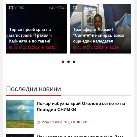
Тир се преобърна на
Трансфер в Левски!
магистрала "Тракия"!
"Сините" не спират, взеха
Кабината е по таван!
още един нападател
02:30 21.11.2019
12231
13:40 24.07.2019
11159
Последни новини
Пожар избухна край Околовръстното на
Пловдив СНИМКИ
15:42 09.08.2026
0
1249
Мъж заплаши да заколи полицай в Лом