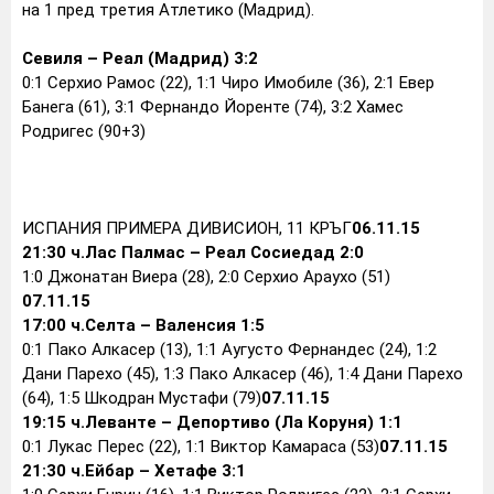
на 1 пред третия Атлетико (Мадрид).
Севиля – Реал (Мадрид) 3:2
0:1 Серхио Рамос (22), 1:1 Чиро Имобиле (36), 2:1 Евер
Банега (61), 3:1 Фернандо Йоренте (74), 3:2 Хамес
Родригес (90+3)
ИСПАНИЯ ПРИМЕРА ДИВИСИОН, 11 КРЪГ
06.11.15
21:30 ч.
Лас Палмас – Реал Сосиедад 2:0
1:0 Джонатан Виера (28), 2:0 Серхио Араухо (51)
07.11.15
17:00 ч.
Селта – Валенсия 1:5
0:1 Пако Алкасер (13), 1:1 Аугусто Фернандес (24), 1:2
Дани Парехо (45), 1:3 Пако Алкасер (46), 1:4 Дани Парехо
(64), 1:5 Шкодран Мустафи (79)
07.11.15
19:15 ч.
Леванте – Депортиво (Ла Коруня) 1:1
0:1 Лукас Перес (22), 1:1 Виктор Камараса (53)
07.11.15
21:30 ч.
Ейбар – Хетафе 3:1