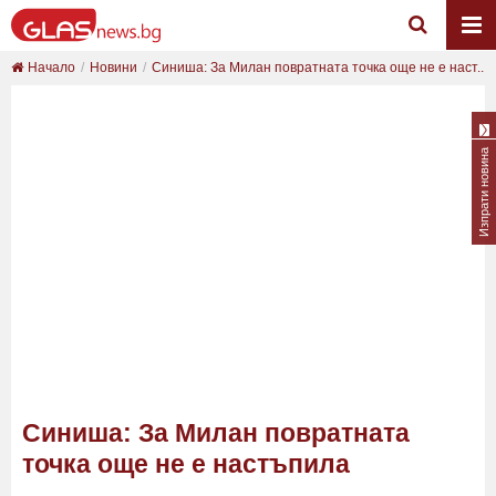
Начало
Новини
Синиша: За Милан повратната точка още не е наст...
Изпрати новина
Синиша: За Милан повратната
точка още не е настъпила