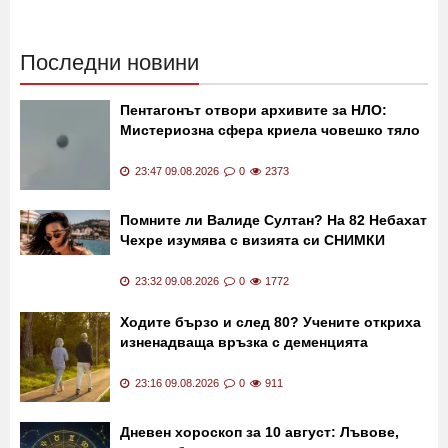
02:30 21.11.2019
12231
13:40 24.07.2019
11159
Последни новини
Пентагонът отвори архивите за НЛО:
Мистериозна сфера криела човешко тяло
23:47 09.08.2026
0
2373
Помните ли Валиде Султан? На 82 Небахат
Чехре изумява с визията си СНИМКИ
23:32 09.08.2026
0
1772
Ходите бързо и след 80? Учените откриха
изненадваща връзка с деменцията