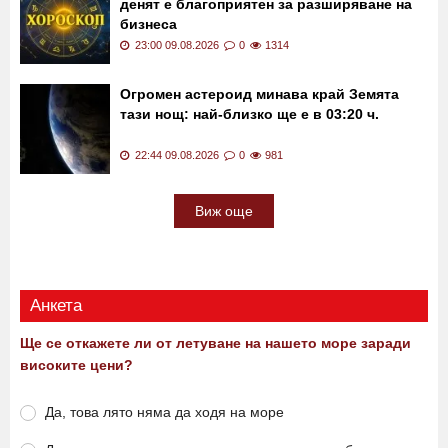
23:16 09.08.2026
0
911
Дневен хороскоп за 10 август: Лъвове,
денят е благоприятен за разширяване на
бизнеса
23:00 09.08.2026
0
1314
Огромен астероид минава край Земята
тази нощ: най-близко ще е в 03:20 ч.
22:44 09.08.2026
0
981
Виж още
Анкета
Ще се откажете ли от летуване на нашето море заради