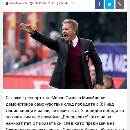
GlasNews.bg
16:13 02.11.15
0
551
Старши треньорът на Милан Синиша Михайлович
демонстрира самочувствие след победата с 3:1 над
Лацио снощи и заяви, че серията от 3 поредни победи за
неговия тим не е случайна.
„Росонерите“ като че ли
намират път от кризата си, след като преди мача на
Олимпико спечелиха срещу Сасуоло и Киево.
„Жалко е, че