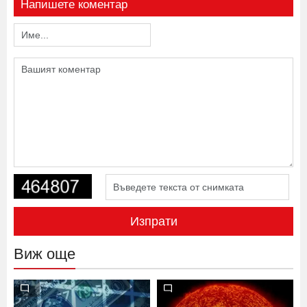
Напишете коментар
Изпрати
Виж още