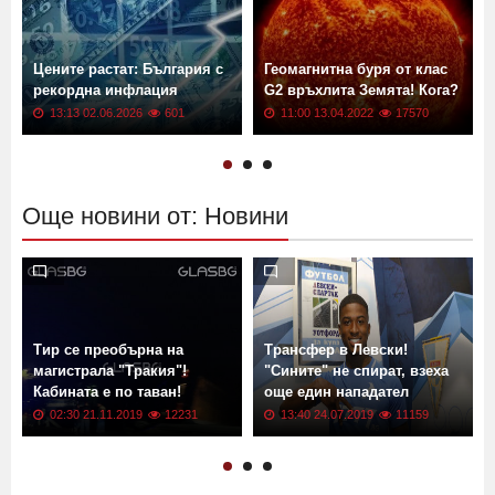
Цените растат: България с
Геомагнитна буря от клас
рекордна инфлация
G2 връхлита Земята! Кога?
13:13 02.06.2026
601
11:00 13.04.2022
17570
Още новини от: Новини
Тир се преобърна на
Трансфер в Левски!
магистрала "Тракия"!
"Сините" не спират, взеха
Кабината е по таван!
още един нападател