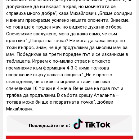
допуснахме да ни вкарат в края, но момчетата се
справиха много добре“, каза Михайлович. „Бяхме солидни
и винаги пресирахме усилено нашите опоненти. Знаехме,
че това ще е труден мач, но видяхте духа на отбора.
Спечелихме заслужено, мога да кажа само, че съм
щастлив.“
„Повратна точка? Не мога да кажа нищо по
този въпрос, знам, че ще продължим да мислим мач за
мач. Победихме за трети пореден път и се изкачихме в
таблицата. Играем с по-малко страх и откакто
преминахме към формация 4-3-3 няма толкова
напрежение върху нашата защита.“
„Не е просто
съвпадение, че откакто играем с тази тактика
спечелихме 10 точки в 4 мача. Вече сме на прав път и
трябва да продължим. В събота срещу Аталанта –
тогава може би ще е повратната точка“, добави
Михайлович.
Последвайте ни в: